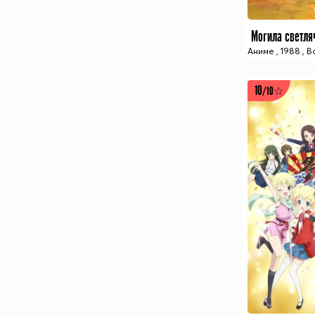
Могила светляч
Аниме
,
1988
,
В
10
/10☆