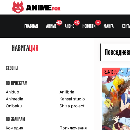
ANIME
FOX
+1356
+25
+
ГЛАВНАЯ
АНИМЕ
АНОНС
НОВОСТИ
МАНГА
ХЕНТ
НАВИГА
ЦИЯ
Повседнев
СЕЗОНЫ
8.3
/10☆
ПО ПРОЕКТАМ
Anidub
Anilibria
Animedia
Kansai studio
Onibaku
Shiza project
ПО ЖАНРАМ
Комедия
Приключения