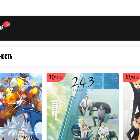
+1174
АЙ
ность
Выберите одну категорию дл
7.7
8.3
/10☆
/10☆