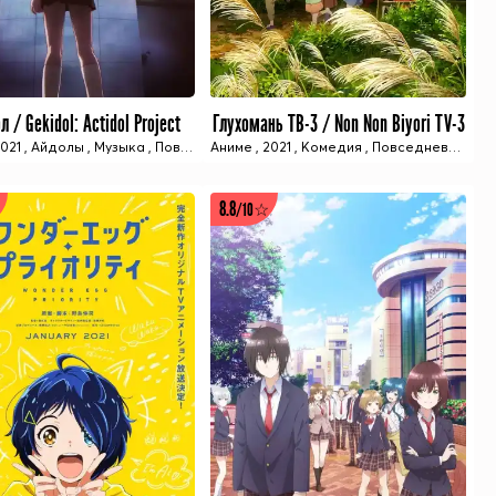
л / Gekidol: Actidol Project
Глухомань ТВ-3 / Non Non Biyori TV-3
12 ИЗ 12 СЕРИЙ
12 ИЗ 12 СЕРИЙ
сезон
021
,
Зимний сезон
,
Айдолы
,
Субтитры
,
Музыка
,
AniStar
,
Anidub
,
Повседневность
,
Anilibria
Аниме
,
Animedia
,
2021
,
Фантастика
,
,
Комедия
AnimeVost
,
,
Зимний сезон
Повседневность
,
AniStar
,
FROND
,
Суб
8.8
/10☆