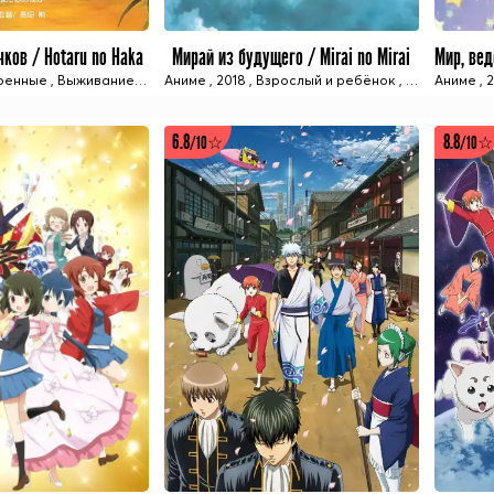
ков / Hotaru no Haka
Мирай из будущего / Mirai no Mirai
1 ИЗ 1 СЕРИЙ
1 ИЗ 1 СЕРИЙ
оенные
,
Выживание
,
Драма
Аниме
,
Исторический
,
2018
,
Взрослый и ребёнок
,
Повседневность
,
Повседневн
,
Полноме
Аниме
,
2
6.8
8.8
/10☆
/10☆