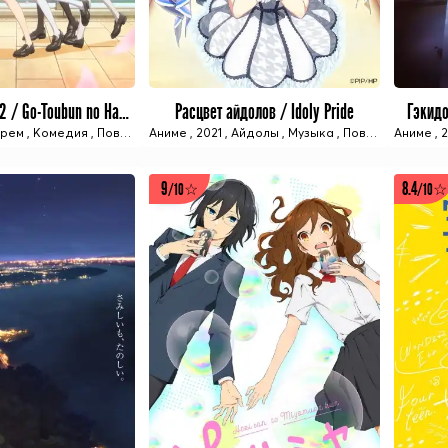
Пять невест ТВ-2 / Go-Toubun no Hanayome TV-2
Расцвет айдолов / Idoly Pride
Гэкидо
12 ИЗ 12 СЕРИЙ
12 ИЗ 12 СЕРИЙ
арем
,
Комедия
,
Повседневность
Аниме
,
2021
,
Романтика
,
Айдолы
,
,
Школа/Академия
Музыка
,
Повседневность
,
Аниме
Зимний 
,
2
9
8.4
/10☆
/10☆