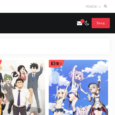
ПОИСК ->
Вход
Искать только в категории
я поиска
Аниме
Хентай
8.7
/10☆