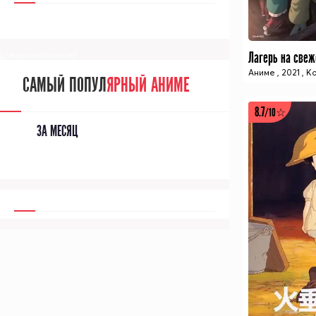
[/senpainoticeme]
Аниме
,
2021
,
К
САМЫЙ ПОПУЛ
ЯРНЫЙ АНИМЕ
8.7
/10☆
ЗА МЕСЯЦ