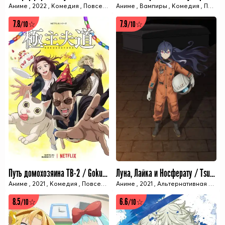
Аниме
,
2022
,
Комедия
,
Повседневность
Аниме
,
,
Романтика
Вампиры
,
Комедия
,
Школа/Академ
,
Повседневность
7.8
7.9
/10☆
/10☆
12 ИЗ 12 СЕРИЙ
12 ИЗ 12 СЕРИЙ
Путь домохозяина ТВ-2 / Gokushufudou TV-2
Луна, Лайка и Носферату / Tsuki to Laika to Nosferatu
Аниме
,
2021
,
Комедия
,
Повседневность
Аниме
,
,
Преступные организации
2021
,
Альтернативная история
,
К
8.5
6.6
/10☆
/10☆
5 ИЗ 5 СЕРИЙ
12 ИЗ 12 СЕРИЙ