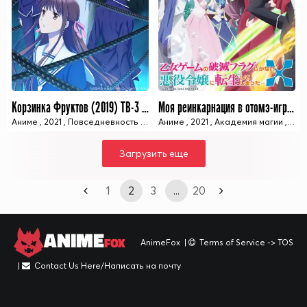
Корзинка Фруктов (2019) ТВ-3 / Fruits Basket (2019) TV-3
Моя реинкарнация в отомэ-игре в качестве главной злодейки ТВ-2 / Otome Game no Hametsu Flag shika Nai Akuyaku Reijou ni Tensei Shiteshimatta... TV-2
Аниме
,
2021
,
Повседневность
,
Реверс-гарем
Аниме
,
2021
,
,
Романтика
Академия магии
,
Школа/Ак
,
Ком
13 ИЗ 13 СЕРИЙ
12 ИЗ 12 СЕРИЙ
Загрузить еще
1
2
3
...
20
ANIME
FOX
AnimeFox
|
Terms of Service -> TOS
|
Contact Us Here/Написать на почту