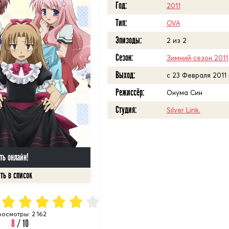
Год:
2011
Тип:
OVA
Эпизоды:
2 из 2
Сезон:
Зимний сезон 2011
Выход:
c 23 Февраля 2011
Режиссёр:
Онума Син
Студия:
Silver Link.
ть онлайн!
осмотры: 2 162
8
/ 10