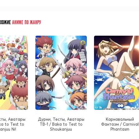
ОХОЖИЕ
АНИМЕ ПО ЖАНРУ
сты, Аватары
Дурни, Тесты, Аватары
Карнавальный
ka to Test to
ТВ-1 / Baka to Test to
Фантазм / Carnival
anjuu Ni!
Shoukanjuu
Phantasm