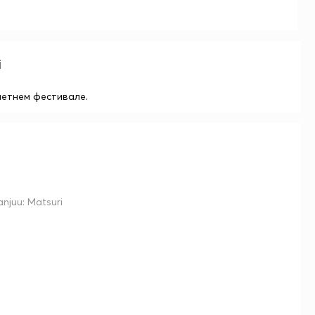
i
етнем фестивале.
njuu: Matsuri