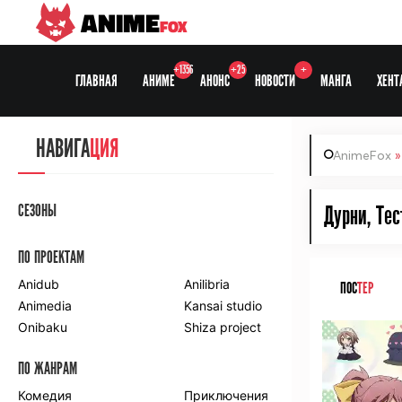
ANIME
FOX
+1356
+25
+
ГЛАВНАЯ
АНИМЕ
АНОНС
НОВОСТИ
МАНГА
ХЕНТ
НАВИГА
ЦИЯ
AnimeFox
СЕЗОНЫ
Дурни, Тес
ПО ПРОЕКТАМ
Anidub
Anilibria
ПОС
ТЕР
Animedia
Kansai studio
Onibaku
Shiza project
ПО ЖАНРАМ
Комедия
Приключения