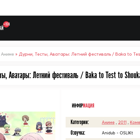
+1174
АЙ
»
Аниме
» Дурни, Тесты, Аватары: Летний фестиваль / Baka to Test
ты, Аватары: Летний фестиваль / Baka to Test to Shouk
Выберите одну категорию дл
ᅠ
ИНФОР
МАЦИЯ
Категории:
Аниме
,
2011
,
Коме
Озвучка:
Anidub - OSLIKt