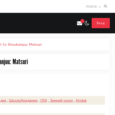
ПОИСК ->
Вход
 to Shoukanjuu: Matsuri
Искать только в категории
anjuu: Matsuri
я поиска
Аниме
Хентай
дия
,
Школа/Академия
,
OVA
,
Зимний сезон
,
Anidub