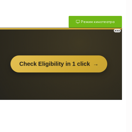
Режим кинотеатра
м