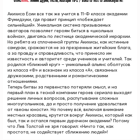
ОПИС
АНИЕ:
Аниме Дурни, Тесты, Аватары ТВ-2 / Baka to Test to Shoukanjuu Ni!
Акихиса Ёсии все так же учится в 11-Ф классе академии
Фумидзуки, где правит принцип «побеждает
сильнейший». Уникальная система призываемых
аватаров позволяет героям биться в «школьных
войнах», двигаясь по лестнице академической иерархии.
Но ребята из сплоченной группы Акихисы, как истинные
самураи, сражаются не за презренные житейские блага,
а за правду и справедливость, что принесло им
известность и авторитет среди учеников и учителей. Так
родился «ближний круг» – уникальный альянс оболтусов
из класса «Ф» и всезнаек из класса «А», связанных
дружескими, родственными и романтическими
отношениями.
Теперь битвы за первенство потеряли смысл, и на
первый план в тесной компании героев сериала выходят
решение личных вопросов, распутывание сложных
многоугольников, да и просто получение удовольствия
от «весны юности». Но почему всё, включая внимание
местных красавиц, крутится вокруг Акихисы, который как
был, так и остался первым дурачком академии? Потому
что Лев Толстой не зря говорил: «Ничто так, как
простота, не содействует сближению людей»!