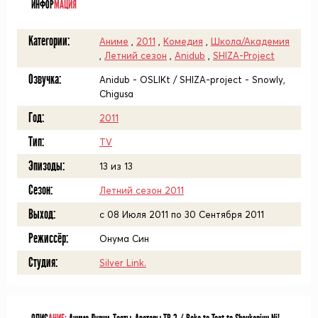
ИНФОР
МАЦИЯ
Категории:
Аниме
,
2011
,
Комедия
,
Школа/Академия
,
Летний сезон
,
Anidub
,
SHIZA-Project
Озвучка:
Anidub - OSLIKt / SHIZA-project - Snowly,
Chigusa
Год:
2011
Тип:
TV
Эпизоды:
13 из 13
Сезон:
Летний сезон 2011
Выход:
c 08 Июля 2011 по 30 Сентября 2011
Режиссёр:
Онума Син
Студия:
Silver Link.