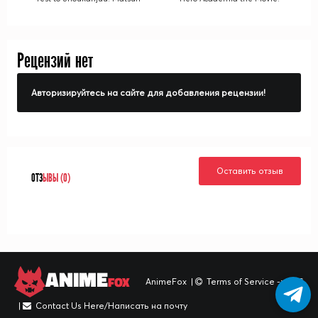
Heroes:Rising
Рецензий нет
Авторизируйтесь на сайте для добавления рецензии!
Оставить отзыв
ОТЗ
ЫВЫ (0)
ANIME
FOX
AnimeFox
|
Terms of Service -> TOS
|
Contact Us Here/Написать на почту