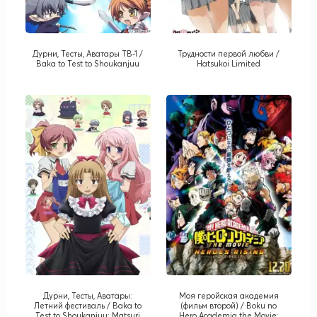
Дурни, Тесты, Аватары ТВ-1 /
Трудности первой любви /
Baka to Test to Shoukanjuu
Hatsukoi Limited
Дурни, Тесты, Аватары:
Моя геройская академия
Летний фестиваль / Baka to
(фильм второй) / Boku no
Test to Shoukanjuu: Matsuri
Hero Academia the Movie: