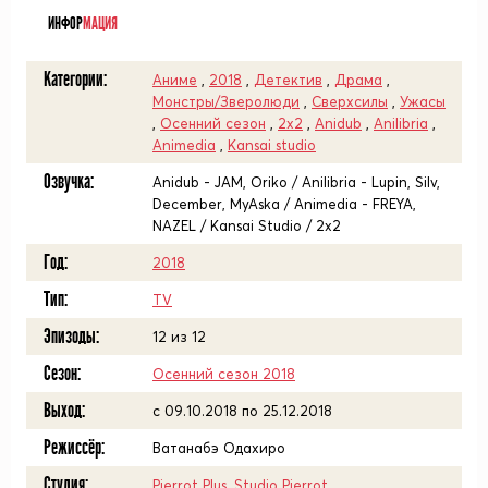
ИНФОР
МАЦИЯ
Категории:
Аниме
,
2018
,
Детектив
,
Драма
,
Монстры/Зверолюди
,
Сверхсилы
,
Ужасы
,
Осенний сезон
,
2x2
,
Anidub
,
Anilibria
,
Animedia
,
Kansai studio
Озвучка:
Anidub - JAM, Oriko / Anilibria - Lupin, Silv,
December, MyAska / Animedia - FREYA,
NAZEL / Kansai Studio / 2x2
Год:
2018
Тип:
TV
Эпизоды:
12 из 12
Сезон:
Осенний сезон 2018
Выход:
c 09.10.2018 по 25.12.2018
Режиссёр:
Ватанабэ Одахиро
Студия:
Pierrot Plus
,
Studio Pierrot