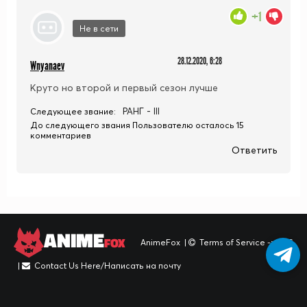
+1
Не в сети
28.12.2020, 6:28
Wnyanaev
Круто но второй и первый сезон лучше
РАНГ - III
Следующее звание:
До следующего звания Пользователю осталось 15
комментариев
Ответить
ANIME
FOX
AnimeFox
|
Terms of Service -> TOS
|
Contact Us Here/Написать на почту