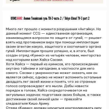
ОПИС
АНИЕ:
Аниме Токийский гуль ТВ-3 часть 2 / Tokyo Ghoul TV-3 part 2
Много лет прошло с момента разрушения «Антэйку». На
данный момент CCG — единственная организация,
занимающаяся вопросом по защите от гулей, — решает
взять над противником верх при помощи имплантации
своим агентам какухо, защитного и охотничьего органа
гулей. Имплантация прошла успешно, и, в итоге, был
создан отряд «Куинкс» из четырёх человек, менторство
над которыми взял Хайсэ Сасаки.
Хотя Хайсэ — первый из куинксов, его происхождение
окутано тайнами и загадками, в частности для него
самого. Сасаки с уверенностью может сказать, кем он
является сейчас, однако не может вспомнить остальные
двадцать лет своей жизни и понять, что за странные
голоса сопровождают его мысли. Дабы навести
порядок в голове, Хайсэ сосредоточивается на
актуальных задачах: подготовке своих бойцов, а также
достижении своей личной цели — превзойти
следователя Кишо Ариму.
Отряд «Куинкс» должен научиться контролировать силу