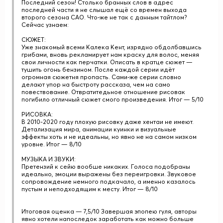
Последний сезон! Столько бранных слов в адрес
последней части я не слышал ещё со времен выхода
второго сезона САО. Что-же не так с данным тайтлом?
Сейчас узнаем:
СЮЖЕТ:
Уже знакомый всеми Калека Кент, изрядно обдолбавшись
грибами, вновь рекламирует нам краску для волос, меняя
свои личности как перчатки. Описать в кратце сюжет —
тушить огонь бензином. После каждой серии идёт
огромная сюжетня пропасть. Сами-же серии словно
делают упор на быстроту рассказа, чем на само
повествование. Отвратитедьное отношение рисовак
погибило отличный сюжет смого произведения. Итог — 5/10
РИСОВКА:
В 2010-2020 году плохую рисовку даже хентаи не имеют.
Детализация мира, анимации куинки и визуальные
эффекты хоть и не идеальны, но явно не на самом низком
уровне. Итог — 8/10
МУЗЫКА И ЗВУКИ:
Претензий к сейю вообше никаких. Голоса подобраны
идеально, эмоции выражены без переигровки. Звуковое
сопровождение немного подкачало, а именно казалось
пустым и неподходящим к месту. Итог — 8/10
Итоговая оценка — 7,5/10 Завершая эпопею гуля, авторы
явно хотели напоследок заработать как можно больше