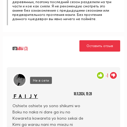
деревянных, поэтому последний сезон разделили на три
части и кое как сняли. Я не рекомендую смотреть это
аниме без ознакомления с предыдущими сезонами или
предварительного прочтения манги. Без прочтения
данного «шедевра» вы явно ничего не поймёте.
Оставить отзыв
ОТЗ
ЫВЫ (3)
-1
Не в сети
18.11.2024, 15:28
ＦＡＩＪＹ
Oshiete oshiete yo sono shikumi wo
Boku no naka ni dare ga iru no
Kowareta kowareta yo kono sekai de
Kimi ga warau nani mo miezu ni