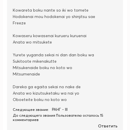
Kowareta boku nante so iki wo tomete
Hodokenai mou hodokenai yo shinjitsu sae
Freeze
Kowaseru kowasenai kurueru kuruenai
Anata wo mitsukete
Yurete yuganda sekai ni dan dan boku wa
Sukitoote mikenakutte
Mitsukenaide boku no koto wo
Mitsumenaide
Dareka ga egaita sekai no nake de
Anata wo kizutsuketaku wa nai yo
Oboeteitе boku no koto wo
РАНГ - III
Следующее звание:
До следующего звания Пользователю осталось 15
комментариев
Ответить