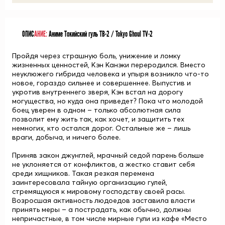
ОПИС
АНИЕ:
Аниме Токийский гуль ТВ-2 / Tokyo Ghoul TV-2
Пройдя через страшную боль, унижение и ломку
жизненных ценностей,
Кэн Канэки
переродился. Вместо
неуклюжего гибрида человека и упыря возникло что-то
новое, гораздо сильнее и совершеннее. Выпустив и
укротив внутреннего зверя, Кэн встал на дорогу
могущества, но куда она приведет? Пока что молодой
боец уверен в одном – только абсолютная сила
позволит ему жить так, как хочет, и защитить тех
немногих, кто остался дорог. Остальные же – лишь
враги, добыча, и ничего более.
Приняв закон джунглей, мрачный седой парень больше
не уклоняется от конфликтов, а жестко ставит себя
среди хищников. Такая резкая перемена
заинтересовала тайную организацию гулей,
стремящуюся к мировому господству своей расы.
Возросшая активность людоедов заставила власти
принять меры – а пострадать, как обычно, должны
непричастные, в том числе мирные гули из кафе «Место