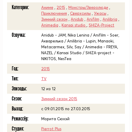
Категории:
Аниме
,
2015
,
Монстры/Зверолюди
,
Приключения
,
Сверхсилы
,
Ужасы
,
Зимний сезон
,
Anidub
,
Anifilm
,
Anilibria
,
Animedia
,
Kansai studio
,
SHIZA-Project
Озвучка:
Anidub - JAM, Nika Lenina / Anifilm - Soer,
Акварелька / Anilibria - Lupin, Manaoki,
Metacarmex, Silv, Say / Animedia - FREYA,
NAZEL / Kansai Studio / SHIZA-project -
NIKITOS, NesTea
Год:
2015
Тип:
TV
Эпизоды:
12 из 12
Сезон:
Зимний сезон 2015
Выход:
c 09.01.2015 по 27.03.2015
Режиссёр:
Морита Сюхэй
Студия:
Pierrot Plus