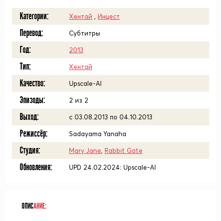
Категории:
Хентай
,
Инцест
Перевод:
Субтитры
Год:
2013
Тип:
Хентай
Качество:
Upscale-AI
Эпизоды:
2 из 2
Выход:
с 03.08.2013 по 04.10.2013
Режиссёр:
Sadayama Yanaha
Студия:
Mary Jane
,
Rabbit Gate
Обновления:
UPD 24.02.2024: Upscale-AI
ОПИС
АНИЕ: