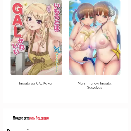
Imouto wa GAL Kawaii
Marshmallow, Imouto,
Succubus
Можете оста
вить Рецензию