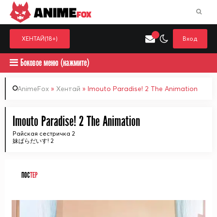
ANIME
FOX
ХЕНТАЙ(18+)
Вход
Боковое меню (нажмите)
AnimeFox
»
Хентай
» Imouto Paradise! 2 The Animation
Искать только в категор
Imouto Paradise! 2 The Animation
Выберите одну категорию для поиска
Аниме
Хент
Райская сестричка 2
妹ぱらだいす! 2
ПОС
ТЕР
ᅠ