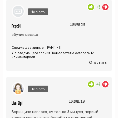
+5
Не в сети
3.08.2021, 5:16
Pepe01
ебучие месево
РАНГ - III
Следующее звание:
До следующего звания Пользователю осталось 12
комментариев
Ответить
+8
Не в сети
3.04.2020, 2:54
Live Sipi
Впринципе неплохо, ну только 3 минуса, первый-
камера крутится как барабан в стиральной