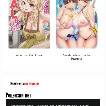
Imouto wa GAL Kawaii
Marshmallow, Imouto,
Succubus
Можете оста
вить Рецензию
Рецензий нет
Авторизируйтесь на сайте для добавления рецензии!