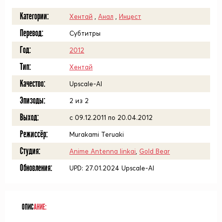
Категории:
Хентай
,
Анал
,
Инцест
Перевод:
Субтитры
Год:
2012
Тип:
Хентай
Качество:
Upscale-AI
Эпизоды:
2 из 2
Выход:
с 09.12.2011 по 20.04.2012
Режиссёр:
Murakami Teruaki
Студия:
Anime Antenna Iinkai
,
Gold Bear
Обновления:
UPD: 27.01.2024 Upscale-AI
ОПИС
АНИЕ: