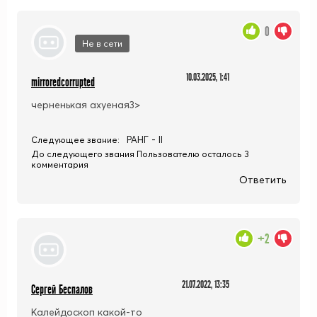
0
Не в сети
10.03.2025, 1:41
mirroredcorrupted
черненькая ахуеная3>
РАНГ - II
Следующее звание:
До следующего звания Пользователю осталось 3
комментария
Ответить
+2
21.07.2022, 13:35
Сергей Беспалов
Калейдоскоп какой-то