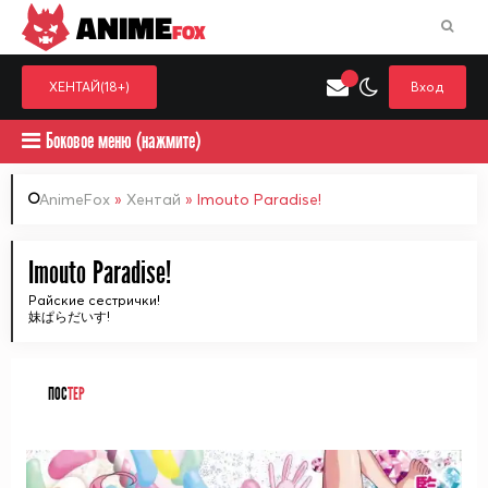
ANIME
FOX
ХЕНТАЙ(18+)
Вход
Боковое меню (нажмите)
AnimeFox
»
Хентай
» Imouto Paradise!
Искать только в категор
Imouto Paradise!
Выберите одну категорию для поиска
Аниме
Хент
Райские сестрички!
妹ぱらだいす!
ПОС
ТЕР
ᅠ