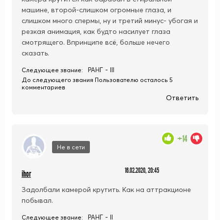
машине, второй-слишком огромные глаза, и
слишком много спермы, ну и третий минус- убогая и
резкая анимация, как будто насилует глаза
смотрящего. Впринципе всё, больше нечего
сказать.
РАНГ - III
Следующее звание:
До следующего звания Пользователю осталось 5
комментариев
Ответить
+14
Не в сети
16.02.2020, 20:45
ihor
Задолбали камерой крутить. Как на аттракционе
побывал.
РАНГ - II
Следующее звание: