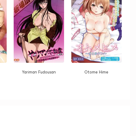
n
Yariman Fudousan
Otome Hime