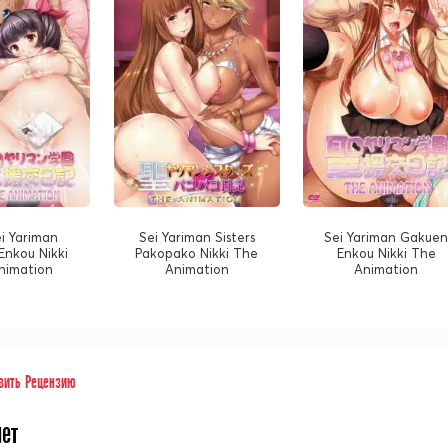
ei Yariman
Sei Yariman Sisters
Sei Yariman Gakue
Enkou Nikki
Pakopako Nikki The
Enkou Nikki The
nimation
Animation
Animation
вить Рецензию
нет