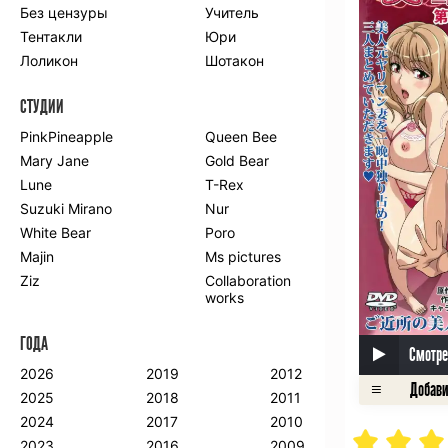
Без цензуры
Учитель
Романтика
Школа
Тентакли
Юри
Этти
Боевые
искусства
Лоликон
Шотакон
Вампиры
Военные
СТУДИИ
Гарем
Демоны
Драма
Игры
PinkPineapple
Queen Bee
Исторический
Магия
Mary Jane
Gold Bear
Фантастика
Фэнтези
Lune
T-Rex
Мистика
Попаданцы в
Suzuki Mirano
Nur
другой мир
White Bear
Poro
Хентай
Majin
Ms pictures
Ziz
Collaboration
ПО ГОДУ
works
2024
2015
2007
ГОДА
2023
2014
2006
Смотре
2022
2013
2005
2026
2019
2012
2021
2012
2004
2025
2018
2011
2020
2011
2003
2024
2017
2010
2019
2010
2002
2023
2016
2009