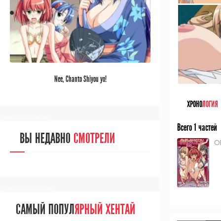
[/senpainoticeme]
САМЫЙ ПОПУЛ
ЯРНЫЙ АНИМЕ
Nee, Chanto Shiyou yo!
ЗА МЕСЯЦ
ХРОНО
ЛОГИЯ
[senpainoticeme]
Всего 1 частей
ВЫ НЕДАВНО
СМОТРЕЛИ
O
[/senpainoticeme]
САМЫЙ ПОПУЛ
ЯРНЫЙ ХЕНТАЙ