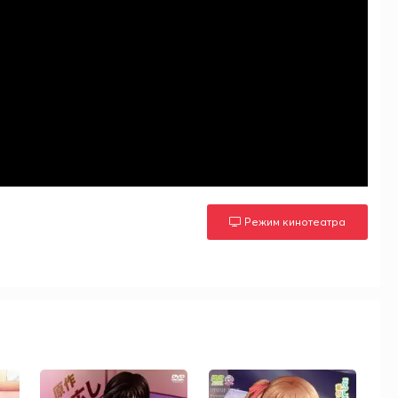
Режим кинотеатра
м