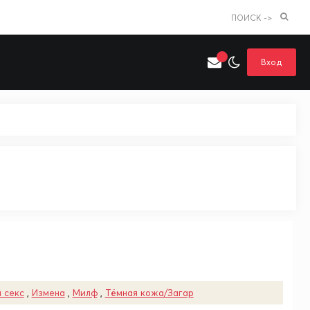
ПОИСК ->
Вход
Искать только в категории
я поиска
Аниме
Хентай
 секс
,
Измена
,
Милф
,
Тёмная кожа/Загар