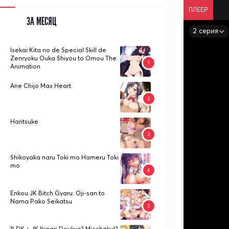
ПЛЕЕР
ЗА МЕСЯЦ
2 серия
Isekai Kita no de Special Skill de
Zenryoku Ouka Shiyou to Omou The
Animation
Ane Chijo Max Heart
Haritsuke
Shikoyaka naru Toki mo Hameru Toki
mo
Enkou JK Bitch Gyaru: Oji-san to
Nama Pako Seikatsu
1LDK + JK Ikinari Doukyo? Micchaku!?