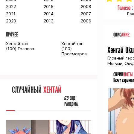
2018
2009
2001
2022
2015
2008
Голосов 
2017
2008
2000
2021
2014
2007
Про
2016
2020
2013
2006
ПРОЧЕЕ
ОПИС
АНИЕ:
ПРОЧЕЕ
Хентай топ
Хентай топ
Аниме фильмы
Аниме OVA
Хентай Ok
(100) Голосов
(100)
Просмотров
Главный геро
Мегуми, Окуд
СКРИН
ШОТЫ
Всего скриншо
СЛУЧАЙНОЕ
АНИМЕ
СЛУЧАЙНЫЙ
ХЕНТАЙ
ЕЩЕ
РАНДОМА
ЕЩЕ
РАНДОМА
[senpainoticeme]
ВЫ НЕДАВНО
СМОТРЕЛИ