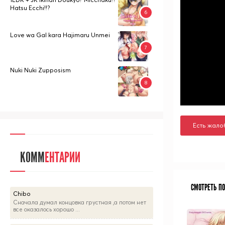
Hatsu Ecchi!!?
Love wa Gal kara Hajimaru Unmei
Nuki Nuki Zupposism
Есть жало
КОММ
ЕНТАРИИ
СМОТРЕТЬ П
Chibo
Сначала думал концовка грустная ,а потом нет
все оказалось хорошо ...