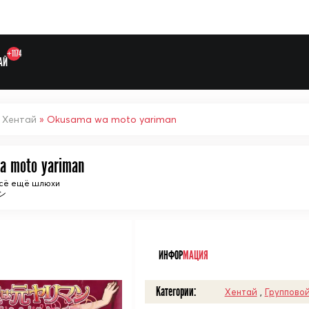
+1174
АЙ
»
Хентай
» Okusama wa moto yariman
a moto yariman
всё ещё шлюхи
ン
Выберите одну категорию дл
ᅠ
ИНФОР
МАЦИЯ
Категории:
Хентай
,
Групповой