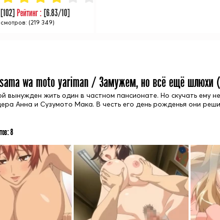
:
[
102
]
Рейтинг :
[
6.83
/10]
смотров: (219 349)
usama wa moto yariman / Замужем, но всё ещё шлюхи 
й вынужден жить один в частном пансионате. Но скучать ему не
ера Анна и Сузумото Мака. В честь его день рожденья они решил
тов:
8