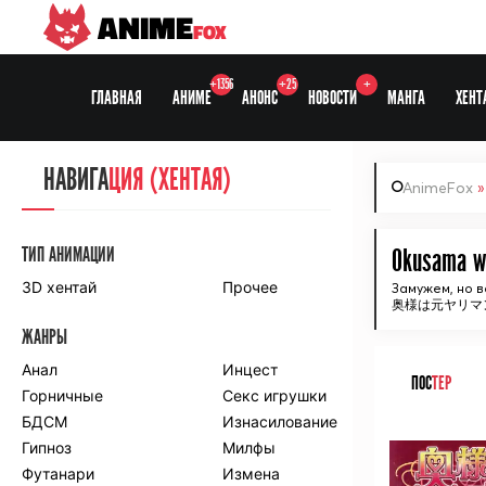
ANIME
FOX
+1356
+25
+
ГЛАВНАЯ
АНИМЕ
АНОНС
НОВОСТИ
МАНГА
ХЕНТ
НАВИГА
НАВИГА
ЦИЯ
ЦИЯ (ХЕНТАЯ)
AnimeFox
СЕЗОНЫ
ТИП АНИМАЦИИ
Okusama w
3D хентай
Прочее
Замужем, но 
奥様は元ヤリマ
ПО ПРОЕКТАМ
ЖАНРЫ
Anidub
Anilibria
Animedia
Анал
Kansai studio
Инцест
ПОС
ТЕР
Onibaku
Горничные
Shiza project
Секс игрушки
БДСМ
Изнасилование
ᅠ
ПО ЖАНРАМ
Гипноз
Милфы
Футанари
Измена
Комедия
Приключения