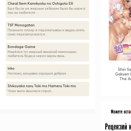
Cheat Item Kanrikyoku no Oshigoto EX
Был бы он не жирным уебаном было бы норм а
так на любителя ...
TSF Monogatari
Почините плеер я перематываю и видео опять
само перезапускается ...
Bondage Game
Нашёлся тут жирный вонючий маменькин
любитель бсдм,я через экран вонь...
Inko
Shin S
Неплохо, концовка хорошая добрая ...
Gakuen 
The A
Shikoyaka naru Toki mo Hameru Toki mo
Члин выпн выклюси сироп...
Можете оста
Рецензий 