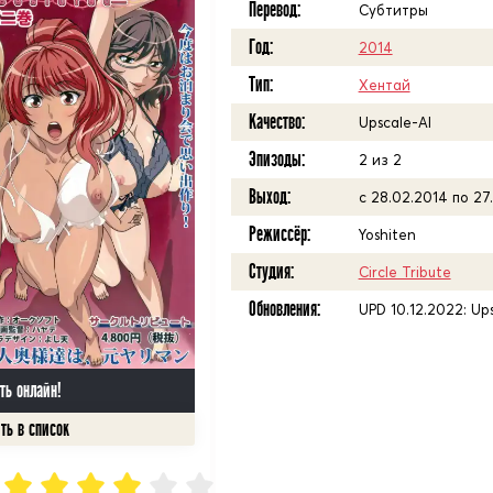
Перевод:
Субтитры
Год:
2014
Тип:
Хентай
Качество:
Upscale-AI
Эпизоды:
2 из 2
Выход:
с 28.02.2014 по 27.
Режиссёр:
Yoshiten
Студия:
Circle Tribute
Обновления:
UPD 10.12.2022: Up
ть онлайн!