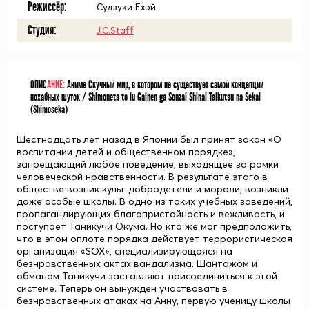
Режиссёр:
Судзуки Ёхэй
Студия:
J.C.Staff
ОПИС
АНИЕ:
Аниме Скучный мир, в котором не существует самой концепции
похабных шуток / Shimoneta to Iu Gainen ga Sonzai Shinai Taikutsu na Sekai
(Shimoseka)
Шестнадцать лет назад в Японии был принят закон «О
воспитании детей и общественном порядке»,
запрещающий любое поведение, выходящее за
рамки
человеческой нравственности. В результате этого в
обществе возник
культ
добродетели и морали, возникли
даже особые школы. В одно из таких учебных заведений,
пропагандирующих
благопристойность
и вежливость, и
поступает Таникучи Окума. Но кто же мог предположить,
что в этом оплоте порядка действует террористическая
организация «SOX», специализирующаяся на
безнравственных актах вандализма. Шантажом и
обманом Таникучи заставляют присоединиться к этой
системе. Теперь он вынужден участвовать в
безнравственных атаках на Анну, первую ученицу школы