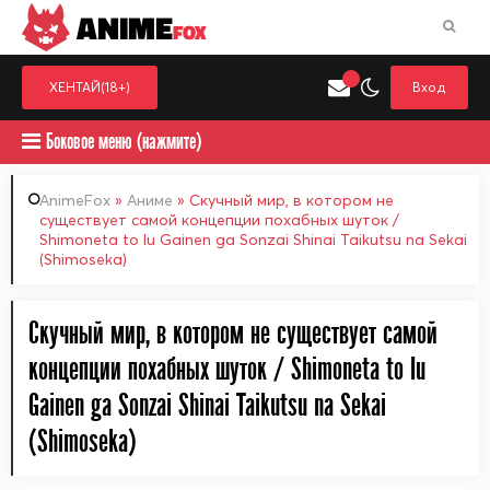
ANIME
FOX
ХЕНТАЙ(18+)
Вход
Боковое меню (нажмите)
AnimeFox
»
Аниме
» Скучный мир, в котором не
существует самой концепции похабных шуток /
Shimoneta to Iu Gainen ga Sonzai Shinai Taikutsu na Sekai
Искать только в категор
(Shimoseka)
Выберите одну категорию для поиска
Аниме
Хент
Скучный мир, в котором не существует самой
концепции похабных шуток / Shimoneta to Iu
Gainen ga Sonzai Shinai Taikutsu na Sekai
(Shimoseka)