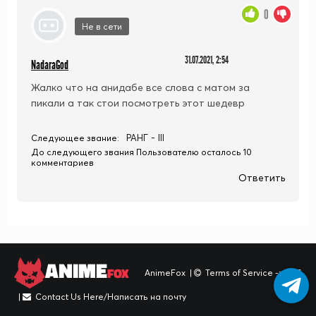
0
Не в сети
31.07.2021, 2:54
NadaraGod
Жалко что на анидабе все слова с матом за
пикали а так стои посмотреть этот шедевр
РАНГ - III
Следующее звание:
До следующего звания Пользователю осталось 10
комментариев
Ответить
ANIME
FOX
AnimeFox
|
Terms of Service -> TOS
|
Contact Us Here/Написать на почту