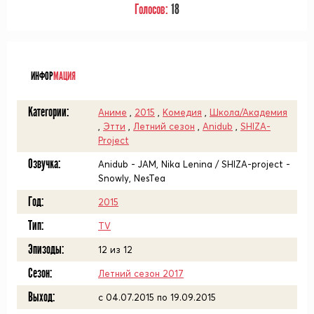
Голосов:
18
ᅠ
ИНФОР
МАЦИЯ
Категории:
Аниме
,
2015
,
Комедия
,
Школа/Академия
,
Этти
,
Летний сезон
,
Anidub
,
SHIZA-
Project
Озвучка:
Anidub - JAM, Nika Lenina / SHIZA-project -
Snowly, NesTea
Год:
2015
Тип:
TV
Эпизоды:
12 из 12
Сезон:
Летний сезон 2017
Выход:
c 04.07.2015 по 19.09.2015