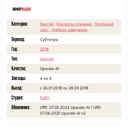
ᅠ
ИНФОР
МАЦИЯ
Категории:
Хентай
,
Контроль сознания
,
Групповой
секс
,
Учебное заведение
Перевод:
Субтитры
Год:
2018
Тип:
Хентай
Качество:
Upscale-AI
Эпизоды:
4 из 4
Выход:
с 26.01.2018 по 28.09.2018
Студия:
PoRO
Обновления:
UPD: 07.05.2024 Upscale-AI / UPD:
07.06.2025 Upscale-AI v2