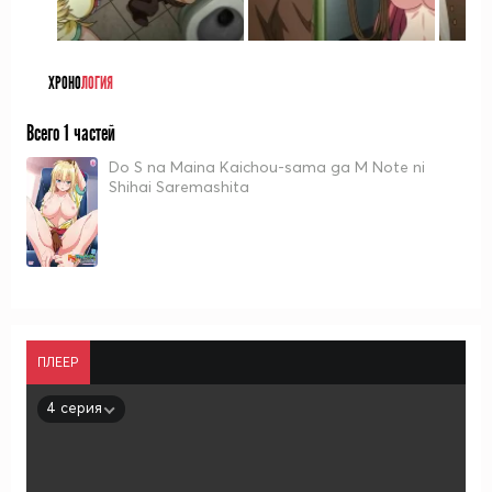
ХРОНО
ЛОГИЯ
Всего 1 частей
Do S na Maina Kaichou-sama ga M Note ni
Shihai Saremashita
ПЛЕЕР
4 серия