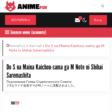
ANIME
FOX
ХЕНТАЙ(18+)
Вход
Боковое меню (нажмите)
AnimeFox
»
Хентай
» Do S na Maina Kaichou-sama ga M
Note ni Shihai Saremashita
Искать только в категор
Выберите одну категорию для поиска
Аниме
Хент
Do S na Maina Kaichou-sama ga M Note ni Shihai
Saremashita
Подчинение Главы Студенческого Совета
ドSなマイナ会長サマがMノートに支配されました。
ПОС
ТЕР