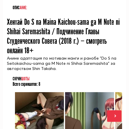
ОПИС
АНИЕ:
Хентай Do S na Maina Kaichou-sama ga M Note ni
Shihai Saremashita / Подчинение Главы
Студенческого Совета (
2018
г.) — смотреть
онлайн 18+
Аниме адаптация по мотивам манги и ранобе "Do S na
Seitokaichou-sama ga M Note ni Shihai Saremashita" за
авторством Shin Takaha.
СКРИН
ШОТЫ
Всего скриншотов:
8