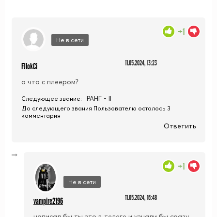
+1
Не в сети
11.05.2024, 13:23
FJIokCi
а что с плеером?
РАНГ - II
Следующее звание:
До следующего звания Пользователю осталось 3
комментария
Ответить
+1
Не в сети
11.05.2024, 16:48
vampire2196
написал бы ты это в телеге и узнали бы сразу.