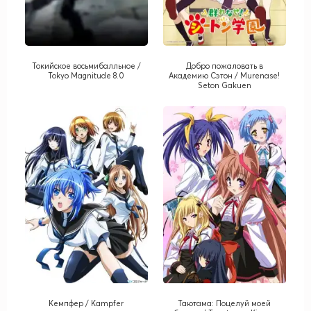
Токийское восьмибалльное /
Добро пожаловать в
Tokyo Magnitude 8.0
Академию Сэтон / Murenase!
Seton Gakuen
Кемпфер / Kampfer
Таютама: Поцелуй моей