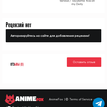
богини / Tayutama: Kiss on
my Deity
Рецензий нет
Авторизируйтесь на сайте для добавления рецензии!
Оставить отзыв
ОТЗ
ЫВЫ (0)
ANIME
FOX
AnimeFox
|
Terms of Service -> TOS