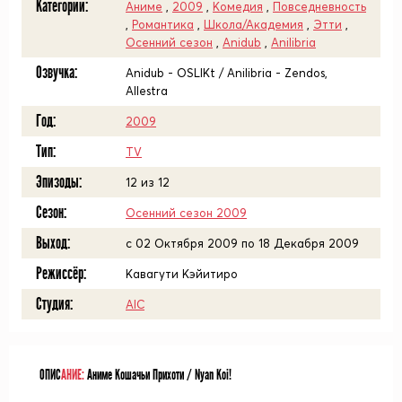
Категории:
Аниме
,
2009
,
Комедия
,
Повседневность
,
Романтика
,
Школа/Академия
,
Этти
,
Осенний сезон
,
Anidub
,
Anilibria
Озвучка:
Anidub - OSLIKt / Anilibria - Zendos,
Allestra
Год:
2009
Тип:
TV
Эпизоды:
12 из 12
Сезон:
Осенний сезон 2009
Выход:
c 02 Октября 2009 по 18 Декабря 2009
Режиссёр:
Кавагути Кэйитиро
Студия:
AIC
ОПИС
АНИЕ:
Аниме Кошачьи Прихоти / Nyan Koi!