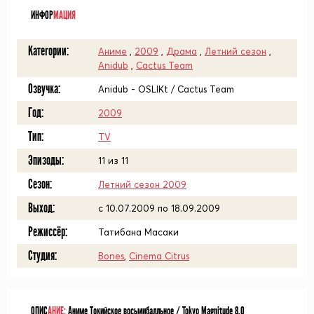
ИНФОР
МАЦИЯ
Категории:
Аниме
,
2009
,
Драма
,
Летний сезон
,
Anidub
,
Cactus Team
Озвучка:
Anidub - OSLIKt / Cactus Team
Год:
2009
Тип:
TV
Эпизоды:
11 из 11
Сезон:
Летний сезон 2009
Выход:
c 10.07.2009 по 18.09.2009
Режиссёр:
Татибана Масаки
Студия:
Bones
,
Cinema Citrus
ОПИС
АНИЕ:
Аниме Токийское восьмибалльное / Tokyo Magnitude 8.0