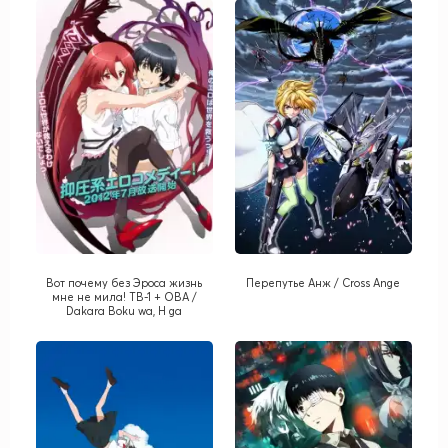
Вот почему без Эроса жизнь
Перепутье Анж / Cross Ange
мне не мила! ТВ-1 + ОВА /
Dakara Boku wa, H ga
Dekinai! TV-1 + OVA