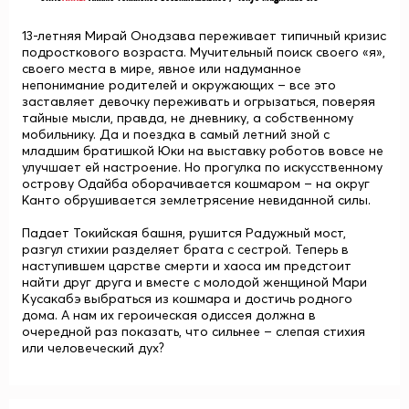
13-летняя Мирай Онодзава переживает типичный кризис
подросткового возраста. Мучительный поиск своего «я»,
своего места в мире, явное или надуманное
непонимание родителей и окружающих – все это
заставляет девочку переживать и огрызаться, поверяя
тайные мысли, правда, не дневнику, а собственному
мобильнику. Да и поездка в самый летний зной с
младшим братишкой Юки на выставку роботов вовсе не
улучшает ей настроение. Но прогулка по искусственному
острову Одайба оборачивается кошмаром – на округ
Канто обрушивается землетрясение невиданной силы.
Падает Токийская башня, рушится Радужный мост,
разгул стихии разделяет брата с сестрой. Теперь в
наступившем царстве смерти и хаоса им предстоит
найти друг друга и вместе с молодой женщиной Мари
Кусакабэ выбраться из кошмара и достичь родного
дома. А нам их героическая одиссея должна в
очередной раз показать, что сильнее – слепая стихия
или человеческий дух?