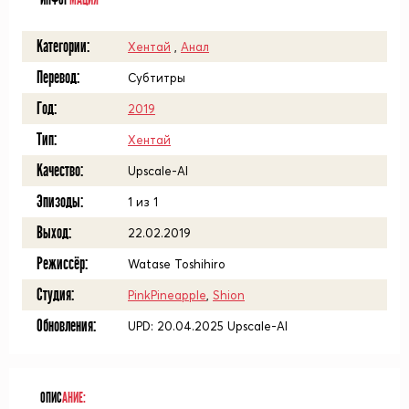
ИНФОР
МАЦИЯ
Категории:
Хентай
,
Анал
Перевод:
Субтитры
Год:
2019
Тип:
Хентай
Качество:
Upscale-AI
Эпизоды:
1 из 1
Выход:
22.02.2019
Режиссёр:
Watase Toshihiro
Студия:
PinkPineapple
,
Shion
Обновления:
UPD: 20.04.2025 Upscale-AI
ОПИС
АНИЕ: