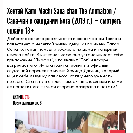
Хентай Kami Machi Sana-chan The Animation /
Сана-чан в ожидании Бога (
2019
г.) — смотреть
онлайн 18+
Действие сюжета развивается в современном Токио и
повествует о нелегкой жизни девушки по имени Такао
Сана, которая намедни убежала из дома и теперь ей
некуда пойти. В интернет кафе она устанавливает себе
приложение "Диафре", что значит "Бог" и вскоре
встречает его. Им становится обычный офисный
служащий паренёк по имени Хачидо Джунин, который
ищет себе девушку для секса, хотя у него уже есть
невеста. Станет ли он для Такао-тян спасением или же
её поглотит его темная сторона разврата и похоти?
СКРИН
ШОТЫ
Всего скриншотов:
8