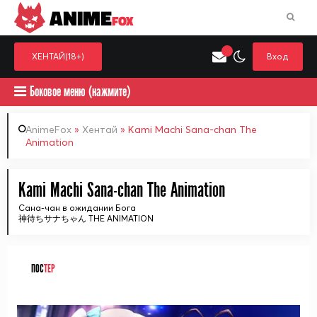
ANIME
FOX
ХЕНТАЙ(18+)
Вход
Боковое меню (нажмите)
AnimeFox
»
Хентай
» Kami Machi Sana-chan The
Animation
Искать только в категор
Выберите одну категорию для поиска
Аниме
Хент
Kami Machi Sana-chan The Animation
Сана-чан в ожидании Бога
神待ちサナちゃん THE ANIMATION
ПОС
ТЕР
ᅠ