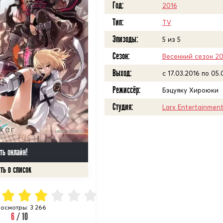
Год:
2016
Тип:
TV
Эпизоды:
5 из 5
Сезон:
Весенний сезон 20
Выход:
c 17.03.2016 по 05
Режиссёр:
Бэцуяку Хироюки
Студия:
Larx Entertainmen
ть онлайн!
осмотры: 3 266
6
/ 10