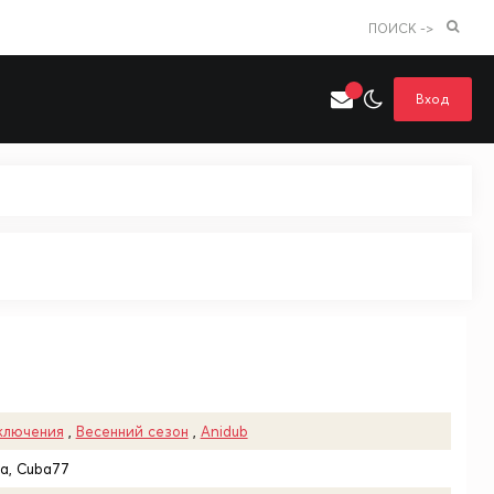
ПОИСК ->
Вход
Искать только в категории
я поиска
Аниме
Хентай
ключения
,
Весенний сезон
,
Anidub
na, Cuba77