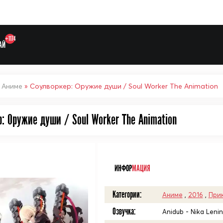
+1174
АЙ
»
Аниме
» Соулворкер: Оружие души / Soul Worker The Animation
: Оружие души / Soul Worker The Animation
Выберите одну категорию дл
ᅠ
ИНФОР
МАЦИЯ
Категории:
Аниме
,
2016
,
При
Озвучка:
Anidub - Nika Leni