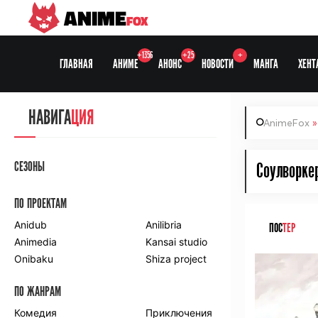
ANIME
FOX
+1356
+25
+
ГЛАВНАЯ
АНИМЕ
АНОНС
НОВОСТИ
МАНГА
ХЕНТ
НАВИГА
ЦИЯ
AnimeFox
СЕЗОНЫ
Соулворкер
ПО ПРОЕКТАМ
Anidub
Anilibria
ПОС
ТЕР
Animedia
Kansai studio
Onibaku
Shiza project
ПО ЖАНРАМ
Комедия
Приключения