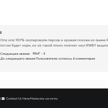
х
Опа опа 100% скопировали персов и оружия похожи из аниме RW
потом будет норм ,но за такой плохо плагиат неут.RWBY вышло
РАНГ - II
Следующее звание:
До следующего звания Пользователю осталось 4 комментария
|
Contact Us Here/Написать на почту