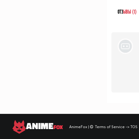
ОТЗ
ЫВЫ (1)
ANIME
FOX
AnimeFox
|
Terms of Service -> TOS