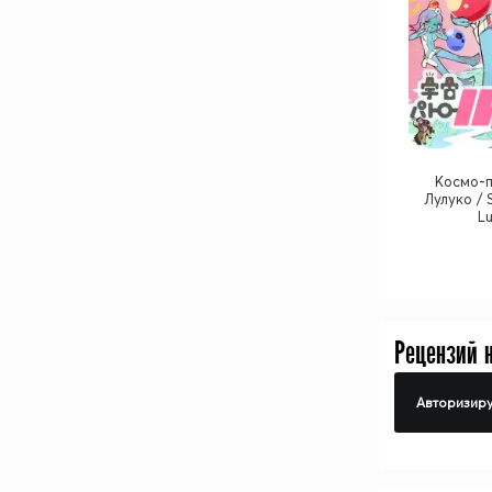
Космо-п
Лулуко / 
L
Рецензий 
Авторизиру