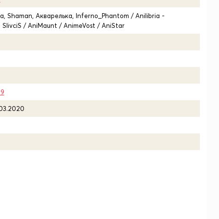
na, Shaman, Акварелька, Inferno_Phantom / Anilibria -
 SlivciS / AniMaunt / AnimeVost / AniStar
19
.03.2020