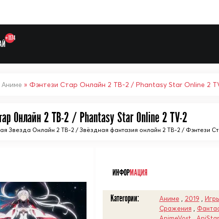
+1174
АЙ
»
Аниме
» Фэнтези Стар Онлайн 2 ТВ-2 / Phantasy Star Online 2 T
ар Онлайн 2 ТВ-2 / Phantasy Star Online 2 TV-2
Выберите одну категорию дл
я Звезда Онлайн 2 ТВ-2 / Звёздная фантазия онлайн 2 ТВ-2 / Фэнтези С
ᅠ
ИНФОР
МАЦИЯ
Категории:
Аниме
,
2019
,
Игр
Сражения
,
Фанта
AnimeVost
,
AniSta