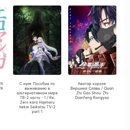
VA
С нуля: Пособие по
Аватар короля:
VA
выживанию в
Вершина Славы / Quan
альтернативном мире
Zhi Gao Shou: Zhi
ТВ-2 часть - 1 / Re:
Dianfeng Rongyao
Zero kara Hajimeru
Isekai Seikatsu TV-2
part 1