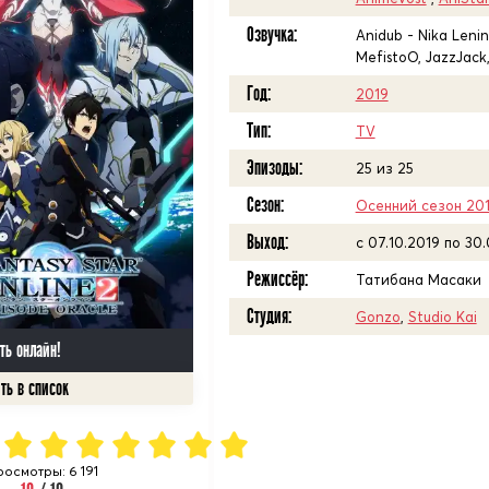
Озвучка:
Anidub - Nika Leni
MefistoO, JazzJack,
Год:
2019
Тип:
TV
Эпизоды:
25 из 25
Сезон:
Осенний сезон 20
Выход:
c 07.10.2019 по 30
Режиссёр:
Татибана Масаки
Студия:
Gonzo
,
Studio Kai
ть онлайн!
росмотры: 6 191