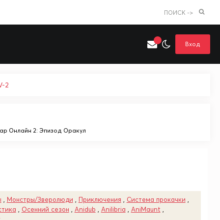
ПОИСК ->
Вход
V-2
Искать только в категории
я поиска
Аниме
Хентай
тар Онлайн 2: Эпизод Оракул
ы
,
Монстры/Зверолюди
,
Приключения
,
Система прокачки
,
стика
,
Осенний сезон
,
Anidub
,
Anilibria
,
AniMaunt
,
r