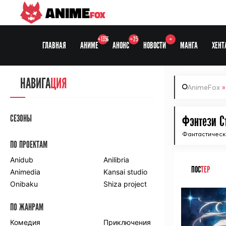
ANIME
FOX
+1356
+25
+
ГЛАВНАЯ
АНИМЕ
АНОНС
НОВОСТИ
МАНГА
ХЕНТ
НАВИГА
ЦИЯ
AnimeFox
СЕЗОНЫ
Фэнтези Ст
Фантастическа
ПО ПРОЕКТАМ
Anidub
Anilibria
ПОС
ТЕР
Animedia
Kansai studio
Onibaku
Shiza project
ПО ЖАНРАМ
Комедия
Приключения