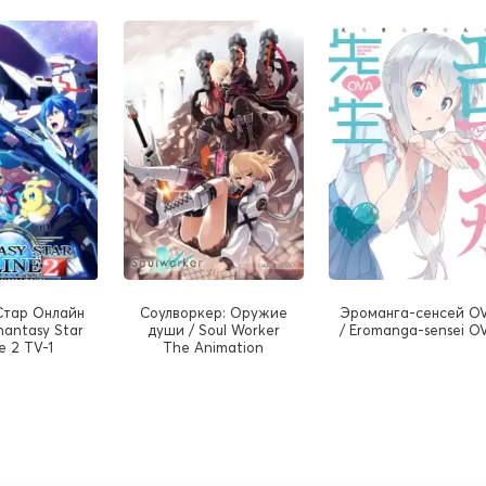
Стар Онлайн
Соулворкер: Оружие
Эроманга-сенсей O
Phantasy Star
души / Soul Worker
/ Eromanga-sensei O
e 2 TV-1
The Animation