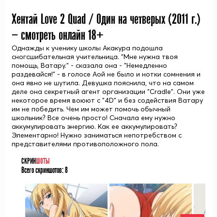
Хентай Love 2 Quad / Один на четверых (
2011
г.)
— смотреть онлайн 18+
Однажды к ученику школы Акакура подошла
сногсшибательная учительница. "Мне нужна твоя
помощь, Ватару." - сказала она - "Немедленно
раздевайся!" - в голосе Аой не было и нотки сомнения и
она явно не шутила. Девушка пояснила, что на самом
деле она секретный агент организации "Cradle". Они уже
некоторое время воюют с "4D" и без содействия Ватару
им не победить. Чем им может помочь обычный
школьник? Все очень просто! Сначала ему нужно
аккумулировать энергию. Как ее аккумулировать?
Элементарно! Нужно заниматься непотребством с
представителями противоположного пола.
СКРИН
ШОТЫ
Всего скриншотов:
8