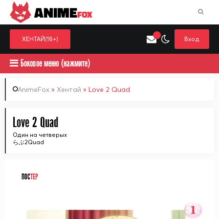
ANIME
FOX
ХЕНТАЙ(18+)
Вход
Боковое меню (нажмите)
AnimeFox
»
Хентай
» Love 2 Quad
Искать только в категор
Love 2 Quad
Выберите одну категорию для поиска
Аниме
Хент
Один на четверых
らぶ2Quad
ПОС
ТЕР
ᅠ