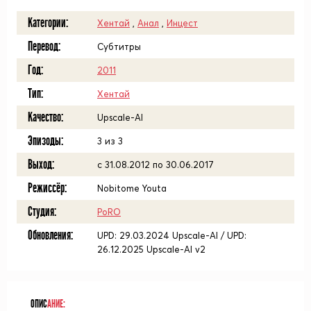
Категории:
Хентай
,
Анал
,
Инцест
Перевод:
Субтитры
Год:
2011
Тип:
Хентай
Качество:
Upscale-AI
Эпизоды:
3 из 3
Выход:
с 31.08.2012 по 30.06.2017
Режиссёр:
Nobitome Youta
Студия:
PoRO
Обновления:
UPD: 29.03.2024 Upscale-AI / UPD:
26.12.2025 Upscale-AI v2
ОПИС
АНИЕ: