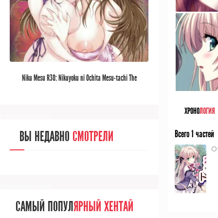
[/senpainoticeme]
САМЫЙ ПОПУЛ
ЯРНЫЙ АНИМЕ
Niku Mesu R30: Nikuyoku ni Ochita Mesu-tachi The
ЗА МЕСЯЦ
Animation
ХРОНО
ЛОГИЯ
[senpainoticeme]
Всего 1 частей
ВЫ НЕДАВНО
СМОТРЕЛИ
O
[/senpainoticeme]
САМЫЙ ПОПУЛ
ЯРНЫЙ ХЕНТАЙ