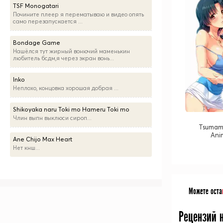
TSF Monogatari
Почините плеер я перематываю и видео опять
само перезапускается ...
Bondage Game
Нашёлся тут жирный вонючий маменькин
любитель бсдм,я через экран вонь...
Inko
Неплохо, концовка хорошая добрая ...
Shikoyaka naru Toki mo Hameru Toki mo
Члин выпн выклюси сироп...
Tsumami
Ani
Ane Chijo Max Heart
Нет кнш...
Можете оста
Рецензий 