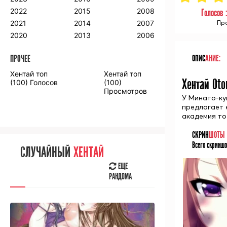
2018
2009
2001
2022
2015
2008
Голосов 
2017
2008
2000
2021
2014
2007
Про
2016
2020
2013
2006
ПРОЧЕЕ
ОПИС
АНИЕ:
ПРОЧЕЕ
Хентай топ
Хентай топ
Аниме фильмы
Аниме OVA
Хентай Oto
(100) Голосов
(100)
Просмотров
У Минато-ку
предлагает 
академия то
СКРИН
ШОТЫ
СЛУЧАЙНОЕ
АНИМЕ
Всего скриншо
СЛУЧАЙНЫЙ
ХЕНТАЙ
ЕЩЕ
РАНДОМА
ЕЩЕ
РАНДОМА
[senpainoticeme]
ВЫ НЕДАВНО
СМОТРЕЛИ