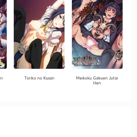
on
Toriko no Kusari
Meikoku Gakuen Jutai
Hen