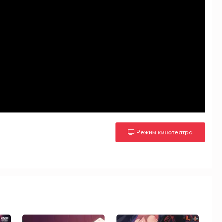
Режим кинотеатра
м