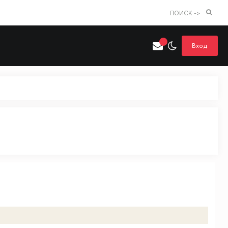
ПОИСК ->
Вход
Искать только в категории
я поиска
Аниме
Хентай