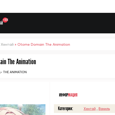
+1174
АЙ
»
Хентай
» Otome Domain The Animation
ain The Animation
Выберите одну категорию дл
HE ANIMATION
ᅠ
ИНФОР
МАЦИЯ
Категории:
Хентай
,
Ваниль