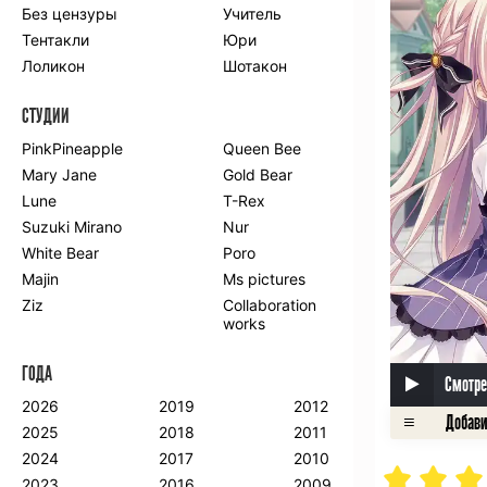
Без цензуры
Учитель
Романтика
Школа
Тентакли
Юри
Этти
Боевые
искусства
Лоликон
Шотакон
Вампиры
Военные
СТУДИИ
Гарем
Демоны
Драма
Игры
PinkPineapple
Queen Bee
Исторический
Магия
Mary Jane
Gold Bear
Фантастика
Фэнтези
Lune
T-Rex
Мистика
Попаданцы в
Suzuki Mirano
Nur
другой мир
White Bear
Poro
Хентай
Majin
Ms pictures
Ziz
Collaboration
ПО ГОДУ
works
2024
2015
2007
ГОДА
2023
2014
2006
Смотре
2022
2013
2005
2026
2019
2012
2021
2012
2004
2025
2018
2011
2020
2011
2003
2024
2017
2010
2019
2010
2002
2023
2016
2009