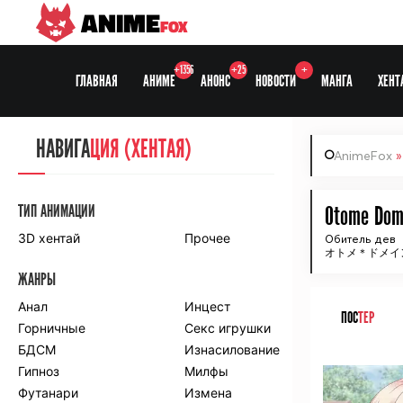
ANIME
FOX
+1356
+25
+
ГЛАВНАЯ
АНИМЕ
АНОНС
НОВОСТИ
МАНГА
ХЕНТ
НАВИГА
НАВИГА
ЦИЯ
ЦИЯ (ХЕНТАЯ)
AnimeFox
СЕЗОНЫ
ТИП АНИМАЦИИ
Otome Dom
3D хентай
Прочее
Обитель дев
オトメ＊ドメイン T
ПО ПРОЕКТАМ
ЖАНРЫ
Anidub
Anilibria
Animedia
Анал
Kansai studio
Инцест
ПОС
ТЕР
Onibaku
Горничные
Shiza project
Секс игрушки
БДСМ
Изнасилование
ᅠ
ПО ЖАНРАМ
Гипноз
Милфы
Футанари
Измена
Комедия
Приключения