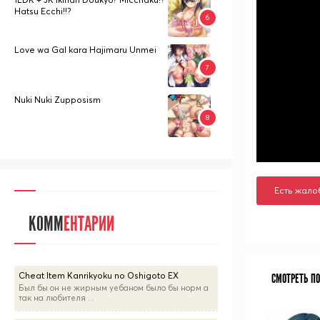
Hatsu Ecchi!!?
Love wa Gal kara Hajimaru Unmei
Nuki Nuki Zupposism
Есть жало
КОММ
ЕНТАРИИ
Cheat Item Kanrikyoku no Oshigoto EX
СМОТРЕТЬ П
Был бы он не жирным уебаном было бы норм а
так на любителя ...