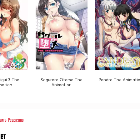
gui 3 The
Sagurare Otome The
Pandra The Animati
mation
Animation
вить Рецензию
нет