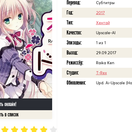
Перевод:
Субтитры
Год:
2017
Тип:
Хентай
Качество:
Upscale-AI
Эпизоды:
1 из 1
Выход:
29.09.2017
Режиссёр:
Raika Ken
Студия:
T-Rex
Обновления:
Upd. Ai-Upscale (Н
ть онлайн!