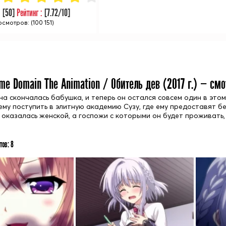
:
[
50
]
Рейтинг :
[
7.72
/10]
смотров: (100 151)
me Domain The Animation / Обитель дев (
2017
г.) — смо
на скончалась бабушка, и теперь он остался совсем один в этом
ему поступить в элитную академию Сузу, где ему предоставят б
 оказалась женской, а госпожи с которыми он будет проживать,
тов:
8