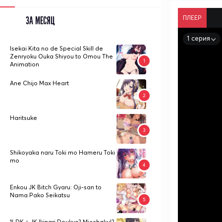
ПЛЕЕР
ЗА МЕСЯЦ
1 серия
Isekai Kita no de Special Skill de
Zenryoku Ouka Shiyou to Omou The
Animation
Ane Chijo Max Heart
Haritsuke
Shikoyaka naru Toki mo Hameru Toki
mo
Enkou JK Bitch Gyaru: Oji-san to
Nama Pako Seikatsu
1LDK + JK Ikinari Doukyo? Micchaku!?