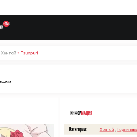
+1174
АЙ
»
Хентай
» Tsunpuri
ндэрэ
Выберите одну категорию дл
ᅠ
ИНФОР
МАЦИЯ
Категории:
Хентай
,
Горничны