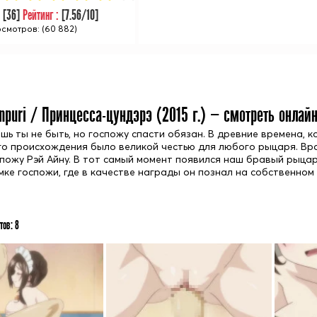
:
[
36
]
Рейтинг :
[
7.56
/10]
смотров: (60 882)
npuri / Принцесса-цундэрэ (
2015
г.) — смотреть онлай
шь ты не быть, но госпожу спасти обязан. В древние времена, 
о происхождения было великой честью для любого рыцаря. Вра
спожу Рэй Айну. В тот самый момент появился наш бравый рыцар
мке госпожи, где в качестве награды он познал на собственном 
тов:
8