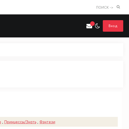
ПОИСК ->
Вход
Искать только в категории
я поиска
Аниме
Хентай
е
,
Принцессы/Знать
,
Фэнтези