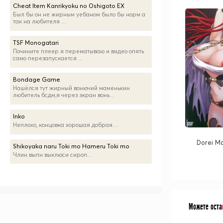
Cheat Item Kanrikyoku no Oshigoto EX
Был бы он не жирным уебаном было бы норм а
так на любителя ...
TSF Monogatari
Почините плеер я перематываю и видео опять
само перезапускается ...
Bondage Game
Нашёлся тут жирный вонючий маменькин
любитель бсдм,я через экран вонь...
Inko
Неплохо, концовка хорошая добрая ...
Dorei Ma
Shikoyaka naru Toki mo Hameru Toki mo
Члин выпн выклюси сироп...
Можете оста