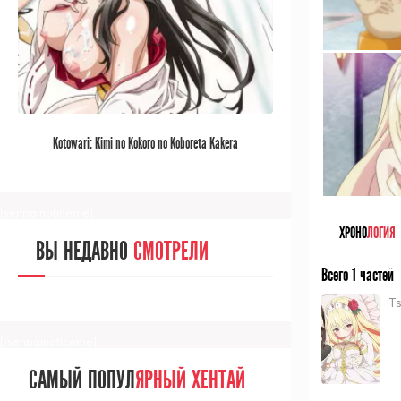
[/senpainoticeme]
САМЫЙ ПОПУЛ
ЯРНЫЙ АНИМЕ
Kotowari: Kimi no Kokoro no Koboreta Kakera
ЗА МЕСЯЦ
[senpainoticeme]
ХРОНО
ЛОГИЯ
ВЫ НЕДАВНО
СМОТРЕЛИ
Всего 1 частей
Ts
[/senpainoticeme]
САМЫЙ ПОПУЛ
ЯРНЫЙ ХЕНТАЙ