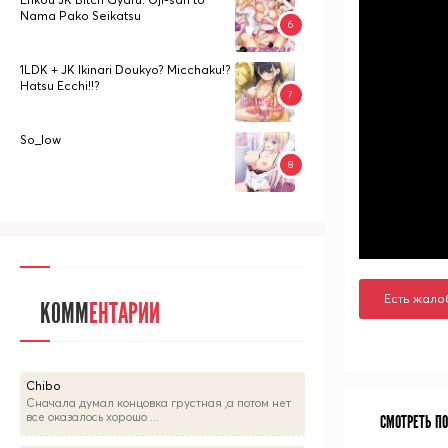
Nama Pako Seikatsu
1LDK + JK Ikinari Doukyo? Micchaku!?
Hatsu Ecchi!!?
So_low
Есть жало
КОММ
ЕНТАРИИ
Chibo
Сначала думал концовка грустная ,а потом нет
все оказалось хорошо ...
СМОТРЕТЬ П