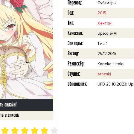
Перевод:
Субтитры
Год:
2015
Тип:
Хентай
Качество:
Upscale-AI
Эпизоды:
1 из 1
Выход:
25.12.2015
Режиссёр:
Kaneko Hiraku
Студия:
erozuki
Обновления:
UPD 25.10.2023: Up
ть онлайн!