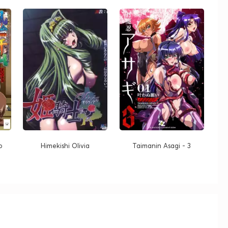
o
Himekishi Olivia
Taimanin Asagi - 3