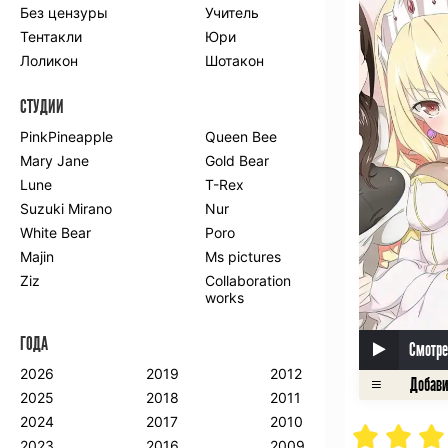
Без цензуры
Учитель
Романтика
Школа
Тентакли
Юри
Этти
Боевые
искусства
Лоликон
Шотакон
Вампиры
Военные
СТУДИИ
Гарем
Демоны
Драма
Игры
PinkPineapple
Queen Bee
Исторический
Магия
Mary Jane
Gold Bear
Фантастика
Фэнтези
Lune
T-Rex
Мистика
Попаданцы в
Suzuki Mirano
Nur
другой мир
White Bear
Poro
Хентай
Majin
Ms pictures
Ziz
Collaboration
ПО ГОДУ
works
2024
2015
2007
ГОДА
2023
2014
2006
Смотре
2022
2013
2005
2026
2019
2012
2021
2012
2004
2025
2018
2011
2020
2011
2003
2024
2017
2010
2019
2010
2002
2023
2016
2009