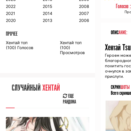
2018
2009
2001
Голосов 
2022
2015
2008
2017
2008
2000
Про
2021
2014
2007
2016
2020
2013
2006
ОПИС
АНИЕ:
ПРОЧЕЕ
ПРОЧЕЕ
Хентай топ
Хентай топ
Хентай Tsu
Аниме фильмы
Аниме OVA
(100) Голосов
(100)
Просмотров
Героем може
благородног
похитить го
очнулся в за
прислуги.
СЛУЧАЙНОЕ
АНИМЕ
СЛУЧАЙНЫЙ
ХЕНТАЙ
СКРИН
ШОТЫ
ЕЩЕ
Всего скриншо
РАНДОМА
ЕЩЕ
РАНДОМА
[senpainoticeme]
ВЫ НЕДАВНО
СМОТРЕЛИ