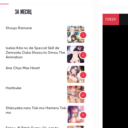
ЗА МЕСЯЦ
ПЛЕЕР
Shoujo Ramune
Isekai Kita no de Special Skill de
Zenryoku Ouka Shiyou to Omou The
Animation
Ane Chijo Max Heart
Haritsuke
Shikoyaka naru Toki mo Hameru Toki
mo
Enkou JK Bitch Gyaru: Oji-san to