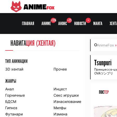
ANIME
FOX
+1356
+25
+
ГЛАВНАЯ
АНИМЕ
АНОНС
НОВОСТИ
МАНГА
ХЕНТ
НАВИГА
НАВИГА
ЦИЯ
ЦИЯ (ХЕНТАЯ)
AnimeFox
СЕЗОНЫ
ТИП АНИМАЦИИ
Tsunpuri
3D хентай
Прочее
Принцесса-цу
OVAツンプリ
ПО ПРОЕКТАМ
ЖАНРЫ
Anidub
Anilibria
Animedia
Анал
Kansai studio
Инцест
ПОС
ТЕР
Onibaku
Горничные
Shiza project
Секс игрушки
БДСМ
Изнасилование
ᅠ
ПО ЖАНРАМ
Гипноз
Милфы
Футанари
Измена
Комедия
Приключения