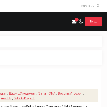
ПОИСК ->
Вход
Искать только в категории
я поиска
Аниме
Хентай
едия
,
Школа/Академия
,
Этти
,
ONA
,
Весенний сезон
,
,
Anidub
,
SHIZA-Project
reamy Sleep, Lem0nka, Leona Crosszeria / SHIZA-project -