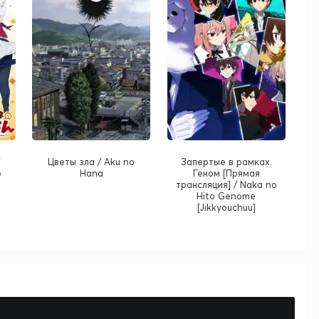
Цветы зла / Aku no
Запертые в рамках.
o
Hana
Геном [Прямая
трансляция] / Naka no
Hito Genome
[Jikkyouchuu]