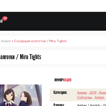
+1177
АЙ
»
Аниме
» Созерцая колготки / Miru Tights
олготки / Miru Tights
Выберите одну категорию дл
ᅠ
ИНФОР
МАЦИЯ
Категории:
Аниме
,
2019
,
Ком
Субтитры
,
Amber
Озвучка:
Amber / Anidub - D