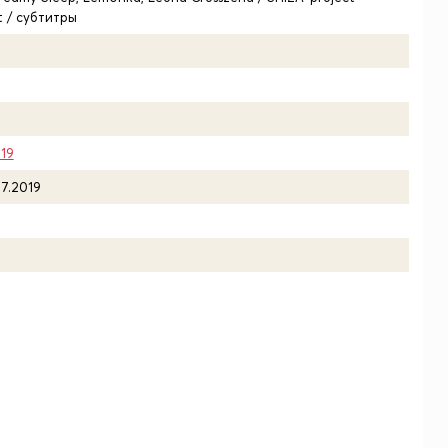
ot / субтитры
19
07.2019