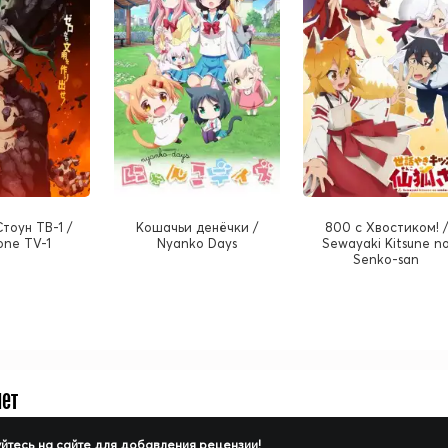
тоун ТВ-1 /
Кошачьи денёчки /
800 с Хвостиком! /
tone TV-1
Nyanko Days
Sewayaki Kitsune n
Senko-san
нет
йтесь на сайте для добавления рецензии!