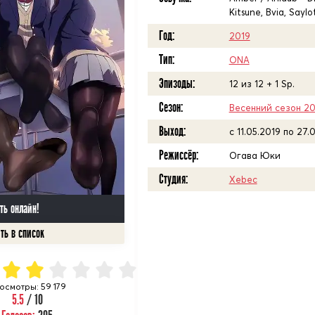
Kitsune, Bvia, Sayl
Год:
2019
Тип:
ONA
Эпизоды:
12 из 12 + 1 Sp.
Сезон:
Весенний сезон 20
Выход:
с 11.05.2019 по 27.
Режиссёр:
Огава Юки
Студия:
Xebec
ть онлайн!
осмотры: 59 179
5.5
/ 10