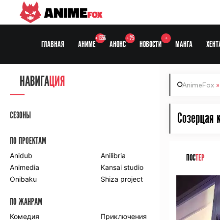
ANIME
FOX
+1356
+25
+
ГЛАВНАЯ
АНИМЕ
АНОНС
НОВОСТИ
МАНГА
ХЕНТ
НАВИГА
ЦИЯ
AnimeFox
СЕЗОНЫ
Созерцая к
ПО ПРОЕКТАМ
Anidub
Anilibria
ПОС
ТЕР
Animedia
Kansai studio
Onibaku
Shiza project
ПО ЖАНРАМ
Комедия
Приключения