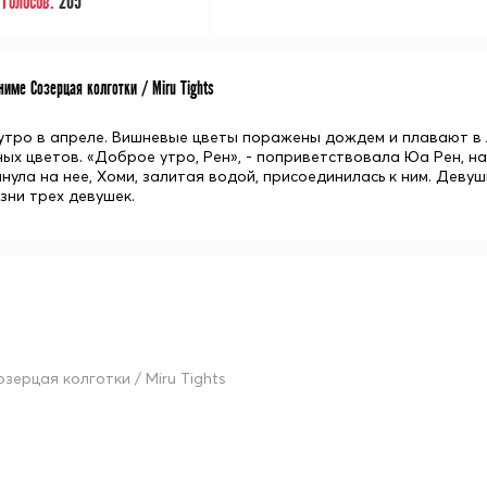
Голосов:
205
име Созерцая колготки / Miru Tights
тро в апреле. Вишневые цветы поражены дождем и плавают в л
ных цветов. «Доброе утро, Рен», - поприветствовала Юа Рен, н
янула на нее, Хоми, залитая водой, присоединилась к ним. Дев
зни трех девушек.
озерцая колготки / Miru Tights