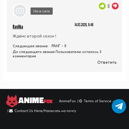
0
Не в сети
14.03.2020, 8:46
Ravilka
Ждёмс второй сезон !
РАНГ - II
Следующее звание:
До следующего звания Пользователю осталось 3
комментария
Ответить
ANIME
FOX
AnimeFox
|
Terms of Service -> TOS
|
Contact Us Here/Написать на почту