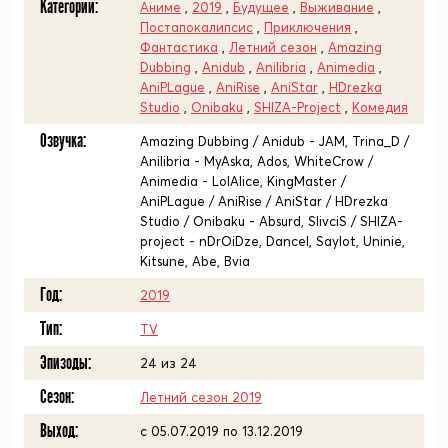
Категории:
Аниме
,
2019
,
Будущее
,
Выживание
,
Постапокалипсис
,
Приключения
,
Фантастика
,
Летний сезон
,
Amazing
Dubbing
,
Anidub
,
Anilibria
,
Animedia
,
AniPLague
,
AniRise
,
AniStar
,
HDrezka
Studio
,
Onibaku
,
SHIZA-Project
,
Комедия
Озвучка:
Amazing Dubbing / Anidub - JAM, Trina_D /
Anilibria - MyAska, Ados, WhiteCrow /
Animedia - LolAlice, KingMaster /
AniPLague / AniRise / AniStar / HDrezka
Studio / Onibaku - Absurd, SlivciS / SHIZA-
project - nDrOiDze, Dancel, Saylot, Uninie,
Kitsune, Abe, Bvia
Год:
2019
Тип:
TV
Эпизоды:
24 из 24
Сезон:
Летний сезон 2019
Выход:
c 05.07.2019 по 13.12.2019