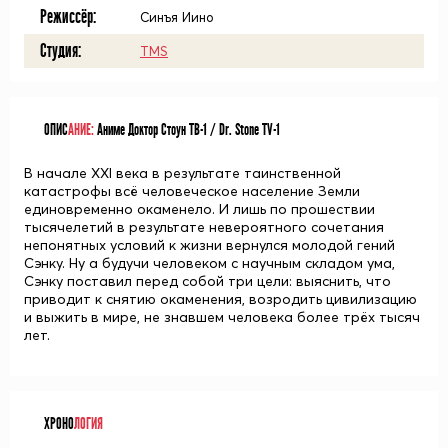
Режиссёр:
Синъя Иино
Студия:
TMS
ОПИС
АНИЕ:
Аниме Доктор Стоун ТВ-1 / Dr. Stone TV-1
В начале XXI века в результате таинственной
катастрофы всё человеческое население Земли
единовременно окаменело. И лишь по прошествии
тысячелетий в результате невероятного сочетания
непонятных условий к жизни вернулся молодой гений
Сэнку. Ну а будучи человеком с научным складом ума,
Сэнку поставил перед собой три цели: выяснить, что
приводит к снятию окаменения, возродить цивилизацию
и выжить в мире, не знавшем человека более трёх тысяч
лет.
ХРОНО
ЛОГИЯ