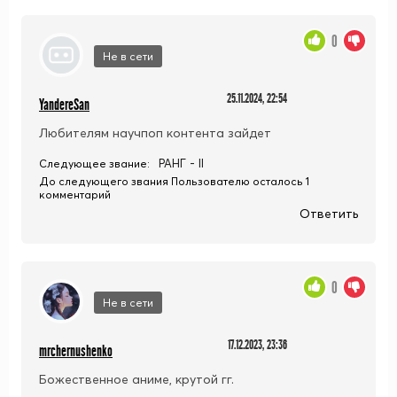
0
Не в сети
25.11.2024, 22:54
YandereSan
Любителям научпоп контента зайдет
РАНГ - II
Следующее звание:
До следующего звания Пользователю осталось 1
комментарий
Ответить
0
Не в сети
17.12.2023, 23:36
mrchernushenko
Божественное аниме, крутой гг.