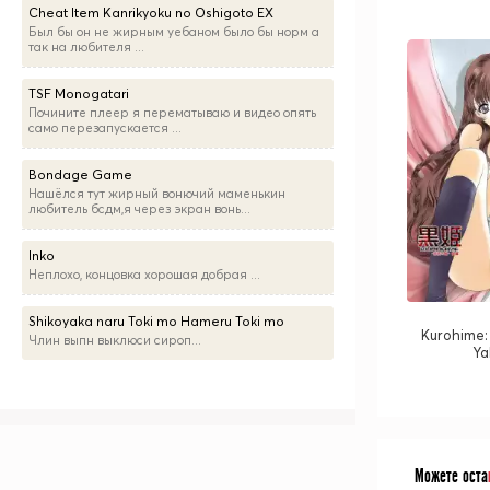
Cheat Item Kanrikyoku no Oshigoto EX
Был бы он не жирным уебаном было бы норм а
так на любителя ...
TSF Monogatari
Почините плеер я перематываю и видео опять
само перезапускается ...
Bondage Game
Нашёлся тут жирный вонючий маменькин
любитель бсдм,я через экран вонь...
Inko
Неплохо, концовка хорошая добрая ...
Shikoyaka naru Toki mo Hameru Toki mo
Kurohime:
Члин выпн выклюси сироп...
Ya
Можете оста