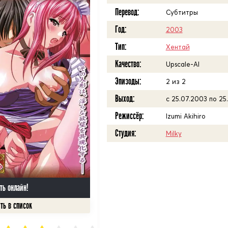
Перевод:
Субтитры
Год:
2003
Тип:
Хентай
Качество:
Upscale-AI
Эпизоды:
2 из 2
Выход:
с 25.07.2003 по 25
Режиссёр:
Izumi Akihiro
Студия:
Milky
ть онлайн!