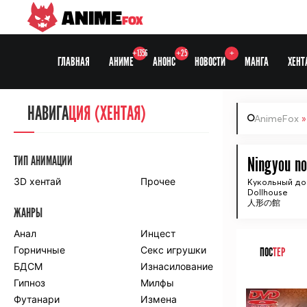
ANIME
FOX
+1356
+25
+
ГЛАВНАЯ
АНИМЕ
АНОНС
НОВОСТИ
МАНГА
ХЕНТ
НАВИГА
НАВИГА
ЦИЯ
ЦИЯ (ХЕНТАЯ)
AnimeFox
СЕЗОНЫ
ТИП АНИМАЦИИ
Ningyou no
3D хентай
Прочее
Кукольный до
Dollhouse
ПО ПРОЕКТАМ
人形の館
ЖАНРЫ
Anidub
Anilibria
Animedia
Анал
Kansai studio
Инцест
Onibaku
Горничные
Shiza project
Секс игрушки
ПОС
ТЕР
БДСМ
Изнасилование
ПО ЖАНРАМ
Гипноз
Милфы
ᅠ
Футанари
Измена
Комедия
Приключения