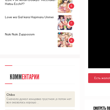
Hatsu Ecchi!!?
Love wa Gal kara Hajimaru Unmei
Nuki Nuki Zupposism
КОММ
ЕНТАРИИ
Есть жало
Chibo
Сначала думал концовка грустная ,а потом нет
все оказалось хорошо ...
СМОТРЕТЬ П