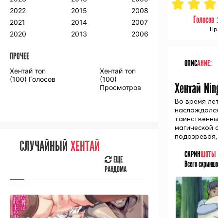
2018
2009
2001
2022
2015
2008
Голосов 
2017
2008
2000
2021
2014
2007
Пр
2016
2020
2013
2006
ПРОЧЕЕ
ПРОЧЕЕ
ОПИС
АНИЕ:
Хентай топ
Хентай топ
Аниме фильмы
Аниме OVA
(100) Голосов
(100)
Хентай Nin
Просмотров
Во время ле
наслаждался
таинственны
магической 
СЛУЧАЙНОЕ
АНИМЕ
подозревая, 
СЛУЧАЙНЫЙ
ХЕНТАЙ
ЕЩЕ
СКРИН
ШОТЫ
РАНДОМА
ЕЩЕ
Всего скриншо
РАНДОМА
[senpainoticeme]
ВЫ НЕДАВНО
СМОТРЕЛИ