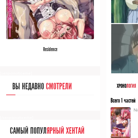
[/senpainoticeme]
САМЫЙ ПОПУЛ
ЯРНЫЙ АНИМЕ
Residence
ЗА МЕСЯЦ
[senpainoticeme]
ВЫ НЕДАВНО
СМОТРЕЛИ
ХРОНО
ЛОГИЯ
Всего 1 частей
N
[/senpainoticeme]
САМЫЙ ПОПУЛ
ЯРНЫЙ ХЕНТАЙ