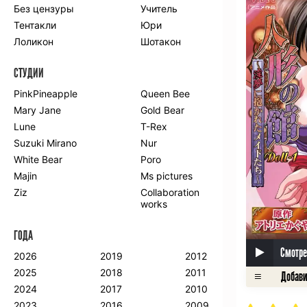
Без цензуры
Учитель
Романтика
Школа
Тентакли
Юри
Этти
Боевые
искусства
Лоликон
Шотакон
Вампиры
Военные
СТУДИИ
Гарем
Демоны
Драма
Игры
PinkPineapple
Queen Bee
Исторический
Магия
Mary Jane
Gold Bear
Фантастика
Фэнтези
Lune
T-Rex
Мистика
Попаданцы в
Suzuki Mirano
Nur
другой мир
White Bear
Poro
Хентай
Majin
Ms pictures
Ziz
Collaboration
ПО ГОДУ
works
2024
2015
2007
ГОДА
2023
2014
2006
2022
2013
2005
Смотре
2026
2019
2012
2021
2012
2004
2025
2018
2011
2020
2011
2003
2024
2017
2010
2019
2010
2002
2023
2016
2009