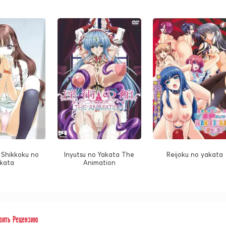
 Shikkoku no
Inyutsu no Yakata The
Reijoku no yakata
kata
Animation
вить Рецензию