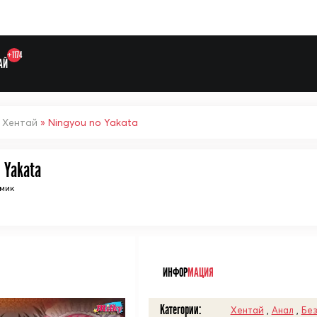
+1174
АЙ
»
Хентай
» Ningyou no Yakata
 Yakata
Выберите одну категорию дл
мик
ᅠ
ИНФОР
МАЦИЯ
Категории:
Хентай
,
Анал
,
Без