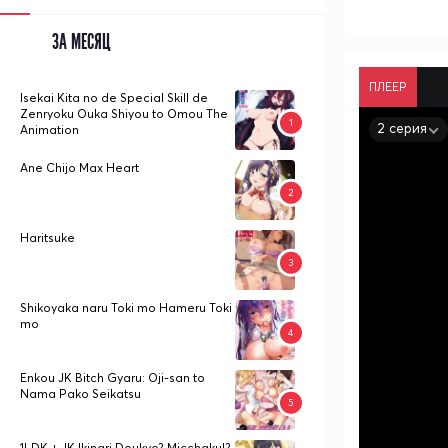
ЗА МЕСЯЦ
ПЛЕЕР
Isekai Kita no de Special Skill de
Zenryoku Ouka Shiyou to Omou The
2 серия
Animation
Ane Chijo Max Heart
Haritsuke
Shikoyaka naru Toki mo Hameru Toki
mo
Enkou JK Bitch Gyaru: Oji-san to
Nama Pako Seikatsu
1LDK + JK Ikinari Doukyo? Micchaku!?