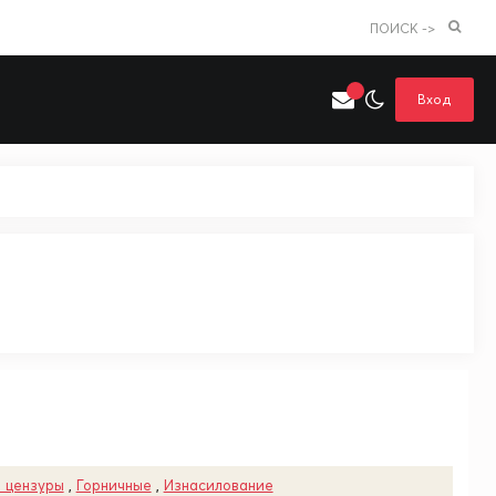
ПОИСК ->
Вход
Искать только в категории
я поиска
Аниме
Хентай
 цензуры
,
Горничные
,
Изнасилование