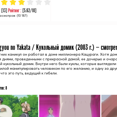
:
[
13
]
Рейтинг :
[
5.62
/10]
осмотров: (10 187)
gyou no Yakata / Кукольный домик (
2003
г.) — смотре
тних каникул он работал в доме миллионера Кацураги. Хотя дом 
 днями, проведенными с прекрасной дамой, ее дочерью и оча
й кукольный домик. Внутри него были куклы, которые выглядели
силой манипулировать человеком по его желанию, и одну за дру
что это путь, ведущий к гибели.
тов:
8