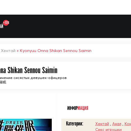
+1174
АЙ
»
Хентай
» Kyonyuu Onna Shikan Sennou Saimin
na Shikan Sennou Saimin
чинение сисястых девушек-офицеров
催眠
Выберите одну категорию дл
ᅠ
ИНФОР
МАЦИЯ
Категории:
Хентай
,
Анал
,
Кон
Секс игрушки