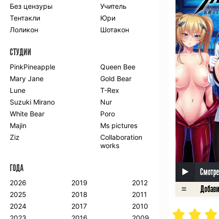
Без цензуры
Учитель
Романтика
Школа
Тентакли
Юри
Этти
Боевые
искусства
Лоликон
Шотакон
Вампиры
Военные
СТУДИИ
Гарем
Демоны
Драма
Игры
PinkPineapple
Queen Bee
Исторический
Магия
Mary Jane
Gold Bear
Фантастика
Фэнтези
Lune
T-Rex
Мистика
Попаданцы в
Suzuki Mirano
Nur
другой мир
White Bear
Poro
Хентай
Majin
Ms pictures
Ziz
Collaboration
ПО ГОДУ
works
2024
2015
2007
ГОДА
2023
2014
2006
Смотре
2022
2013
2005
2026
2019
2012
2021
2012
2004
2025
2018
2011
2020
2011
2003
2024
2017
2010
2019
2010
2002
2023
2016
2009