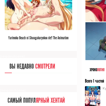
[/senpainoticeme]
САМЫЙ ПОПУЛ
ЯРНЫЙ АНИМЕ
Yarimoku Beach ni Shuugakuryokou de!! The Animation
ЗА МЕСЯЦ
[senpainoticeme]
ВЫ НЕДАВНО
СМОТРЕЛИ
ХРОНО
ЛОГИЯ
Всего 1 частей
K
[/senpainoticeme]
САМЫЙ ПОПУЛ
ЯРНЫЙ ХЕНТАЙ