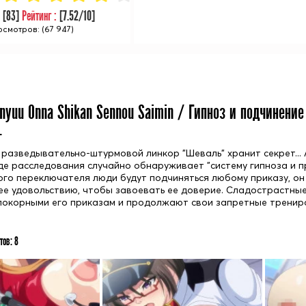
:
[
83
]
Рейтинг :
[
7.52
/10]
смотров: (67 947)
nyuu Onna Shikan Sennou Saimin / Гипноз и подчинени
+
 разведывательно-штурмовой линкор "Шеваль" хранит секрет...
оде расследования случайно обнаруживает "систему гипноза и п
ого переключателя люди будут подчиняться любому приказу, он 
ее удовольствию, чтобы завоевать ее доверие. Сладострастн
покорными его приказам и продолжают свои запретные тренир
тов:
8