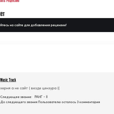
вить Рецензию
нет
йтесь на сайте для добавления рецензии!
Music Track
херня а не сайт ( везде цензура ((
РАНГ - II
Следующее звание:
До следующего звания Пользователю осталось 3 комментария