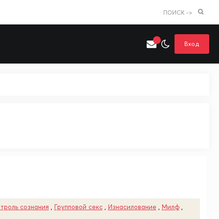
ПОИСК ->
Вход
Искать только в категории
я поиска
Аниме
Хентай
троль сознания
,
Групповой секс
,
Изнасилование
,
Милф
,