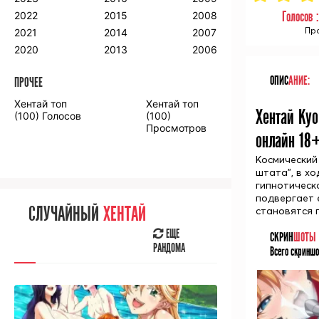
2018
2009
2001
Голосов 
2022
2015
2008
2017
2008
2000
Про
2021
2014
2007
2016
2020
2013
2006
ОПИС
АНИЕ:
ПРОЧЕЕ
ПРОЧЕЕ
Хентай топ
Хентай топ
Хентай Kyo
Аниме фильмы
Аниме OVA
(100) Голосов
(100)
Просмотров
онлайн 18
Космический
штата", в х
гипнотическ
СЛУЧАЙНОЕ
АНИМЕ
подвергает 
СЛУЧАЙНЫЙ
ХЕНТАЙ
становятся 
ЕЩЕ
РАНДОМА
ЕЩЕ
СКРИН
ШОТЫ
РАНДОМА
Всего скриншо
[senpainoticeme]
ВЫ НЕДАВНО
СМОТРЕЛИ