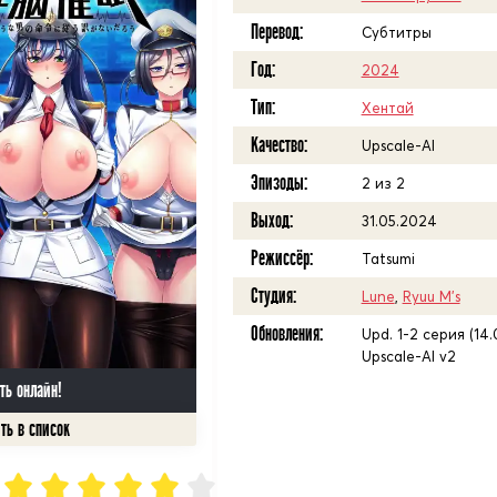
Перевод:
Субтитры
Год:
2024
Тип:
Хентай
Качество:
Upscale-AI
Эпизоды:
2 из 2
Выход:
31.05.2024
Режиссёр:
Tatsumi
Студия:
Lune
,
Ryuu M's
Обновления:
Upd. 1-2 серия (14
Upscale-AI v2
ть онлайн!