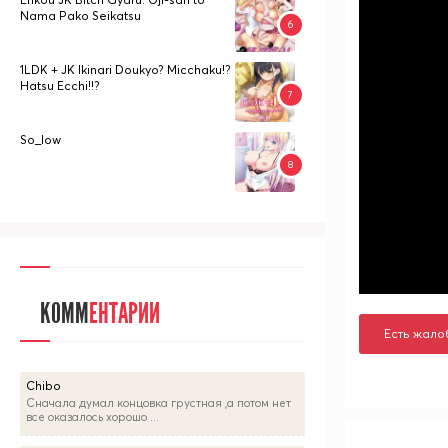
Nama Pako Seikatsu
1LDK + JK Ikinari Doukyo? Micchaku!?
Hatsu Ecchi!!?
So_low
КОММ
ЕНТАРИИ
Есть жало
Chibo
Сначала думал концовка грустная ,а потом нет
все оказалось хорошо ...