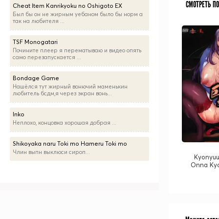
СМОТРЕТЬ П
Cheat Item Kanrikyoku no Oshigoto EX
Был бы он не жирным уебаном было бы норм а
так на любителя ...
TSF Monogatari
Почините плеер я перематываю и видео опять
само перезапускается ...
Bondage Game
Нашёлся тут жирный вонючий маменькин
любитель бсдм,я через экран вонь...
Inko
Неплохо, концовка хорошая добрая ...
Shikoyaka naru Toki mo Hameru Toki mo
Члин выпн выклюси сироп...
Kyonyuu
Onna Kyo