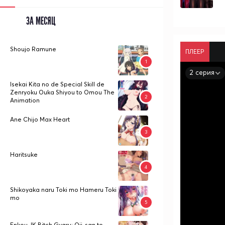
ЗА МЕСЯЦ
Shoujo Ramune
ПЛЕЕР
2 серия
Isekai Kita no de Special Skill de
Zenryoku Ouka Shiyou to Omou The
Animation
Ane Chijo Max Heart
Haritsuke
Shikoyaka naru Toki mo Hameru Toki
mo
Enkou JK Bitch Gyaru: Oji-san to