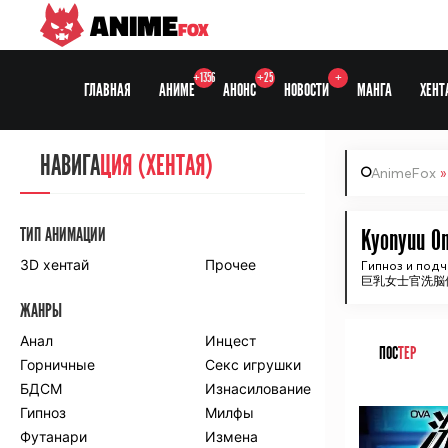
ANIME
FOX
+1356
+25
+
ГЛАВНАЯ
АНИМЕ
АНОНС
НОВОСТИ
МАНГА
ХЕНТ
НАВИГА
НАВИГА
ЦИЯ
ЦИЯ (ХЕНТАЯ)
AnimeFox
СЕЗОНЫ
ТИП АНИМАЦИИ
Kyonyuu On
3D хентай
Прочее
Гипноз и под
巨乳女士官洗脳
ПО ПРОЕКТАМ
ЖАНРЫ
Anidub
Anilibria
Animedia
Анал
Kansai studio
Инцест
ПОС
ТЕР
Onibaku
Горничные
Shiza project
Секс игрушки
БДСМ
Изнасилование
ᅠ
ПО ЖАНРАМ
Гипноз
Милфы
Футанари
Измена
Комедия
Приключения