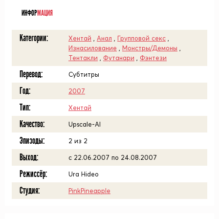
ᅠ
ИНФОР
МАЦИЯ
Категории:
Хентай
,
Анал
,
Групповой секс
,
Изнасилование
,
Монстры/Демоны
,
Тентакли
,
Футанари
,
Фэнтези
Перевод:
Субтитры
Год:
2007
Тип:
Хентай
Качество:
Upscale-AI
Эпизоды:
2 из 2
Выход:
с 22.06.2007 по 24.08.2007
Режиссёр:
Ura Hideo
Студия:
PinkPineapple