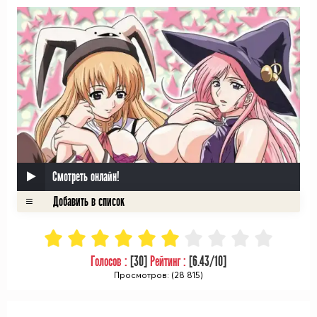
ᅠ
Смотреть онлайн!
Голосов :
[
30
]
Рейтинг :
[
6.43
/10]
Просмотров: (28 815)