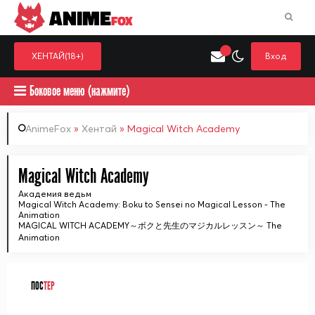
ANIME
FOX
ХЕНТАЙ(18+)
Вход
Боковое меню (нажмите)
AnimeFox
»
Хентай
» Magical Witch Academy
Искать только в категор
Magical Witch Academy
Выберите одну категорию для поиска
Аниме
Хент
Академия ведьм
Magical Witch Academy: Boku to Sensei no Magical Lesson - The
Animation
MAGICAL WITCH ACADEMY～ボクと先生のマジカルレッスン～ The
Animation
ПОС
ТЕР