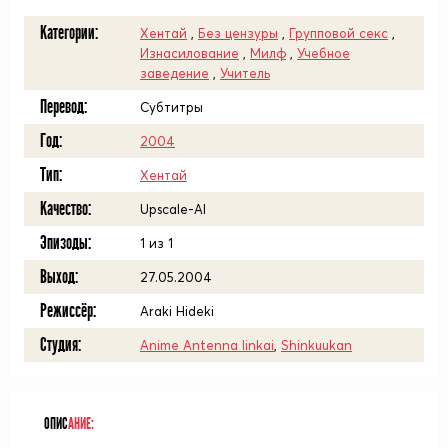
Категории:
Хентай
,
Без цензуры
,
Групповой секс
,
Изнасилование
,
Милф
,
Учебное
заведение
,
Учитель
Перевод:
Субтитры
Год:
2004
Тип:
Хентай
Качество:
Upscale-AI
Эпизоды:
1 из 1
Выход:
27.05.2004
Режиссёр:
Araki Hideki
Студия:
Anime Antenna Iinkai
,
Shinkuukan
ОПИС
АНИЕ: