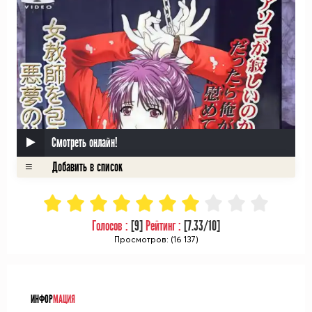
Смотреть онлайн!
Голосов :
[
9
]
Рейтинг :
[
7.33
/10]
Просмотров: (16 137)
ᅠ
ИНФОР
МАЦИЯ