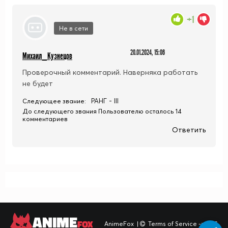
+1
Не в сети
20.01.2024, 15:06
Михаил_Кузнецов
Проверочный комментарий. Наверняка работать
не будет
РАНГ - III
Следующее звание:
До следующего звания Пользователю осталось 14
комментариев
Ответить
ANIME
FOX
AnimeFox
|
Terms of Service -> TOS