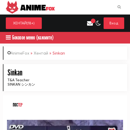
ANIME
FOX
ХЕНТАЙ(18+)
Вход
Боковое меню (нажмите)
AnimeFox
»
Хентай
» Sinkan
Искать только в категор
Sinkan
Выберите одну категорию для поиска
Аниме
Хент
T&A Teacher
SINKAN シンカン
ПОС
ТЕР
ᅠ