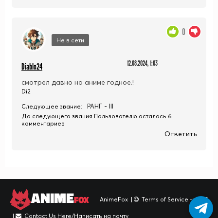
0
Не в сети
12.08.2024, 1:03
Diablo24
смотрел давно но аниме годное.!
Di2
РАНГ - III
Следующее звание:
До следующего звания Пользователю осталось 6
комментариев
Ответить
ANIME
FOX
AnimeFox
|
Terms of Service -> TOS
|
Contact Us Here/Написать на почту