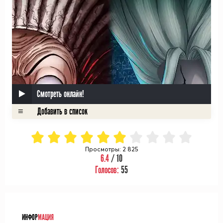
Смотреть онлайн!
Просмотры: 2 825
6.4
/ 10
Голосов:
55
ᅠ
ИНФОР
МАЦИЯ