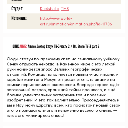
Студия:
Die4studio
,
TMS
Источник:
http://www.world-
art.ru/animation/animation.php?id=11786
ОПИС
АНИЕ:
Аниме Доктор Стоун ТВ-3 часть 2 / Dr. Stone TV-3 part 2
Люди-статуи по-прежнему спят, но гениальному учёному
Сэнку отдыхать некогда: в Каменном мире с его легкой
руки начинается эпоха Великих географических
открытий. Команда пополняется новыми участниками, и
корабль капитана Рюсуя отправляется в плавание на
поиски первопричины окаменения. Впереди героев ждёт
загадочный остров, хранящий тайны прошлого, и ещё
больше увлекательных экспериментов и полезных
изобретений! И это так волнительно! Присоединяйтесь и
вы к Научному царству: всем, кто посмотрит новый сезон
этого познавательного и неизменно веселого аниме, —
плюс сто миллиардов очков!