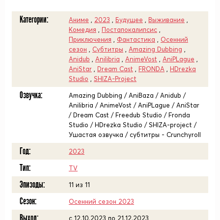
Категории:
Аниме
,
2023
,
Будущее
,
Выживание
,
Комедия
,
Постапокалипсис
,
Приключения
,
Фантастика
,
Осенний
сезон
,
Субтитры
,
Amazing Dubbing
,
Anidub
,
Anilibria
,
AnimeVost
,
AniPLague
,
AniStar
,
Dream Cast
,
FRONDA
,
HDrezka
Studio
,
SHIZA-Project
Озвучка:
Amazing Dubbing / AniBaza / Anidub /
Anilibria / AnimeVost / AniPLague / AniStar
/ Dream Cast / Freedub Studio / Fronda
Studio / HDrezka Studio / SHIZA-project /
Ушастая озвучка / субтитры - Crunchyroll
Год:
2023
Тип:
TV
Эпизоды:
11 из 11
Сезон:
Осенний сезон 2023
Выход:
c 12.10.2023 по 21.12.2023