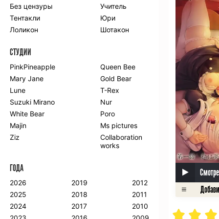
Без цензуры
Учитель
Романтика
Школа
Тентакли
Юри
Этти
Боевые
искусства
Лоликон
Шотакон
Вампиры
Военные
СТУДИИ
Гарем
Демоны
Драма
Игры
PinkPineapple
Queen Bee
Исторический
Магия
Mary Jane
Gold Bear
Фантастика
Фэнтези
Lune
T-Rex
Мистика
Попаданцы в
Suzuki Mirano
Nur
другой мир
White Bear
Poro
Хентай
Majin
Ms pictures
Ziz
Collaboration
ПО ГОДУ
works
2024
2015
2007
ГОДА
2023
2014
2006
Смотре
2022
2013
2005
2026
2019
2012
2021
2012
2004
2025
2018
2011
2020
2011
2003
2024
2017
2010
2019
2010
2002
2023
2016
2009