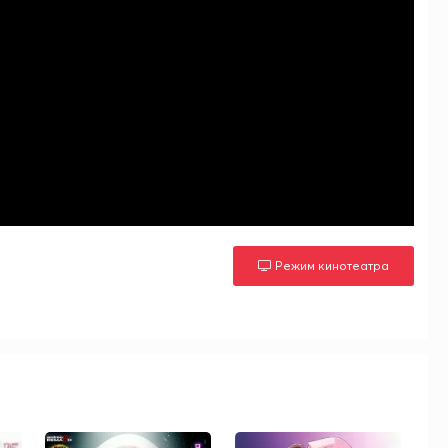
Режим кинотеатра
м