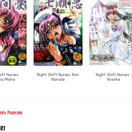
ift Nurses:
Night Shift Nurses: Ren
Night Shift Nurses -
ma Mana
Nanase
Kranke
вить Рецензию
нет