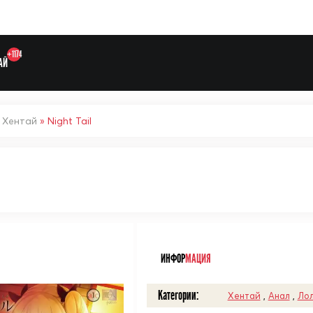
+1174
АЙ
»
Хентай
» Night Tail
Выберите одну категорию дл
ᅠ
ИНФОР
МАЦИЯ
Категории:
Хентай
,
Анал
,
Ло