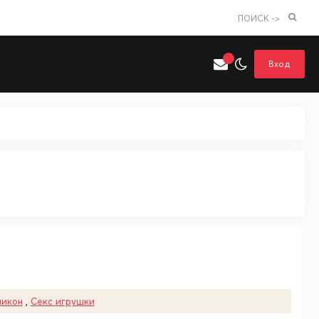
ПОИСК ->
Вход
Искать только в категории
я поиска
Аниме
Хентай
ликон
,
Секс игрушки