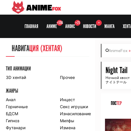
ANIME
FOX
+1356
+25
+
ГЛАВНАЯ
АНИМЕ
АНОНС
НОВОСТИ
МАНГА
ХЕНТ
НАВИГА
НАВИГА
ЦИЯ
ЦИЯ (ХЕНТАЯ)
AnimeFox
СЕЗОНЫ
ТИП АНИМАЦИИ
Night Tail
3D хентай
Прочее
Ночной хвост
ナイトテール
ПО ПРОЕКТАМ
ЖАНРЫ
Anidub
Anilibria
Animedia
Анал
Kansai studio
Инцест
ПОС
ТЕР
Onibaku
Горничные
Shiza project
Секс игрушки
БДСМ
Изнасилование
ᅠ
ПО ЖАНРАМ
Гипноз
Милфы
Футанари
Измена
Комедия
Приключения