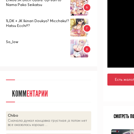
Nama Pako Seikatsu
1LDK + JK Ikinari Doukyo? Micchaku!?
Hatsu Ecchi!!?
So_low
Есть жало
КОММ
ЕНТАРИИ
Chibo
СМОТРЕТЬ П
Сначала думал концовка грустная ,а потом нет
все оказалось хорошо ...