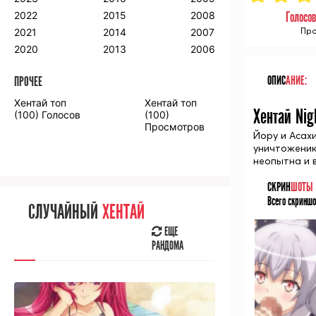
2018
2009
2001
Голосо
2022
2015
2008
2017
2008
2000
Про
2021
2014
2007
2016
2020
2013
2006
ОПИС
АНИЕ:
ПРОЧЕЕ
ПРОЧЕЕ
Хентай топ
Хентай топ
Хентай Nig
Аниме фильмы
Аниме OVA
(100) Голосов
(100)
Просмотров
Йору и Асах
уничтожению
неопытна и 
СКРИН
ШОТЫ
СЛУЧАЙНОЕ
АНИМЕ
Всего скриншо
СЛУЧАЙНЫЙ
ХЕНТАЙ
ЕЩЕ
РАНДОМА
ЕЩЕ
РАНДОМА
[senpainoticeme]
ВЫ НЕДАВНО
СМОТРЕЛИ