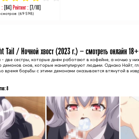
в :
[
64
]
Рейтинг :
[
7
/10]
смотров: (69 598)
ht Tail / Ночной хвост (
2023
г.) — смотреть онлайн 18+
и - две сестры, которые днём работают в кофейне, а ночью у н
 демонов снов, которые манипулируют людьми. Однако Найт, гл
во время борьбы с этими демонами оказывается втянутой в изв
тов:
8