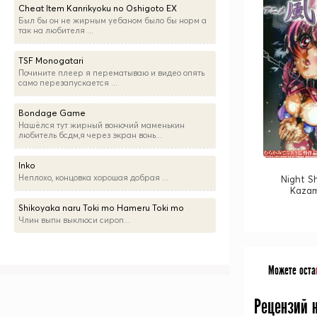
Cheat Item Kanrikyoku no Oshigoto EX
Был бы он не жирным уебаном было бы норм а
так на любителя ...
TSF Monogatari
Почините плеер я перематываю и видео опять
само перезапускается ...
Bondage Game
Нашёлся тут жирный вонючий маменькин
любитель бсдм,я через экран вонь...
Inko
Неплохо, концовка хорошая добрая ...
Night Sh
Kaza
Shikoyaka naru Toki mo Hameru Toki mo
Члин выпн выклюси сироп...
Можете оста
Рецензий 