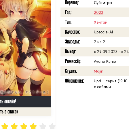
Перевод:
Субтитры
Год:
2023
Тип:
Хентай
Качество:
Upscale-AI
Эпизоды:
2 из 2
Выход:
с 29.09.2023 по 24
Режиссёр:
Ayano Kunio
Студия:
Majin
Обновления:
Upd. 1 серия (19.10
с сабами
ть онлайн!