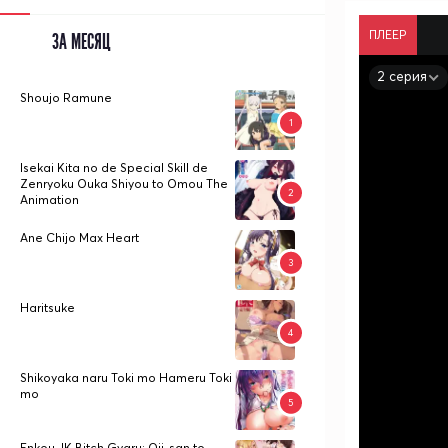
ПЛЕЕР
ЗА МЕСЯЦ
2 серия
Shoujo Ramune
Isekai Kita no de Special Skill de
Zenryoku Ouka Shiyou to Omou The
Animation
Ane Chijo Max Heart
Haritsuke
Shikoyaka naru Toki mo Hameru Toki
mo
Enkou JK Bitch Gyaru: Oji-san to