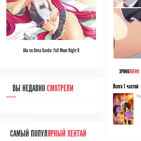
[/senpainoticeme]
САМЫЙ ПОПУЛ
ЯРНЫЙ АНИМЕ
Aku no Onna Kanbu: Full Moon Night R
ЗА МЕСЯЦ
ХРОНО
ЛОГИЯ
[senpainoticeme]
Всего 1 частей
ВЫ НЕДАВНО
СМОТРЕЛИ
Ni
[/senpainoticeme]
САМЫЙ ПОПУЛ
ЯРНЫЙ ХЕНТАЙ