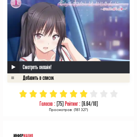
Смотреть онлайн!
Голосов :
[
75
]
Рейтинг :
[
6.64
/10]
Просмотров: (181 327)
ᅠ
ИНФОР
МАЦИЯ