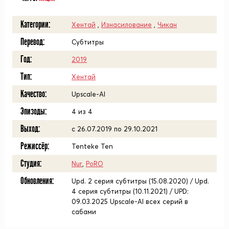
Категории:
Хентай
,
Изнасилование
,
Чикан
Перевод:
Субтитры
Год:
2019
Тип:
Хентай
Качество:
Upscale-AI
Эпизоды:
4 из 4
Выход:
с 26.07.2019 по 29.10.2021
Режиссёр:
Tenteke Ten
Студия:
Nur
,
PoRO
Обновления:
Upd. 2 серия субтитры (15.08.2020) / Upd.
4 серия субтитры (10.11.2021) / UPD:
09.03.2025 Upscale-AI всех серий в
сабами