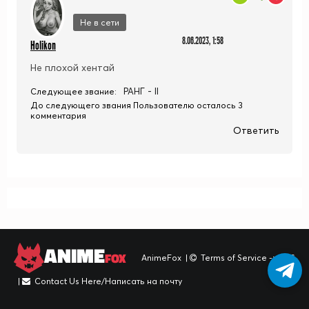
Не в сети
8.06.2023, 1:58
Holikon
Не плохой хентай
РАНГ - II
Следующее звание:
До следующего звания Пользователю осталось 3
комментария
Ответить
ANIME
FOX
AnimeFox
|
Terms of Service -> TOS
|
Contact Us Here/Написать на почту