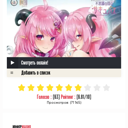
Смотреть онлайн!
Голосов :
[
63
]
Рейтинг :
[
6.81
/10]
Просмотров: (71 165)
ᅠ
ИНФОР
МАЦИЯ