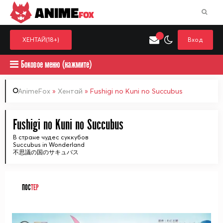
ANIME
FOX
ХЕНТАЙ(18+)
Вход
Боковое меню (нажмите)
AnimeFox
»
Хентай
» Fushigi no Kuni no Succubus
Искать только в категор
Fushigi no Kuni no Succubus
Выберите одну категорию для поиска
Аниме
Хент
В стране чудес суккубов
Succubus in Wonderland
不思議の国のサキュバス
ПОС
ТЕР
ᅠ