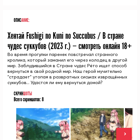
ОПИС
АНИЕ:
Хентай Fushigi no Kuni no Succubus / В стране
чудес суккубов (
2023
г.) — смотреть онлайн 18+
Во время прогулки паренек повстречал странного
кролика, который заманил его через колодец в другой
мир. Заблудившийся в Стране чудес Рёто ищет способ
вернуться в свой родной мир. Наш герой мучительно
"страдает" утопая в развратных сиськах извращённых
суккубов... Удастся ли ему вернуться домой?
СКРИН
ШОТЫ
Всего скриншотов:
8