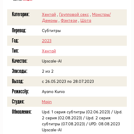
Категории:
Хентай
,
Групповой секс
,
Монстры/
Демоны
,
Фэнтези
,
Шота
Перевод:
Субтитры
Год:
2023
Тип:
Хентай
Качество:
Upscale-AI
Эпизоды:
2 из 2
Выход:
с 26.05.2023 по 28.07.2023
Режиссёр:
Ayano Kunio
Студия:
Majin
Обновления:
Upd. 1 серия субтитры (02.06.2023) / Upd.
2 серия (02.08.2023) / Upd. 2 серия
субтитры (07.08.2023) / UPD: 08.08.2023
Upscale-AI