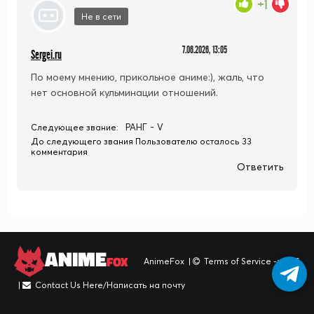
+1
Не в сети
7.06.2026, 13:05
Sergei.ru
По моему мнению, прикольное аниме:), жаль, что
нет основной кульминации отношений.
РАНГ - V
Следующее звание:
До следующего звания Пользователю осталось 33
комментария
Ответить
ANIME
FOX
AnimeFox
|
Terms of Service -> TOS
|
Contact Us Here/Написать на почту