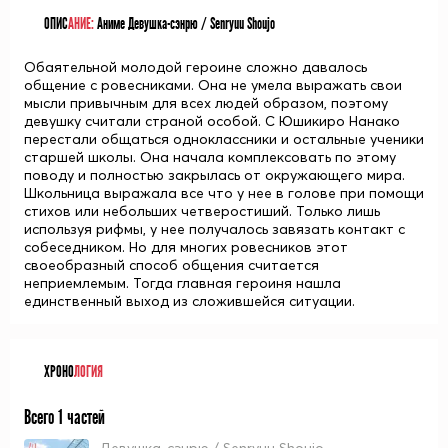
ОПИС
АНИЕ:
Аниме Девушка-сэнрю / Senryuu Shoujo
Обаятельной молодой героине сложно давалось
общение с ровесниками. Она не умела выражать свои
мысли привычным для всех людей образом, поэтому
девушку считали страной особой. С Юшикиро Нанако
перестали общаться одноклассники и остальные ученики
старшей школы. Она начала комплексовать по этому
поводу и полностью закрылась от окружающего мира.
Школьница выражала все что у нее в голове при помощи
стихов или небольших четверостиший. Только лишь
используя рифмы, у нее получалось завязать контакт с
собеседником. Но для многих ровесников этот
своеобразный способ общения считается
неприемлемым. Тогда главная героиня нашла
единственный выход из сложившейся ситуации.
ХРОНО
ЛОГИЯ
Всего 1 частей