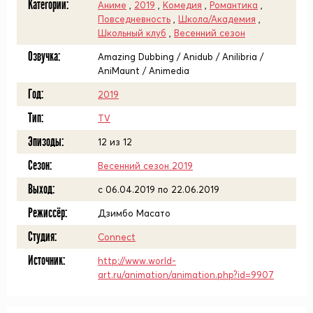
Категории:
Аниме
,
2019
,
Комедия
,
Романтика
,
Повседневность
,
Школа/Академия
,
Школьный клуб
,
Весенний сезон
Озвучка:
Amazing Dubbing / Anidub / Anilibria /
AniMaunt / Animedia
Год:
2019
Тип:
TV
Эпизоды:
12 из 12
Сезон:
Весенний сезон 2019
Выход:
c 06.04.2019 по 22.06.2019
Режиссёр:
Дзимбо Масато
Студия:
Connect
Источник:
http://www.world-
art.ru/animation/animation.php?id=9907