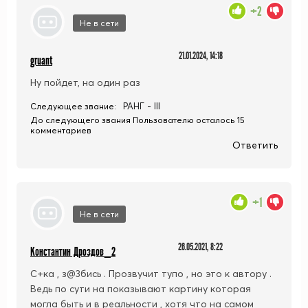
+2
Не в сети
21.01.2024, 14:18
gruant
Ну пойдет, на один раз
РАНГ - III
Следующее звание:
До следующего звания Пользователю осталось 15
комментариев
Ответить
+1
Не в сети
26.05.2021, 8:22
Константин Дроздов_2
С+ка , з@3бись . Прозвучит тупо , но это к автору .
Ведь по сути на показывают картину которая
могла быть и в реальности , хотя что на самом