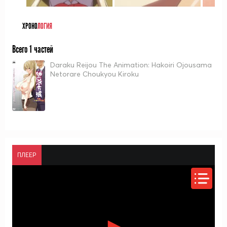
ХРОНО
ЛОГИЯ
Всего 1 частей
Daraku Reijou The Animation: Hakoiri Ojousama
Netorare Choukyou Kiroku
ПЛЕЕР