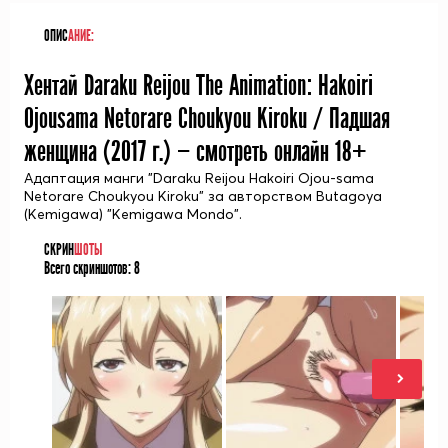
ОПИС
АНИЕ:
Хентай Daraku Reijou The Animation: Hakoiri
Ojousama Netorare Choukyou Kiroku / Падшая
женщина (
2017
г.) — смотреть онлайн 18+
Адаптация манги "Daraku Reijou Hakoiri Ojou-sama
Netorare Choukyou Kiroku" за авторством Butagoya
(Kemigawa) "Kemigawa Mondo".
СКРИН
ШОТЫ
Всего скриншотов:
8