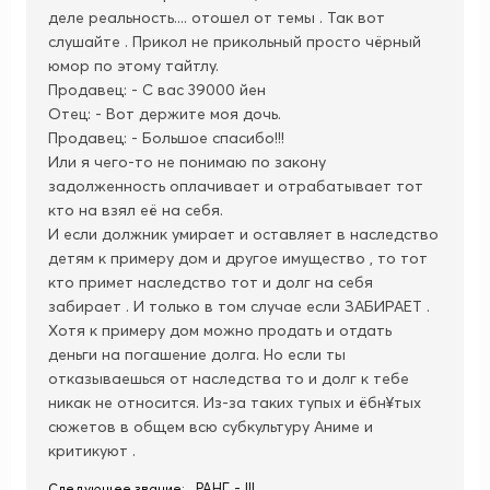
деле реальность.... отошел от темы . Так вот
слушайте . Прикол не прикольный просто чёрный
юмор по этому тайтлу.
Продавец: - С вас 39000 йен
Отец: - Вот держите моя дочь.
Продавец: - Большое спасибо!!!
Или я чего-то не понимаю по закону
задолженность оплачивает и отрабатывает тот
кто на взял её на себя.
И если должник умирает и оставляет в наследство
детям к примеру дом и другое имущество , то тот
кто примет наследство тот и долг на себя
забирает . И только в том случае если ЗАБИРАЕТ .
Хотя к примеру дом можно продать и отдать
деньги на погашение долга. Но если ты
отказываешься от наследства то и долг к тебе
никак не относится. Из-за таких тупых и ёбн¥тых
сюжетов в общем всю субкультуру Аниме и
критикуют .
РАНГ - III
Следующее звание: