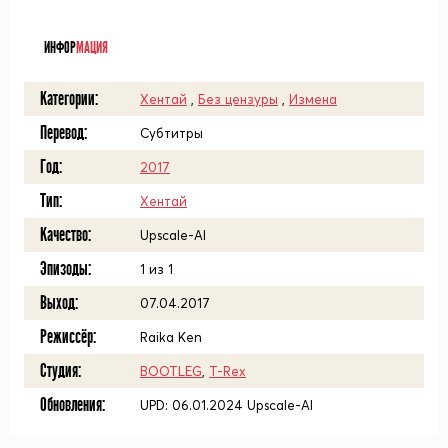
ᅠ
ИНФОР
МАЦИЯ
Категории:
Хентай
,
Без цензуры
,
Измена
Перевод:
Субтитры
Год:
2017
Тип:
Хентай
Качество:
Upscale-AI
Эпизоды:
1 из 1
Выход:
07.04.2017
Режиссёр:
Raika Ken
Студия:
BOOTLEG
,
T-Rex
Обновления:
UPD: 06.01.2024 Upscale-AI