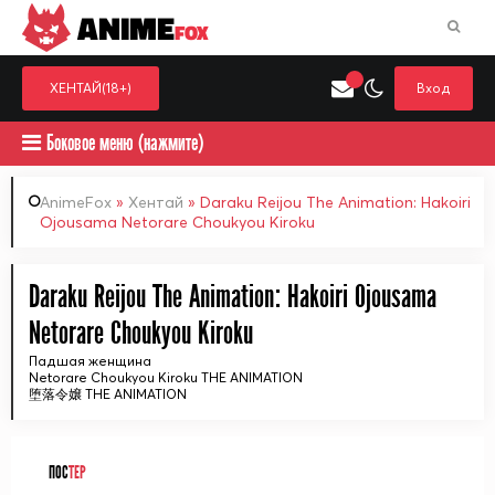
ANIME
FOX
ХЕНТАЙ(18+)
Вход
Боковое меню (нажмите)
AnimeFox
»
Хентай
» Daraku Reijou The Animation: Hakoiri
Ojousama Netorare Choukyou Kiroku
Искать только в категор
Выберите одну категорию для поиска
Аниме
Хент
Daraku Reijou The Animation: Hakoiri Ojousama
Netorare Choukyou Kiroku
Падшая женщина
Netorare Choukyou Kiroku THE ANIMATION
堕落令嬢 THE ANIMATION
ПОС
ТЕР