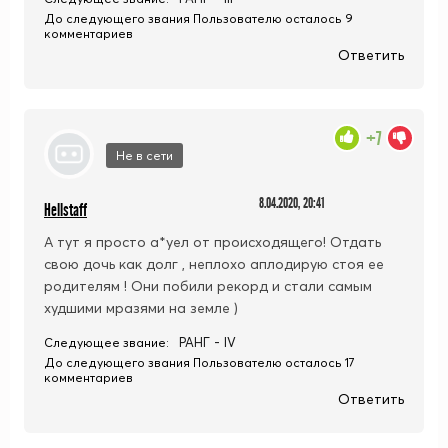
До следующего звания Пользователю осталось 9
комментариев
Ответить
+7
Не в сети
8.04.2020, 20:41
Hellstaff
А тут я просто а*уел от происходящего! Отдать
свою дочь как долг , неплохо аплодирую стоя ее
родителям ! Они побили рекорд и стали самым
худшими мразями на земле )
РАНГ - IV
Следующее звание:
До следующего звания Пользователю осталось 17
комментариев
Ответить