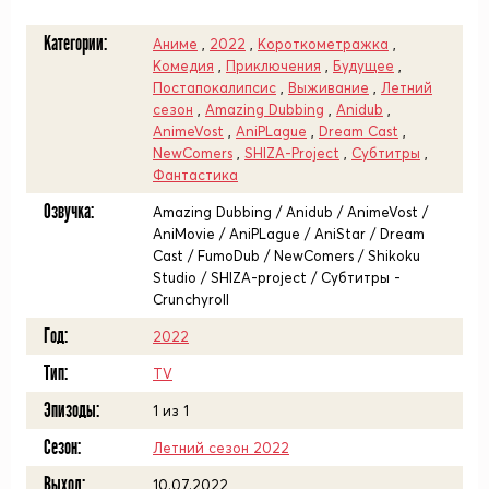
Категории:
Аниме
,
2022
,
Короткометражка
,
Комедия
,
Приключения
,
Будущее
,
Постапокалипсис
,
Выживание
,
Летний
сезон
,
Amazing Dubbing
,
Anidub
,
AnimeVost
,
AniPLague
,
Dream Cast
,
NewComers
,
SHIZA-Project
,
Субтитры
,
Фантастика
Озвучка:
Amazing Dubbing / Anidub / AnimeVost /
AniMovie / AniPLague / AniStar / Dream
Cast / FumoDub / NewComers / Shikoku
Studio / SHIZA-project / Субтитры -
Crunchyroll
Год:
2022
Тип:
TV
Эпизоды:
1 из 1
Сезон:
Летний сезон 2022
Выход:
10.07.2022