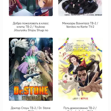
Добро пожаловать в класс
Мемуары Ванитаса ТВ-2 /
элиты ТВ-2 / Youkoso
Vanitas no Karte TV-2
Jitsuryoku Shijou Shugi no
Kyoushitsu e TV-2
Доктор Стоун ТВ-2 / Dr. Stone
Путь домохозяина ТВ-2 /