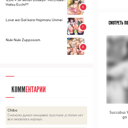
Hatsu Ecchi!!?
Love wa Gal kara Hajimaru Unmei
СМОТРЕТЬ П
Nuki Nuki Zupposism
КОММ
ЕНТАРИИ
Chibo
Succubus 
Сначала думал концовка грустная ,а потом нет
ga 
все оказалось хорошо ...