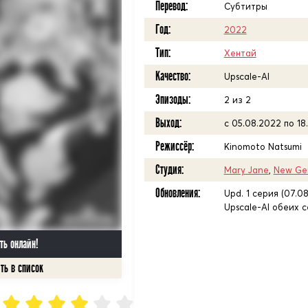
Перевод:
Субтитры
Год:
2022
Тип:
Хентай
Качество:
Upscale-AI
Эпизоды:
2 из 2
Выход:
с 05.08.2022 по 18
Режиссёр:
Kinomoto Natsumi
Студия:
Mary Jane
,
New Ge
Обновления:
Upd. 1 серия (07.08
Upscale-AI обеих 
ть онлайн!