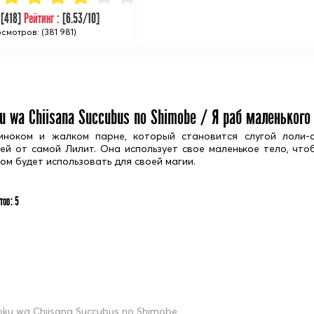
:
[
418
]
Рейтинг :
[
6.53
/10]
смотров: (381 981)
u wa Chiisana Succubus no Shimobe / Я раб маленького
иноком и жалком парне, который становится слугой лоли-с
й от самой Лилит. Она использует свое маленькое тело, что
ом будет использовать для своей магии.
тов:
5
oku wa Chiisana Succubus no Shimobe