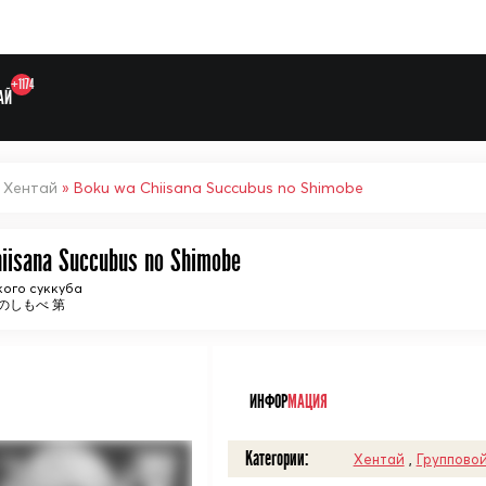
+1174
АЙ
»
Хентай
» Boku wa Chiisana Succubus no Shimobe
iisana Succubus no Shimobe
кого суккуба
のしもべ 第
ᅠ
ИНФОР
МАЦИЯ
Выберите одну категорию дл
Категории:
Хентай
,
Групповой