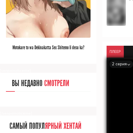
[/senpainoticeme]
САМЫЙ ПОПУЛ
ЯРНЫЙ АНИМЕ
Motokare to wa Dekinakatta Sex Shitemo Ii desu ka?
ПЛЕЕР
ЗА МЕСЯЦ
2 серия
[senpainoticeme]
ВЫ НЕДАВНО
СМОТРЕЛИ
[/senpainoticeme]
САМЫЙ ПОПУЛ
ЯРНЫЙ ХЕНТАЙ