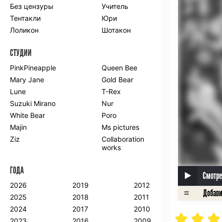
Без цензуры
Учитель
Романтика
Школа
Тентакли
Юри
Этти
Боевые
искусства
Лоликон
Шотакон
Вампиры
Военные
СТУДИИ
Гарем
Демоны
Драма
Игры
PinkPineapple
Queen Bee
Исторический
Магия
Mary Jane
Gold Bear
Фантастика
Фэнтези
Lune
T-Rex
Мистика
Попаданцы в
Suzuki Mirano
Nur
другой мир
White Bear
Poro
Хентай
Majin
Ms pictures
Ziz
Collaboration
ПО ГОДУ
works
2024
2015
2007
ГОДА
2023
2014
2006
Смотре
2022
2013
2005
2026
2019
2012
2021
2012
2004
2025
2018
2011
2020
2011
2003
2024
2017
2010
2019
2010
2002
2023
2016
2009