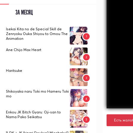
ЗА МЕСЯЦ
Isekai Kita no de Special Skill de
Zenryoku Ouka Shiyou to Omou The
Animation
Ane Chijo Max Heart
Haritsuke
Shikoyaka naru Toki mo Hameru Toki
mo
Enkou JK Bitch Gyaru: Oji-san to
Nama Pako Seikatsu
Есть жало
1LDK + JK Ikinari Doukyo? Micchaku!?