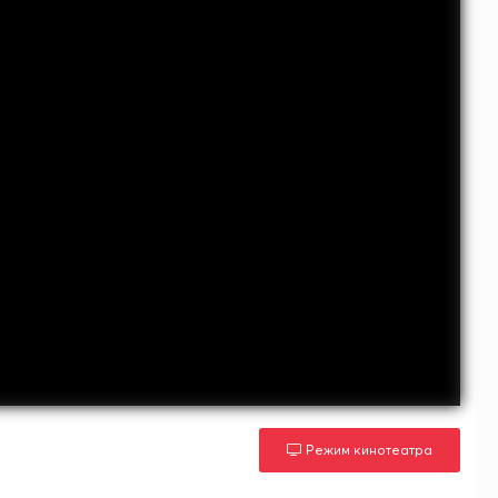
Режим кинотеатра
м