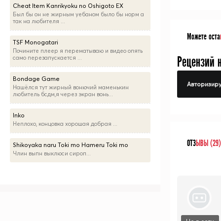
Cheat Item Kanrikyoku no Oshigoto EX
Был бы он не жирным уебаном было бы норм а
так на любителя ...
Можете оста
TSF Monogatari
Почините плеер я перематываю и видео опять
Рецензий 
само перезапускается ...
Bondage Game
Авторизиру
Нашёлся тут жирный вонючий маменькин
любитель бсдм,я через экран вонь...
Inko
Неплохо, концовка хорошая добрая ...
ОТЗ
ЫВЫ (29)
Shikoyaka naru Toki mo Hameru Toki mo
Члин выпн выклюси сироп...