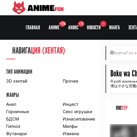
ANIME
FOX
+1356
+25
+
ГЛАВНАЯ
АНИМЕ
АНОНС
НОВОСТИ
МАНГА
ХЕНТ
НАВИГА
НАВИГА
ЦИЯ
ЦИЯ (ХЕНТАЯ)
AnimeFox
СЕЗОНЫ
ТИП АНИМАЦИИ
Boku wa Ch
3D хентай
Прочее
Я раб малень
僕は小さな淫魔
ПО ПРОЕКТАМ
ЖАНРЫ
Anidub
Anilibria
Animedia
Анал
Kansai studio
Инцест
ПОС
ТЕР
Onibaku
Горничные
Shiza project
Секс игрушки
БДСМ
Изнасилование
ᅠ
ПО ЖАНРАМ
Гипноз
Милфы
Футанари
Измена
Комедия
Приключения