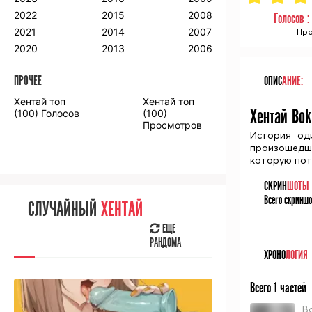
2018
2009
2001
2022
2015
2008
Голосов 
2017
2008
2000
2021
2014
2007
Про
2016
2020
2013
2006
ПРОЧЕЕ
ОПИС
АНИЕ:
ПРОЧЕЕ
Хентай топ
Хентай топ
Аниме фильмы
Аниме OVA
Хентай Bok
(100) Голосов
(100)
Просмотров
История од
произошедше
которую пот
СКРИН
ШОТЫ
СЛУЧАЙНОЕ
АНИМЕ
Всего скриншо
СЛУЧАЙНЫЙ
ХЕНТАЙ
ЕЩЕ
РАНДОМА
ЕЩЕ
РАНДОМА
ХРОНО
ЛОГИЯ
[senpainoticeme]
Всего 1 частей
ВЫ НЕДАВНО
СМОТРЕЛИ
B