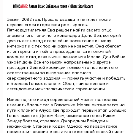
ОПИС
АНИЕ:
Аниме Обан: Звёздные гонки / Oban: Star-Racers
Земля, 2082 год. Прошло двадцать пять лет после
неудавшегося вторжения расы крогов.
Пятнадцатилетняя Ева решает найти своего отца,
знаменитого гоночного командира Дона Вэя, который
десять лет назад отдал её на воспитание в школу-
интернат и с тех пор ни разу не навестил. Она сбегает
из интерната и тайно присоединяется к гоночной
команде отца, взяв вымышленное имя Молли. Дон Вэй не
узнаёт дочь. Все его мысли направлены на другое:
президент Земной коалиции только что назначил его
ответственным за выполнение опасного
сверхсекретного задания — принять участие и победить
в Больших Гонках планеты Обан, таинственном и
легендарном межгалактическом соревновании.
Известно, что исход соревнований может полностью
изменить баланс сил в Галактике. Молли оказывается на
пути к планете Алуас, где проходит первый этап Больших
Гонок, вместе с Доном Вэем, чемпионом гонок Риком
Зандерболтом, стрелком Джорданом Вайлдом и
механиками Стэном и Кодзи. Однако на первой гонке
происходит авария, в результате которой первый пилот