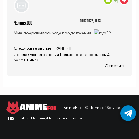
+1
26.07.2022, 13:13
Человек000
Мне понравилось жду продолжения
РАНГ - II
Следующее звание:
До следующего звания Пользователю осталось 4
комментария
Ответить
ANIME
FOX
AnimeFox
|
Terms of Service -> TOS
|
Contact Us Here/Написать на почту