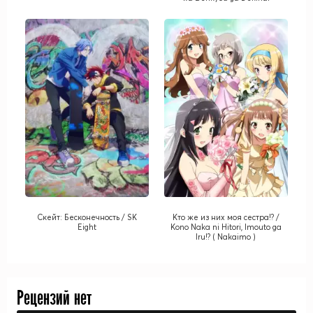
Скейт: Бесконечность / SK
Кто же из них моя сестра!? /
Eight
Kono Naka ni Hitori, Imouto ga
Iru!? ( Nakaimo )
Рецензий нет