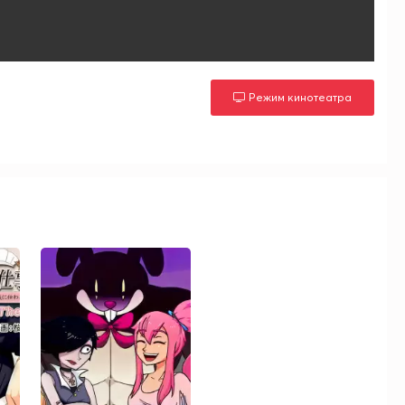
Режим кинотеатра
м