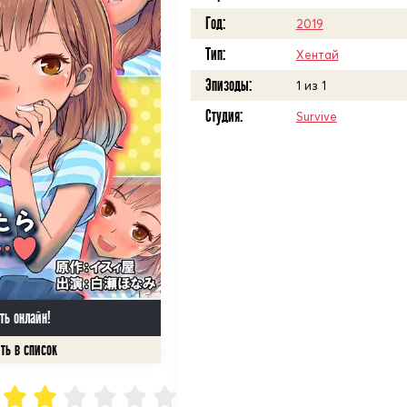
Год:
2019
Тип:
Хентай
Эпизоды:
1 из 1
Студия:
Survive
ть онлайн!