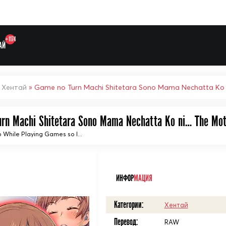
+1174
АЙ
»
Хентай
» Game no Turn Machi Shitetara Sono Mama Nechatta Ko
Выберите одну категорию дл
rn Machi Shitetara Sono Mama Nechatta Ko ni… The Mot
p While Playing Games so I...
ᅠ
ИНФОР
МАЦИЯ
Категории:
Хентай
Перевод:
RAW