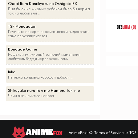
Cheat Item Kanrikyoku no Oshigoto EX
Был бы он не жирным уебаном было бы норм а
так на любителя ...
TSF Monogatari
ОТЗ
ЫВЫ (0)
Почините плеер я перематываю и видео опять
само перезапускается ...
Bondage Game
Нашёлся тут жирный вонючий маменькин
любитель бсдм,я через экран вонь...
Inko
Неплохо, концовка хорошая добрая ...
Shikoyaka naru Toki mo Hameru Toki mo
Члин выпн выклюси сироп...
ANIME
FOX
AnimeFox
|
Terms of Service -> TOS