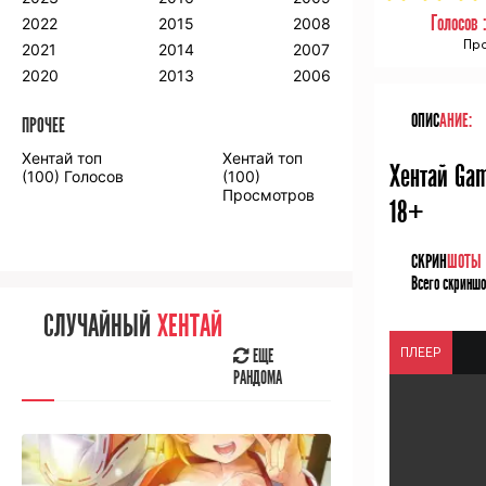
2018
2009
2001
Голосов 
2022
2015
2008
2017
2008
2000
Про
2021
2014
2007
2016
2020
2013
2006
ОПИС
АНИЕ:
ПРОЧЕЕ
ПРОЧЕЕ
Хентай топ
Хентай топ
Хентай Gam
Аниме фильмы
Аниме OVA
(100) Голосов
(100)
Просмотров
18+
СКРИН
ШОТЫ
Всего скриншо
СЛУЧАЙНОЕ
АНИМЕ
СЛУЧАЙНЫЙ
ХЕНТАЙ
ЕЩЕ
ПЛЕЕР
РАНДОМА
ЕЩЕ
РАНДОМА
[senpainoticeme]
ВЫ НЕДАВНО
СМОТРЕЛИ