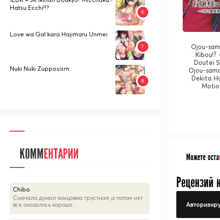
Hatsu Ecchi!!?
Love wa Gal kara Hajimaru Unmei
Ojou-sam
Kibou!?
Doutei 
Nuki Nuki Zupposism
Ojou-sama
Dekita H
Motio
КОММ
ЕНТАРИИ
Можете оста
Рецензий 
Chibo
Сначала думал концовка грустная ,а потом нет
Авторизиру
все оказалось хорошо ...