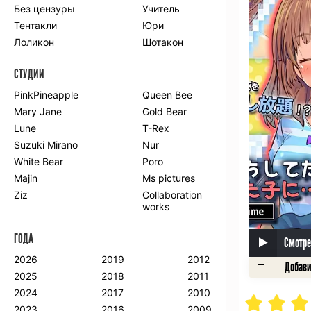
Без цензуры
Учитель
Романтика
Школа
Тентакли
Юри
Этти
Боевые
искусства
Лоликон
Шотакон
Вампиры
Военные
СТУДИИ
Гарем
Демоны
Драма
Игры
PinkPineapple
Queen Bee
Исторический
Магия
Mary Jane
Gold Bear
Фантастика
Фэнтези
Lune
T-Rex
Мистика
Попаданцы в
Suzuki Mirano
Nur
другой мир
White Bear
Poro
Хентай
Majin
Ms pictures
Ziz
Collaboration
ПО ГОДУ
works
2024
2015
2007
ГОДА
2023
2014
2006
Смотре
2022
2013
2005
2026
2019
2012
2021
2012
2004
2025
2018
2011
2020
2011
2003
2024
2017
2010
2019
2010
2002
2023
2016
2009