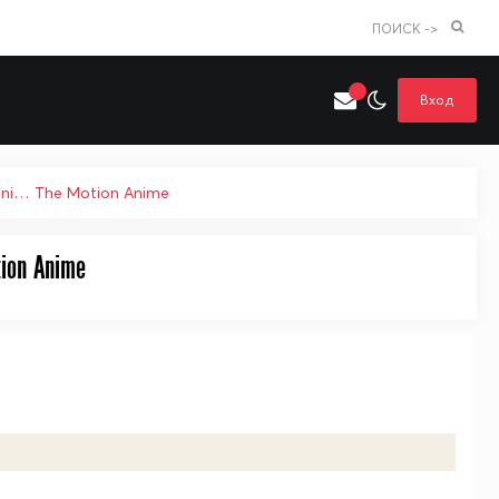
ПОИСК ->
Вход
 ni… The Motion Anime
Искать только в категории
я поиска
Аниме
Хентай
ion Anime