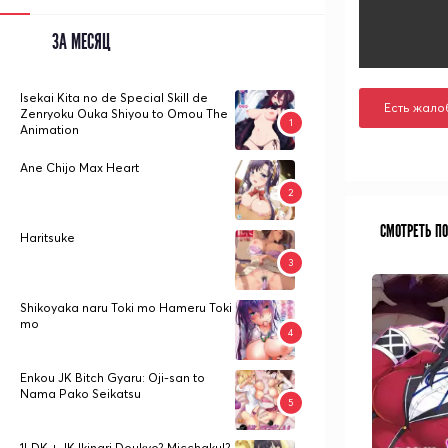
ЗА МЕСЯЦ
Isekai Kita no de Special Skill de
Есть жало
Zenryoku Ouka Shiyou to Omou The
Animation
Ane Chijo Max Heart
СМОТРЕТЬ П
Haritsuke
Shikoyaka naru Toki mo Hameru Toki
mo
Enkou JK Bitch Gyaru: Oji-san to
Nama Pako Seikatsu
1LDK + JK Ikinari Doukyo? Micchaku!?