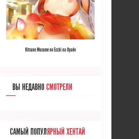
[/senpainoticeme]
САМЫЙ ПОПУЛ
ЯРНЫЙ АНИМЕ
Kitsune Musume no Ecchi na Oyado
ЗА МЕСЯЦ
[senpainoticeme]
ВЫ НЕДАВНО
СМОТРЕЛИ
[/senpainoticeme]
САМЫЙ ПОПУЛ
ЯРНЫЙ ХЕНТАЙ