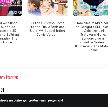
a wa Suppo
All the Girls who Come
Kawaime M Maid-sa
 ~Suppo de
to the Public Bath are
no Oshigoto SM Less
Sutetara JK
Sluts! My H Job (Motion
~Goichizoku ni
 no SeFri ga
Comic Version)
Tsutawaru Higi o,
anashi~ The
Sendai-sama ni
n Anime
Kawatte Godenju
Itashimasu~ The Moti
Anime
вить Рецензию
нет
йтесь на сайте для добавления рецензии!