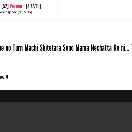
:
[
52
]
Рейтинг :
[
4.77
/10]
смотров: (93 905)
e no Turn Machi Shitetara Sono Mama Nechatta Ko ni… 
тов:
0