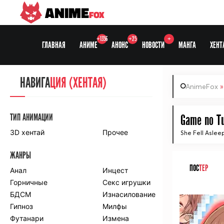
ANIME
FOX
+1356
+25
+
ГЛАВНАЯ
АНИМЕ
АНОНС
НОВОСТИ
МАНГА
ХЕНТ
НАВИГА
НАВИГА
ЦИЯ
ЦИЯ (ХЕНТАЯ)
AnimeFox
СЕЗОНЫ
ТИП АНИМАЦИИ
Game no Tu
3D хентай
Прочее
She Fell Aslee
ПО ПРОЕКТАМ
ЖАНРЫ
Anidub
Anilibria
ПОС
ТЕР
Animedia
Анал
Kansai studio
Инцест
Onibaku
Горничные
Shiza project
Секс игрушки
ᅠ
БДСМ
Изнасилование
ПО ЖАНРАМ
Гипноз
Милфы
Футанари
Измена
Комедия
Приключения