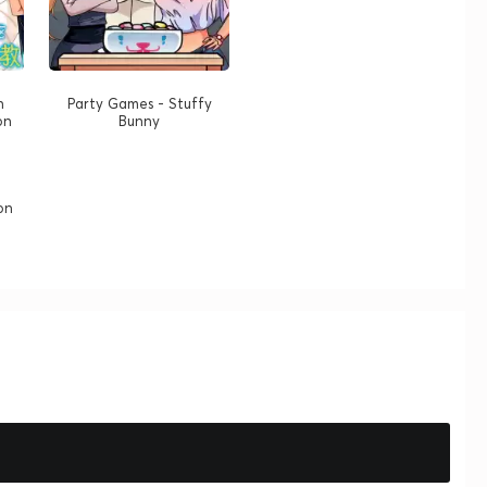
n
Party Games - Stuffy
on
Bunny
on