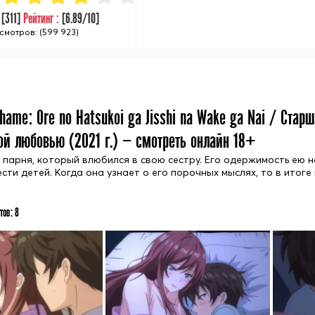
:
[
311
]
Рейтинг :
[
6.89
/10]
смотров: (599 923)
hame: Ore no Hatsukoi ga Jisshi na Wake ga Nai / Стар
ой любовью (
2021
г.) — смотреть онлайн 18+
 парня, который влюбился в свою сестру. Его одержимость ею н
ести детей. Когда она узнает о его порочных мыслях, то в итоге
тов:
8