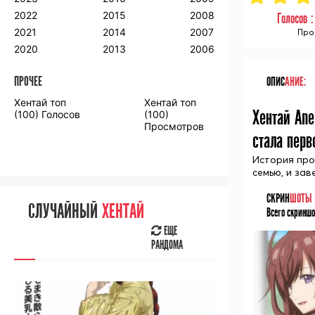
2018
2009
2001
2022
2015
2008
Голосов 
2017
2008
2000
2021
2014
2007
Про
2016
2020
2013
2006
ПРОЧЕЕ
ОПИС
АНИЕ:
ПРОЧЕЕ
Хентай топ
Хентай топ
Аниме фильмы
Аниме OVA
Хентай Ane
(100) Голосов
(100)
Просмотров
стала перв
История про
семью, и зав
СЛУЧАЙНОЕ
АНИМЕ
СКРИН
ШОТЫ
СЛУЧАЙНЫЙ
ХЕНТАЙ
Всего скриншо
ЕЩЕ
РАНДОМА
ЕЩЕ
РАНДОМА
[senpainoticeme]
ВЫ НЕДАВНО
СМОТРЕЛИ