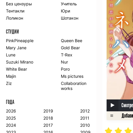
Без цензуры
Учитель
Романтика
Школа
Тентакли
Юри
Этти
Боевые
искусства
Лоликон
Шотакон
Вампиры
Военные
СТУДИИ
Гарем
Демоны
Драма
Игры
PinkPineapple
Queen Bee
Исторический
Магия
Mary Jane
Gold Bear
Фантастика
Фэнтези
Lune
T-Rex
Мистика
Попаданцы в
Suzuki Mirano
Nur
другой мир
White Bear
Poro
Хентай
Majin
Ms pictures
Ziz
Collaboration
ПО ГОДУ
works
2024
2015
2007
ГОДА
2023
2014
2006
Смотре
2022
2013
2005
2026
2019
2012
2021
2012
2004
2025
2018
2011
2020
2011
2003
2024
2017
2010
2019
2010
2002
2023
2016
2009