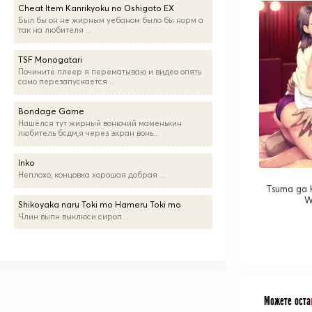
Cheat Item Kanrikyoku no Oshigoto EX
Был бы он не жирным уебаном было бы норм а
так на любителя ...
TSF Monogatari
Почините плеер я перематываю и видео опять
само перезапускается ...
Bondage Game
Нашёлся тут жирный вонючий маменькин
любитель бсдм,я через экран вонь...
Inko
Неплохо, концовка хорошая добрая ...
Tsuma ga K
W
Shikoyaka naru Toki mo Hameru Toki mo
Члин выпн выклюси сироп...
Можете оста