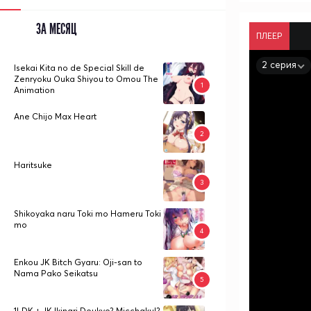
ЗА МЕСЯЦ
ПЛЕЕР
2 серия
Isekai Kita no de Special Skill de
Zenryoku Ouka Shiyou to Omou The
Animation
Ane Chijo Max Heart
Haritsuke
Shikoyaka naru Toki mo Hameru Toki
mo
Enkou JK Bitch Gyaru: Oji-san to
Nama Pako Seikatsu
1LDK + JK Ikinari Doukyo? Micchaku!?