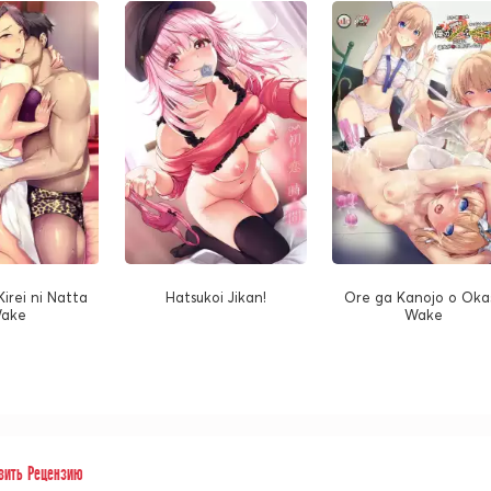
irei ni Natta
Hatsukoi Jikan!
Ore ga Kanojo o Oka
ake
Wake
вить Рецензию