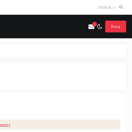
ПОИСК ->
Вход
Искать только в категории
я поиска
Аниме
Хентай
нцест