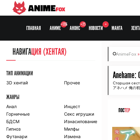
ANIME
FOX
+1356
+25
+
ГЛАВНАЯ
АНИМЕ
АНОНС
НОВОСТИ
МАНГА
ХЕНТ
НАВИГА
НАВИГА
ЦИЯ
ЦИЯ (ХЕНТАЯ)
AnimeFox
СЕЗОНЫ
ТИП АНИМАЦИИ
Anehame: O
3D хентай
Прочее
Старшая сест
アネハメ 俺の
ПО ПРОЕКТАМ
ЖАНРЫ
Anidub
Anilibria
Animedia
Анал
Kansai studio
Инцест
ПОС
ТЕР
Onibaku
Горничные
Shiza project
Секс игрушки
БДСМ
Изнасилование
ᅠ
ПО ЖАНРАМ
Гипноз
Милфы
Футанари
Измена
Комедия
Приключения