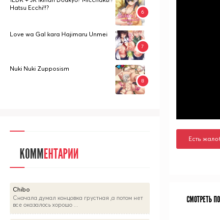
Hatsu Ecchi!!?
Love wa Gal kara Hajimaru Unmei
Nuki Nuki Zupposism
Есть жало
КОММ
ЕНТАРИИ
Chibo
Сначала думал концовка грустная ,а потом нет
СМОТРЕТЬ П
все оказалось хорошо ...