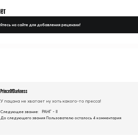
нет
йтесь на сайте для добавления рецензии!
PrinceOfDarkness
У пацана не хватает ну хоть какого-то пресса!
РАНГ - II
Следующее звание:
До следующего звания Пользователю осталось 4 комментария