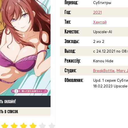
Перевод:
Субтитры
Год:
2021
Тип:
Хентай
Качество:
Upscale-AI
Эпизоды:
2 из 2
Выход:
с 24.12.2021 по 08
Режиссёр:
Kanou Hide
Студия:
BreakBottle
,
Mary 
Обновления:
Upd. 1 серия Субтит
18.02.2023 Upscale
ть онлайн!