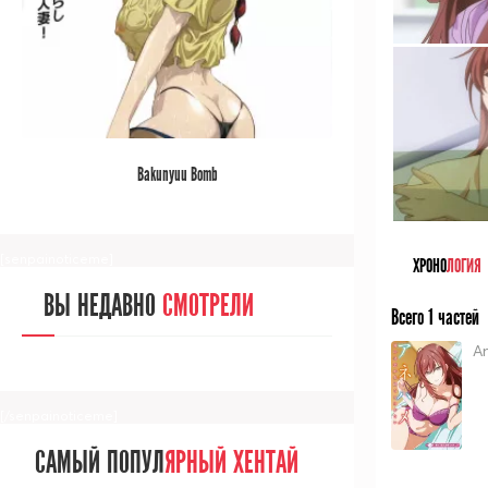
[/senpainoticeme]
САМЫЙ ПОПУЛ
ЯРНЫЙ АНИМЕ
Bakunyuu Bomb
ЗА МЕСЯЦ
[senpainoticeme]
ХРОНО
ЛОГИЯ
ВЫ НЕДАВНО
СМОТРЕЛИ
Всего 1 частей
A
[/senpainoticeme]
САМЫЙ ПОПУЛ
ЯРНЫЙ ХЕНТАЙ