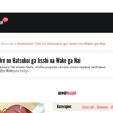
+1174
АЙ
»
Хентай
» Anehame: Ore no Hatsukoi ga Jisshi na Wake ga Nai
re no Hatsukoi ga Jisshi na Wake ga Nai
ренка: Не может быть, чтобы родная сестра стала первой любовью
初恋が実姉なわけがない
Выберите одну категорию дл
ᅠ
ИНФОР
МАЦИЯ
Категории:
Хентай
,
Ваниль
,
И