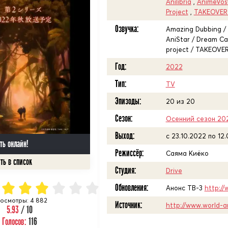
Anilibria
,
AnimeVos
Project
,
TAKEOVER 
Озвучка:
Amazing Dubbing / A
AniStar / Dream Ca
project / TAKEOVER 
Год:
2022
Тип:
TV
Эпизоды:
20 из 20
Сезон:
Осенний сезон 20
Выход:
c 23.10.2022 по 12
ть онлайн!
Режиссёр:
Саяма Киёко
Студия:
Drive
Обновления:
Анонс ТВ-3
http://
осмотры: 4 882
Источник:
http://www.world-a
5.93
/ 10
Голосов:
116