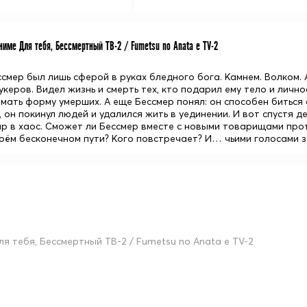
име Для тебя, Бессмертный ТВ-2 / Fumetsu no Anata e TV-2
ссмер был лишь сферой в руках бледного бога. Камнем. Волком.
керов. Видел жизнь и смерть тех, кто подарил ему тело и лично
ать форму умерших. А еще Бессмер понял: он способен биться с
 он покинул людей и удалился жить в уединении. И вот спустя 
ир в хаос. Сможет ли Бессмер вместе с новыми товарищами прот
воём бесконечном пути? Кого повстречает? И… чьими голосами 
ля тебя, Бессмертный ТВ-2 / Fumetsu no Anata e TV-2