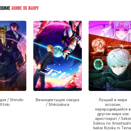
ОХОЖИЕ
АНИМЕ ПО ЖАНРУ
дзя / Shinobi
Вечноцветущая сакура
Лучший в мире
Ittoki
/ Shikizakura
ассасин,
переродившийся в
другом мире как
аристократ / Sekai
Saikou no Ansatsush
Isekai Kizoku ni Tens