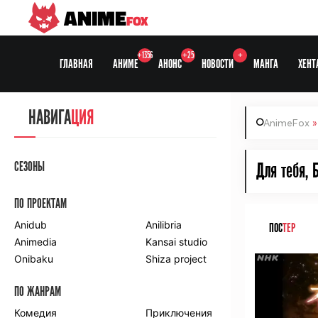
ANIME
FOX
+1356
+25
+
ГЛАВНАЯ
АНИМЕ
АНОНС
НОВОСТИ
МАНГА
ХЕНТ
НАВИГА
ЦИЯ
AnimeFox
СЕЗОНЫ
Для тебя, 
ПО ПРОЕКТАМ
Anidub
Anilibria
ПОС
ТЕР
Animedia
Kansai studio
Onibaku
Shiza project
ПО ЖАНРАМ
Комедия
Приключения