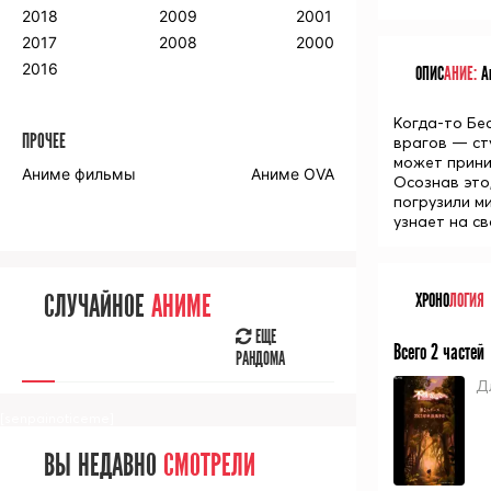
2018
2009
2001
2017
2008
2000
2016
ОПИС
АНИЕ:
Ан
Когда-то Бе
ПРОЧЕЕ
врагов — сту
может приним
Аниме фильмы
Аниме OVA
Осознав это,
погрузили м
узнает на с
СЛУЧАЙНОЕ
АНИМЕ
ХРОНО
ЛОГИЯ
ЕЩЕ
Всего 2 частей
РАНДОМА
Д
[senpainoticeme]
ВЫ НЕДАВНО
СМОТРЕЛИ