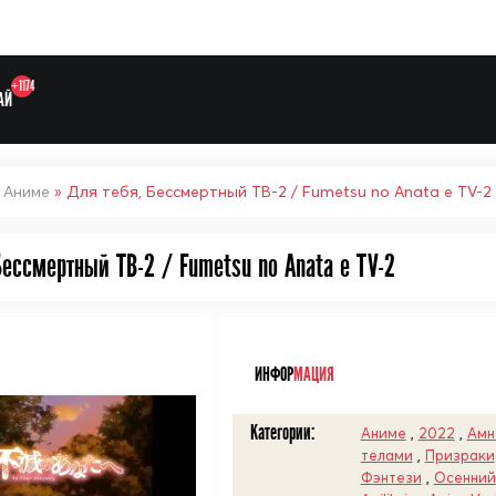
+1174
АЙ
»
Аниме
» Для тебя, Бессмертный ТВ-2 / Fumetsu no Anata e TV-2
Бессмертный ТВ-2 / Fumetsu no Anata e TV-2
Выберите одну категорию дл
ᅠ
ИНФОР
МАЦИЯ
Категории:
Аниме
,
2022
,
Амн
телами
,
Призраки
Фэнтези
,
Осенний