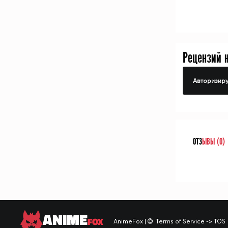
Рецензий 
Авторизиру
ОТЗ
ЫВЫ (0)
ANIME
FOX
AnimeFox
|
Terms of Service -> TOS