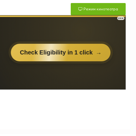
Режим кинотеатра
м