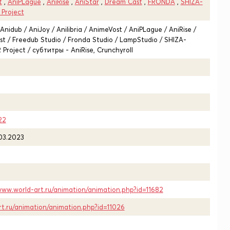
t
,
AniPLague
,
AniRise
,
AniStar
,
Dream Cast
,
FRONDA
,
SHIZA-
Project
nidub / AniJoy / Anilibria / AnimeVost / AniPLague / AniRise /
st / Freedub Studio / Fronda Studio / LampStudio / SHIZA-
Project / субтитры - AniRise, Crunchyroll
22
.03.2023
www.world-art.ru/animation/animation.php?id=11682
rt.ru/animation/animation.php?id=11026