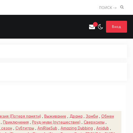
ПОИСК ->
Вход
Искать только в категории
я поиска
Аниме
Хентай
езия (Потеря памяти)
,
Выживание
,
Драма
,
Зомби
,
Обмен
,
Приключения
,
Роуд-муви (путешествие)
,
Сверхсилы
,
 сезон
,
Субтитры
,
AniRiseSub
,
Amazing Dubbing
,
Anidub
,