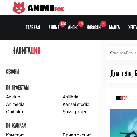
ANIME
FOX
+1356
+25
+
ГЛАВНАЯ
АНИМЕ
АНОНС
НОВОСТИ
МАНГА
ХЕНТ
НАВИГА
ЦИЯ
AnimeFox
СЕЗОНЫ
Для тебя, 
ПО ПРОЕКТАМ
Anidub
Anilibria
ПОС
ТЕР
Animedia
Kansai studio
Onibaku
Shiza project
ПО ЖАНРАМ
Комедия
Приключения