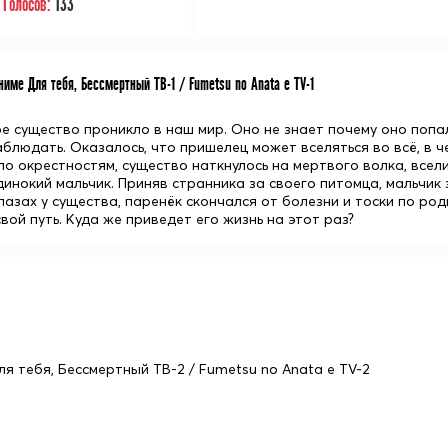
Голосов:
133
име Для тебя, Бессмертный ТВ-1 / Fumetsu no Anata e TV-1
е существо проникло в наш мир. Оно не знает почему оно попал
аблюдать. Оказалось, что пришелец может вселяться во всё, в ч
по окрестностям, существо наткнулось на мертвого волка, всели
инокий мальчик. Приняв странника за своего питомца, мальчик 
лазах у существа, паренёк скончался от болезни и тоски по род
ой путь. Куда же приведет его жизнь на этот раз?
ля тебя, Бессмертный ТВ-2 / Fumetsu no Anata e TV-2