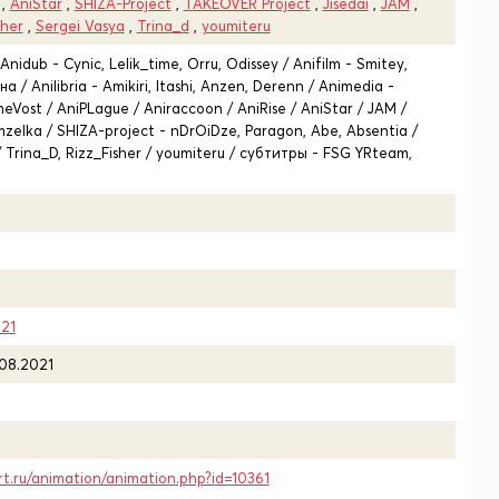
,
AniStar
,
SHIZA-Project
,
TAKEOVER Project
,
Jisedai
,
JAM
,
sher
,
Sergei Vasya
,
Trina_d
,
youmiteru
nidub - Cynic, Lelik_time, Orru, Odissey / Anifilm - Smitey,
на / Anilibria - Amikiri, Itashi, Anzen, Derenn / Animedia -
eVost / AniPLague / Aniraccoon / AniRise / AniStar / JAM /
zelka / SHIZA-project - nDrOiDze, Paragon, Abe, Absentia /
 Trina_D, Rizz_Fisher / youmiteru / субтитры - FSG YRteam,
21
.08.2021
rt.ru/animation/animation.php?id=10361