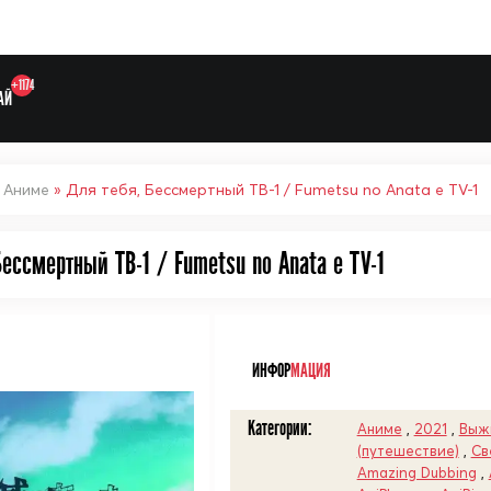
+1174
АЙ
»
Аниме
» Для тебя, Бессмертный ТВ-1 / Fumetsu no Anata e TV-1
Бессмертный ТВ-1 / Fumetsu no Anata e TV-1
Выберите одну категорию дл
ᅠ
ИНФОР
МАЦИЯ
Категории:
Аниме
,
2021
,
Выж
(путешествие)
,
Св
Amazing Dubbing
,