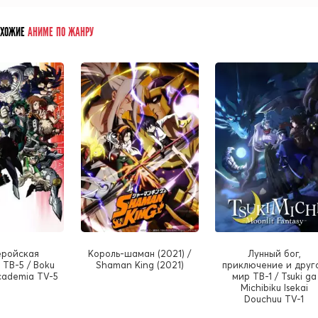
ОХОЖИЕ
АНИМЕ ПО ЖАНРУ
еройская
Король-шаман (2021) /
Лунный бог,
ТВ-5 / Boku
Shaman King (2021)
приключение и друг
cademia TV-5
мир ТВ-1 / Tsuki ga
Michibiku Isekai
Douchuu TV-1