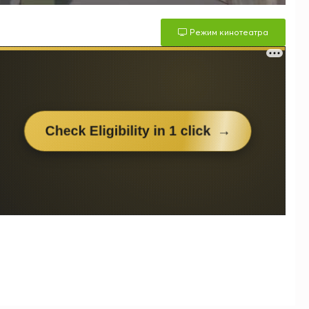
Режим кинотеатра
м