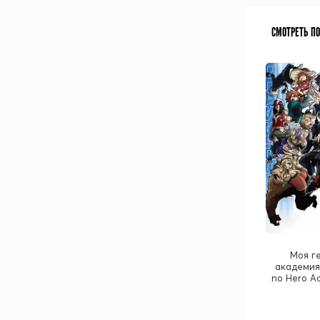
СМОТРЕТЬ П
Моя г
академия 
no Hero A