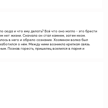
о сюда и что ему делать? Всё что оно могло - это брести
ем нет жизни. Сначала он стал камнем, затем мхом.
лось в него и обрело сознание. Хозяином волка был
заботился о нём. Между ними возникла крепкая связь.
ным. Познав горесть, пришелец вселился в парня и