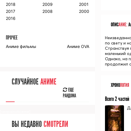
2018
2009
2001
2017
2008
2000
2016
ОПИС
АНИЕ:
Ан
ПРОЧЕЕ
Неизведанно
по свету и н
Аниме фильмы
Аниме OVA
Странствуя 
маленький од
Однако, на г
продолжил св
СЛУЧАЙНОЕ
АНИМЕ
ХРОНО
ЛОГИЯ
ЕЩЕ
РАНДОМА
Всего 2 частей
Д
[senpainoticeme]
ВЫ НЕДАВНО
СМОТРЕЛИ