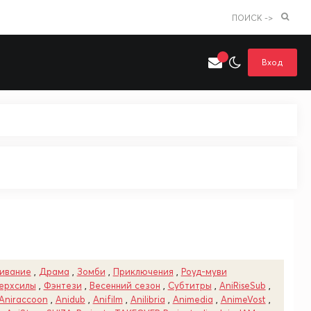
ПОИСК ->
Вход
Искать только в категории
я поиска
Аниме
Хентай
ивание
,
Драма
,
Зомби
,
Приключения
,
Роуд-муви
ерхсилы
,
Фэнтези
,
Весенний сезон
,
Субтитры
,
AniRiseSub
,
Aniraccoon
,
Anidub
,
Anifilm
,
Anilibria
,
Animedia
,
AnimeVost
,