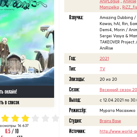
AniPLague
,
AniRise
Mamzelka
,
RiZZ_fi
Озвучка:
Amazing Dubbing / A
Kawas, hAl, Rin, Бая
Demi4, Morin / Anim
Sergei Vasya & Mam
TAKEOVER Project /
AniRise
Год:
2021
Тип:
TV
Эпизоды:
20 из 20
Сезон:
Весенний сезон 20
ть онлайн!
Выход:
c 12.04.2021 по 30
Режиссёр:
Мурата Масахико
Студия:
Brains Base
осмотры: 16 637
6.5
/ 10
Источник:
http://www.world-a