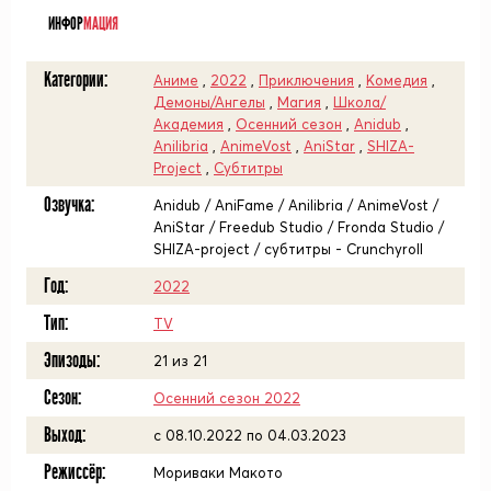
ИНФОР
МАЦИЯ
Категории:
Аниме
,
2022
,
Приключения
,
Комедия
,
Демоны/Ангелы
,
Магия
,
Школа/
Академия
,
Осенний сезон
,
Anidub
,
Anilibria
,
AnimeVost
,
AniStar
,
SHIZA-
Project
,
Субтитры
Озвучка:
Anidub / AniFame / Anilibria / AnimeVost /
AniStar / Freedub Studio / Fronda Studio /
SHIZA-project / субтитры - Crunchyroll
Год:
2022
Тип:
TV
Эпизоды:
21 из 21
Сезон:
Осенний сезон 2022
Выход:
c 08.10.2022 по 04.03.2023
Режиссёр:
Мориваки Макото