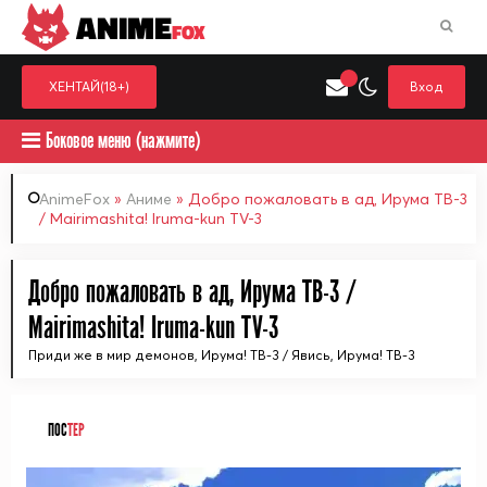
ANIME
FOX
ХЕНТАЙ(18+)
Вход
Боковое меню (нажмите)
AnimeFox
»
Аниме
» Добро пожаловать в ад, Ирума ТВ-3
/ Mairimashita! Iruma-kun TV-3
Искать только в категор
Выберите одну категорию для поиска
Аниме
Хент
Добро пожаловать в ад, Ирума ТВ-3 /
Mairimashita! Iruma-kun TV-3
Приди же в мир демонов, Ирума! ТВ-3 / Явись, Ирума! ТВ-3
ПОС
ТЕР