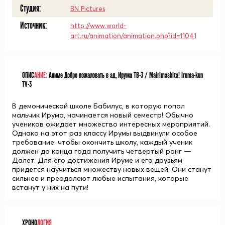
Студия:
BN Pictures
Источник:
http://www.world-
art.ru/animation/animation.php?id=11041
ОПИС
АНИЕ:
Аниме Добро пожаловать в ад, Ирума ТВ-3 / Mairimashita! Iruma-kun
TV-3
В демонической школе Бабилус, в которую попал
мальчик Ирума, начинается новый семестр! Обычно
учеников ожидает множество интересных мероприятий.
Однако на этот раз классу Ирумы выдвинули особое
требование: чтобы окончить школу, каждый ученик
должен до конца года получить четвертый ранг —
Далет. Для его достижения Ируме и его друзьям
придётся научиться множеству новых вещей. Они станут
сильнее и преодолеют любые испытания, которые
встанут у них на пути!
ХРОНО
ЛОГИЯ