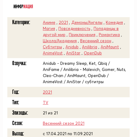
ИНФОР
МАЦИЯ
Категории:
Аниме
,
2021
,
Демоны/Ангелы
,
Комедия
,
Магия
,
Повседневность
,
Попаданцы в
другой мир
,
Приключения
,
Романтика
,
Школа/Академия
,
Весенний сезон
,
Субтитры
,
Anidub
,
Anilibria
,
AniMaunt
,
AnimeVost
,
AniStar
,
OpenDub
Озвучка:
Anidub - Dreamy Sleep, Ket, Qbiq /
AniFame / Anilibria - Malevich, Gomer, Nuts,
Cleo-Chan / AniMaunt, OpenDub /
AnimeVost / AniStar / субтитры
Год:
2021
Тип:
TV
Эпизоды:
21 из 21
Сезон:
Весенний сезон 2021
Выход:
c 17.04.2021 по 11.09.2021