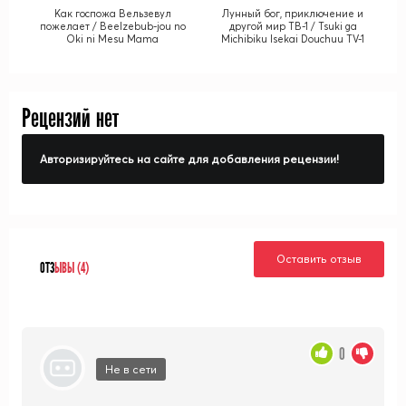
Как госпожа Вельзевул
Лунный бог, приключение и
пожелает / Beelzebub-jou no
другой мир ТВ-1 / Tsuki ga
Oki ni Mesu Mama
Michibiku Isekai Douchuu TV-1
Рецензий нет
Авторизируйтесь на сайте для добавления рецензии!
Оставить отзыв
ОТЗ
ЫВЫ (4)
0
Не в сети