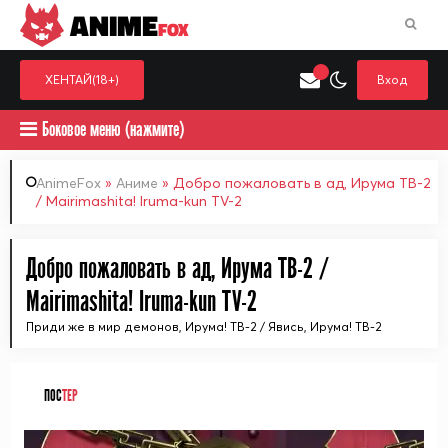
ANIME
FOX
ХЕНТАЙ(18+)
Вход
Боковое меню (нажмите)
AnimeFox
»
Аниме
» Добро пожаловать в ад, Ирума ТВ-2
/ Mairimashita! Iruma-kun TV-2
Искать только в категор
Выберите одну категорию для поиска
Аниме
Хент
Добро пожаловать в ад, Ирума ТВ-2 /
Mairimashita! Iruma-kun TV-2
Приди же в мир демонов, Ирума! ТВ-2 / Явись, Ирума! ТВ-2
ПОС
ТЕР