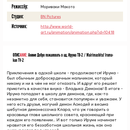
Режиссёр:
Мориваки Макото
Студия:
BN Pictures
Источник:
http://www.world-
art.ru/animation/animation.php?id=10418
ОПИС
АНИЕ:
Аниме Добро пожаловать в ад, Ирума ТВ-2 / Mairimashita! Iruma-
kun TV-2
Приключения в адской школе - продолжаются! Ирума -
был обычным добросердечным мальчиком, который
никому и ни в чём не мог отказать. И вдруг его решает
приютить в качестве внука - Владыка Демонов! В итоге -
Ирума попадает в школу для демонов, где, как-то
незаметно для себя, становится популярен и уважаем. У
него есть друзья, могучий демон Асмодей и весьма
шебутная демонессочка Клара, что уж говорить о
красавице главе школьного совета, краснеющей при
каждом его появлении... И вот только Ируме начинает
нравится его беззаботная школьная жизнь, как она