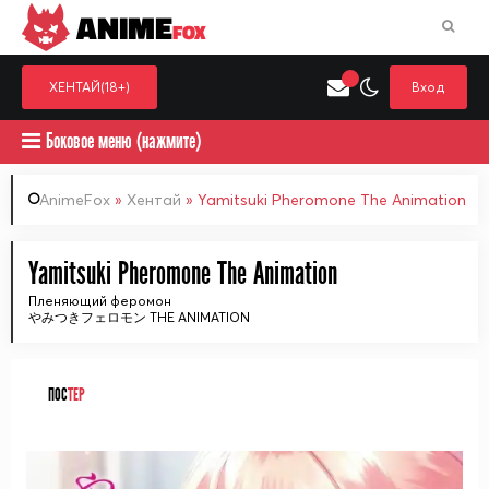
ANIME
FOX
ХЕНТАЙ(18+)
Вход
Боковое меню (нажмите)
AnimeFox
»
Хентай
» Yamitsuki Pheromone The Animation
Искать только в категор
Yamitsuki Pheromone The Animation
Выберите одну категорию для поиска
Аниме
Хент
Пленяющий феромон
やみつきフェロモン THE ANIMATION
ПОС
ТЕР
ᅠ