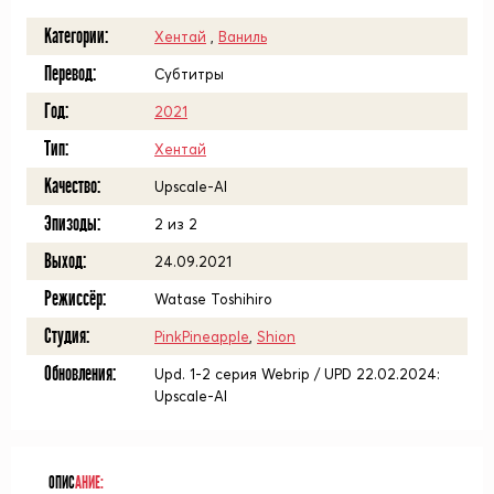
Категории:
Хентай
,
Ваниль
Перевод:
Субтитры
Год:
2021
Тип:
Хентай
Качество:
Upscale-AI
Эпизоды:
2 из 2
Выход:
24.09.2021
Режиссёр:
Watase Toshihiro
Студия:
PinkPineapple
,
Shion
Обновления:
Upd. 1-2 серия Webrip / UPD 22.02.2024:
Upscale-AI
ОПИС
АНИЕ: