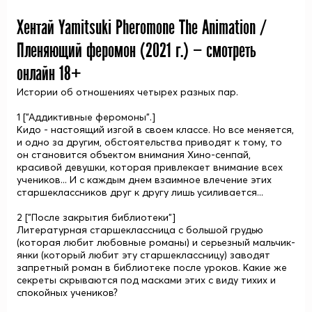
Хентай Yamitsuki Pheromone The Animation /
Пленяющий феромон (
2021
г.) — смотреть
онлайн 18+
Истории об отношениях четырех разных пар.
1 ["Аддиктивные феромоны".]
Кидо - настоящий изгой в своем классе. Но все меняется,
и одно за другим, обстоятельства приводят к тому, то
он становится объектом внимания Хино-сенпай,
красивой девушки, которая привлекает внимание всех
учеников... И с каждым днем взаимное влечение этих
старшеклассников друг к другу лишь усиливается...
2 ["После закрытия библиотеки"]
Литературная старшеклассница с большой грудью
(которая любит любовные романы) и серьезный мальчик-
янки (который любит эту старшеклассницу) заводят
запретный роман в библиотеке после уроков. Какие же
секреты скрываются под масками этих с виду тихих и
спокойных учеников?