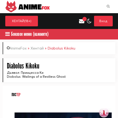
ANIME
FOX
ХЕНТАЙ(18+)
Вход
Боковое меню (нажмите)
AnimeFox
»
Хентай
» Diabolus Kikoku
Искать только в категор
Diabolus Kikoku
Выберите одну категорию для поиска
Аниме
Хент
Дьявол: Принцесса Ки
Diobolus: Wailings of a Restless Ghost
ПОС
ТЕР
ᅠ