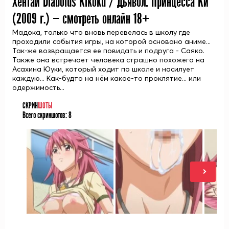
Хентай Diabolus Kikoku / Дьявол: Принцесса Ки
(
2009
г.) — смотреть онлайн 18+
Мадока, только что вновь перевелась в школу где
проходили события игры, на которой основано аниме...
Так-же возвращается ее повидать и подруга - Саяко.
Также она встречает человека страшно похожего на
Асахина Юуки, который ходит по школе и насилует
каждую... Как-будто на нём какое-то проклятие... или
одержимость...
СКРИН
ШОТЫ
Всего скриншотов:
8