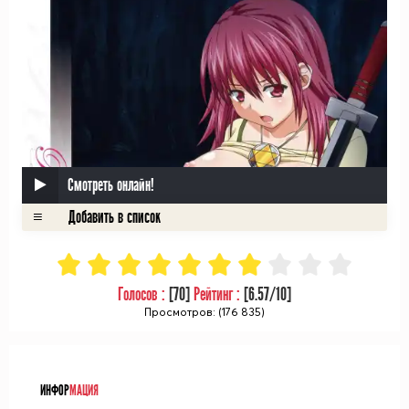
Смотреть онлайн!
Голосов :
[
70
]
Рейтинг :
[
6.57
/10]
Просмотров: (176 835)
ᅠ
ИНФОР
МАЦИЯ