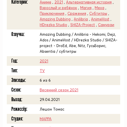
Категории:
Аниме
,
2021
,
Альтернативная история
,
Взрослый и ребёнок
,
Магия
,
Меха
,
Приключения
,
Сражения
,
Субтитры
,
Amazing Dubbing
,
Anilibria
,
AnimeVost
,
HDrezka Studio
,
SHIZA-Project
,
Самураи
Озвучка:
Amazing Dubbing / Anilibria - Hekomi, Dejz,
Ados / AnimeVost / HDrezka Studio / SHIZA-
project - DroEd, Abe, Nitz, ГусьБорис,
Absentia / субтитры
Год:
2021
Тип:
TV
Эпизоды:
6 из 6
Сезон:
Весенний сезон 2021
Выход:
29.04.2021
Режиссёр:
Лешон Томас
Студия:
MAPPA