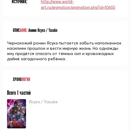
Источник:
http://www.world-
art.ru/animation/animation.php?id=10655
ОПИС
АНИЕ:
Аниме Ясукэ / Yasuke
Чернокожий ронин Ясукэ пытается забыть наполненное
насилием прошлое и вести мирную жизнь. Но однажды
ему придётся спасать от тёмных сил и кровожадных
даймё загадочного ребёнка.
ХРОНО
ЛОГИЯ
Всего 1 частей
Ясукэ / Yasuke