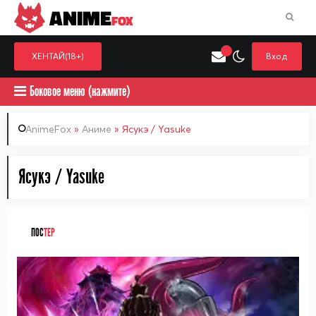
ANIME
FOX
ХЕНТАЙ(18+)
Вход
Боковое меню (нажмите)
AnimeFox
»
Аниме
» Ясукэ / Yasuke
Искать только в категор
Ясукэ / Yasuke
Выберите одну категорию для поиска
Аниме
Хент
ПОС
ТЕР