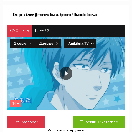
Смотреть Аниме Двуличный братик Урамичи / Uramichi Onii-san
СМОТРЕТЬ
ПЛЕЕР 2
Есть жалоба?
Режим кинотеатра
Рассказать друзьям