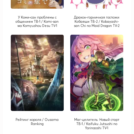
У Коми-сан проблемы с
Дракон-горничная госпожи
общением ТВ-1 / Komi-san
Кобаяши ТВ-2 / Kobayashi-
wa Komyushou Desu TV-1
san Chi no Maid Dragon TV-2
Рейтинг короля / Ousama
Маг-целитель: Новый старт
Ranking
ТВ-1 / Kaifuku Jutsushi no
Yarinaoshi TV-1