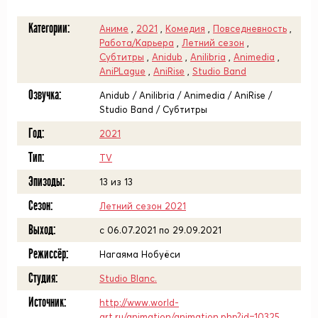
Категории:
Аниме
,
2021
,
Комедия
,
Повседневность
,
Работа/Карьера
,
Летний сезон
,
Субтитры
,
Anidub
,
Anilibria
,
Animedia
,
AniPLague
,
AniRise
,
Studio Band
Озвучка:
Anidub / Anilibria / Animedia / AniRise /
Studio Band / Субтитры
Год:
2021
Тип:
TV
Эпизоды:
13 из 13
Сезон:
Летний сезон 2021
Выход:
c 06.07.2021 по 29.09.2021
Режиссёр:
Нагаяма Нобуёси
Студия:
Studio Blanc.
Источник:
http://www.world-
art.ru/animation/animation.php?id=10325