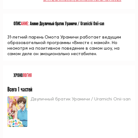
ОПИС
АНИЕ:
Аниме Двуличный братик Урамичи / Uramichi Onii-san
31-летний парень Омота Урамичи работает ведущим
образовательной программы «Вместе с мамой». Но
несмотря на позитивное поведение в самом шоу, на
самом деле он эмоционально нестабилен.
ХРОНО
ЛОГИЯ
Всего 1 частей
Двуличный братик Урамичи / Uramichi Onii-san