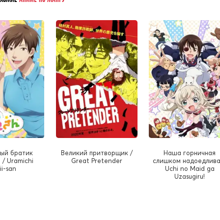
ый братик
Великий притворщик /
Наша горничная
 / Uramichi
Great Pretender
слишком надоедлива!
ii-san
Uchi no Maid ga
Uzasugiru!