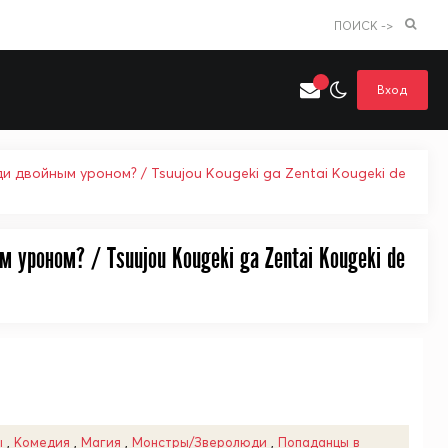
ПОИСК ->
Вход
 двойным уроном? / Tsuujou Kougeki ga Zentai Kougeki de
уроном? / Tsuujou Kougeki ga Zentai Kougeki de
Искать только в категории
я поиска
Аниме
Хентай
ы
,
Комедия
,
Магия
,
Монстры/Зверолюди
,
Попаданцы в