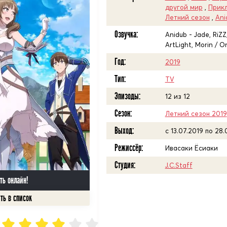
другой мир
,
Прик
Летний сезон
,
Ani
Озвучка:
Anidub - Jade, RiZZ
ArtLight, Morin / O
Год:
2019
Тип:
TV
Эпизоды:
12 из 12
Сезон:
Летний сезон 2019
Выход:
c 13.07.2019 по 28.
Режиссёр:
Ивасаки Ёсиаки
Студия:
J.C.Staff
ть онлайн!