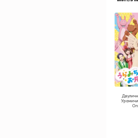
Двуличн
Урамичи
On