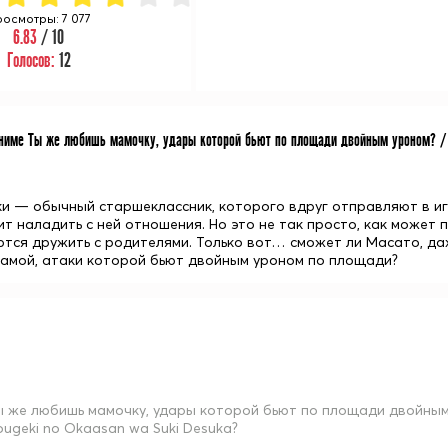
осмотры: 7 077
6.83
/ 10
Голосов:
12
име Ты же любишь мамочку, удары которой бьют по площади двойным уроном? / Tsuu
и — обычный старшеклассник, которого вдруг отправляют в иг
т наладить с ней отношения. Но это не так просто, как может 
ются дружить с родителями. Только вот… сможет ли Масато, д
мамой, атаки которой бьют двойным уроном по площади?
ы же любишь мамочку, удары которой бьют по площади двойным ур
ougeki no Okaasan wa Suki Desuka?