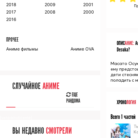
2018
2009
2001
Пр
2017
2008
2000
2016
ПРОЧЕЕ
ОПИС
АНИЕ:
Ан
Аниме фильмы
Аниме OVA
Desuka?
Масато Осук
ему предстои
дети стесня
поладить с 
СЛУЧАЙНОЕ
АНИМЕ
ЕЩЕ
РАНДОМА
ХРОНО
ЛОГИЯ
Всего 1 частей
[senpainoticeme]
Т
ВЫ НЕДАВНО
СМОТРЕЛИ
K