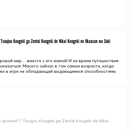
jou Kougeki ga Zentai Kougeki de Nikai Kougeki no Okaasan wa Suki
ровой мир… вместе с его мамой! И за время путешествия
показаться: Масато сейчас в том самом возрасте, когда
аже в игре не обладающий выдающимися способностями,
оном? / Tsuujou Kougeki ga Zentai Kougeki de Nikai