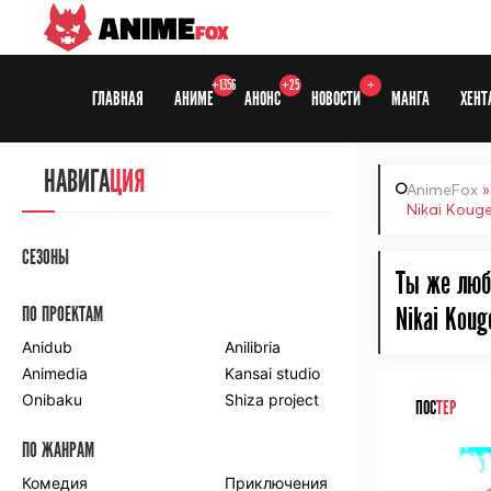
ANIME
FOX
+1356
+25
+
ГЛАВНАЯ
АНИМЕ
АНОНС
НОВОСТИ
МАНГА
ХЕНТ
НАВИГА
ЦИЯ
AnimeFox
Nikai Koug
СЕЗОНЫ
Ты же люб
ПО ПРОЕКТАМ
Nikai Koug
Anidub
Anilibria
Animedia
Kansai studio
Onibaku
Shiza project
ПОС
ТЕР
ПО ЖАНРАМ
Комедия
Приключения