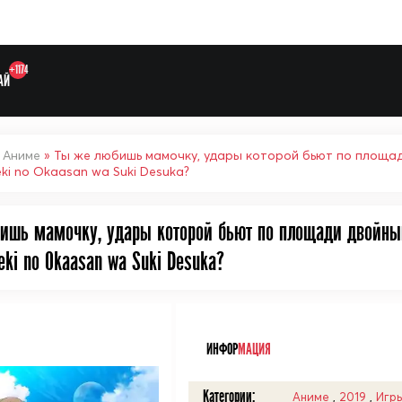
+1174
АЙ
»
Аниме
» Ты же любишь мамочку, удары которой бьют по площади
eki no Okaasan wa Suki Desuka?
ишь мамочку, удары которой бьют по площади двойным 
eki no Okaasan wa Suki Desuka?
Выберите одну категорию дл
ᅠ
ИНФОР
МАЦИЯ
Категории:
Аниме
,
2019
,
Игр