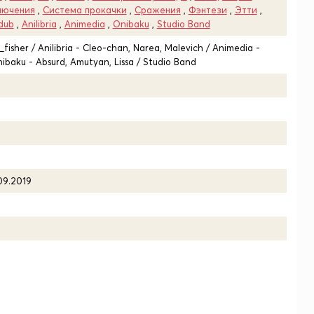
лючения
,
Система прокачки
,
Сражения
,
Фэнтези
,
Этти
,
dub
,
Anilibria
,
Animedia
,
Onibaku
,
Studio Band
_fisher / Anilibria - Cleo-chan, Narea, Malevich / Animedia -
nibaku - Absurd, Amutyan, Lissa / Studio Band
09.2019