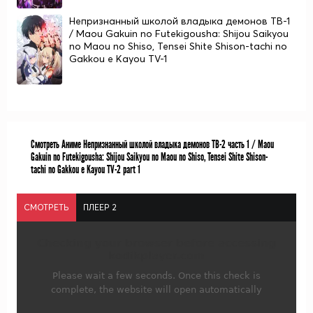
Непризнанный школой владыка демонов ТВ-1
/ Maou Gakuin no Futekigousha: Shijou Saikyou
no Maou no Shiso, Tensei Shite Shison-tachi no
Gakkou e Kayou TV-1
Смотреть Аниме Непризнанный школой владыка демонов ТВ-2 часть 1 / Maou
Gakuin no Futekigousha: Shijou Saikyou no Maou no Shiso, Tensei Shite Shison-
tachi no Gakkou e Kayou TV-2 part 1
СМОТРЕТЬ
ПЛЕЕР 2