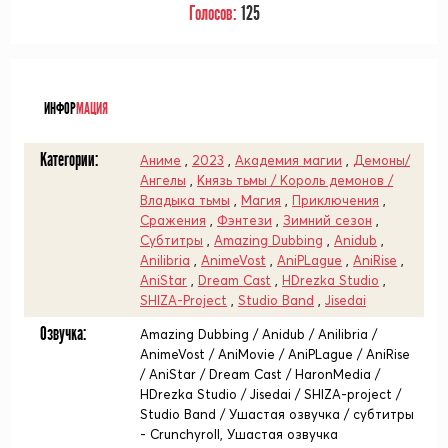
Голосов:
125
ᅠ
ИНФОР
МАЦИЯ
Категории:
Аниме
,
2023
,
Академия магии
,
Демоны/
Ангелы
,
Князь тьмы / Король демонов /
Владыка тьмы
,
Магия
,
Приключения
,
Сражения
,
Фэнтези
,
Зимний сезон
,
Субтитры
,
Amazing Dubbing
,
Anidub
,
Anilibria
,
AnimeVost
,
AniPLague
,
AniRise
,
AniStar
,
Dream Cast
,
HDrezka Studio
,
SHIZA-Project
,
Studio Band
,
Jisedai
Озвучка:
Amazing Dubbing / Anidub / Anilibria /
AnimeVost / AniMovie / AniPLague / AniRise
/ AniStar / Dream Cast / HaronMedia /
HDrezka Studio / Jisedai / SHIZA-project /
Studio Band / Ушастая озвучка / субтитры
- Crunchyroll, Ушастая озвучка