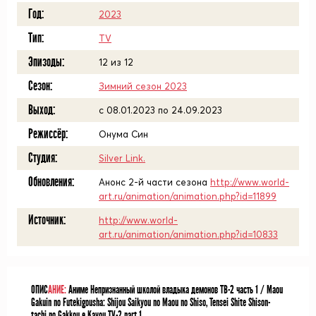
Год:
2023
Тип:
TV
Эпизоды:
12 из 12
Сезон:
Зимний сезон 2023
Выход:
c 08.01.2023 по 24.09.2023
Режиссёр:
Онума Син
Студия:
Silver Link.
Обновления:
Анонс 2-й части сезона
http://www.world-
art.ru/animation/animation.php?id=11899
Источник:
http://www.world-
art.ru/animation/animation.php?id=10833
ОПИС
АНИЕ:
Аниме Непризнанный школой владыка демонов ТВ-2 часть 1 / Maou
Gakuin no Futekigousha: Shijou Saikyou no Maou no Shiso, Tensei Shite Shison-
tachi no Gakkou e Kayou TV-2 part 1