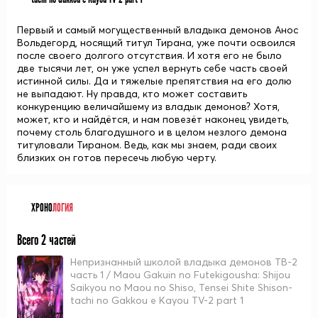
Первый и самый могущественный владыка демонов Анос
Вольдегорд, носящий титул Тирана, уже почти освоился
после своего долгого отсутствия. И хотя его не было
две тысячи лет, он уже успел вернуть себе часть своей
истинной силы. Да и тяжелые препятствия на его долю
не выпадают. Ну правда, кто может составить
конкуренцию величайшему из владык демонов? Хотя,
может, кто и найдётся, и нам повезёт наконец увидеть,
почему столь благодушного и в целом незлого демона
титуловали Тираном. Ведь, как мы знаем, ради своих
близких он готов пересечь любую черту.
ХРОНО
ЛОГИЯ
Всего 2 частей
Непризнанный школой владыка демонов ТВ-2
часть 1 / Maou Gakuin no Futekigousha: Shijou
Saikyou no Maou no Shiso, Tensei Shite Shison-
tachi no Gakkou e Kayou TV-2 part 1