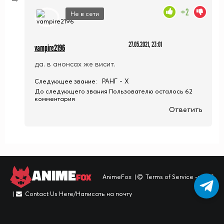
+2
Не в сети
27.05.2021, 23:01
vampire2196
да. в анонсах же висит.
РАНГ - X
Следующее звание:
До следующего звания Пользователю осталось 62
комментария
Ответить
ANIME
FOX
AnimeFox
|
Terms of Service -> TOS
|
Contact Us Here/Написать на почту