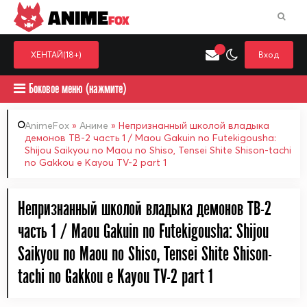
ANIME
FOX
ХЕНТАЙ(18+)
Вход
Боковое меню (нажмите)
AnimeFox
»
Аниме
» Непризнанный школой владыка
демонов ТВ-2 часть 1 / Maou Gakuin no Futekigousha:
Shijou Saikyou no Maou no Shiso, Tensei Shite Shison-tachi
Искать только в категор
no Gakkou e Kayou TV-2 part 1
Выберите одну категорию для поиска
Аниме
Хент
Непризнанный школой владыка демонов ТВ-2
часть 1 / Maou Gakuin no Futekigousha: Shijou
Saikyou no Maou no Shiso, Tensei Shite Shison-
tachi no Gakkou e Kayou TV-2 part 1