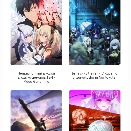
Непризнанный школой
Быть силой в тени! / Kage no
владыка демонов ТВ-1 /
Jitsuryokusha ni Naritakute!
Maou Gakuin no
Futekigousha: Shijou Saikyou
no Maou no Shiso, Tensei
Shite Shison-tachi no Gakkou
e Kayou TV-1