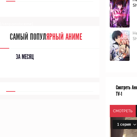
Sh
[/senpainoticeme]
Н
САМЫЙ ПОПУЛ
ЯРНЫЙ АНИМЕ
S
ЗА МЕСЯЦ
Смотреть Ани
TV-1
СМОТРЕТЬ