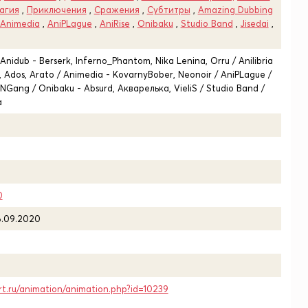
агия
,
Приключения
,
Сражения
,
Субтитры
,
Amazing Dubbing
Animedia
,
AniPLague
,
AniRise
,
Onibaku
,
Studio Band
,
Jisedai
,
nidub - Berserk, Inferno_Phantom, Nika Lenina, Orru / Anilibria
S, Ados, Arato / Animedia - KovarnyBober, Neonoir / AniPLague /
 KINGang / Onibaku - Absurd, Акварелька, VieliS / Studio Band /
a
0
6.09.2020
rt.ru/animation/animation.php?id=10239