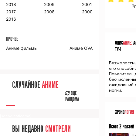
2018
2009
2001
Пр
2017
2008
2000
2016
ПРОЧЕЕ
ОПИС
АНИЕ:
Ан
Аниме фильмы
Аниме OVA
TV-1
Безжалостны
его способн
Повелитель 
бесчисленны
СЛУЧАЙНОЕ
АНИМЕ
ожидавший е
магии.
ЕЩЕ
РАНДОМА
ХРОНО
ЛОГИЯ
[senpainoticeme]
Всего 2 частей
ВЫ НЕДАВНО
СМОТРЕЛИ
Н