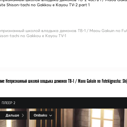
ite Shison-tachi no Gakkou e Kayou TV-2 part 1
епризнанный школой владыка демонов ТВ-1 / Maou Gakuin no Futeki
hison-tachi no Gakkou e Kayou TV-1
ме Непризнанный школой владыка демонов ТВ-1 / Maou Gakuin no Futekigousha: Shijou
ПЛЕЕР 2