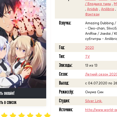
/ Владыка тьмы
,
М
,
Anidub
,
Anilibria
,
Фэнтези
Озвучка:
Amazing Dubbing / A
- Cleo-chan, Slivci
AniRise / Jisedai /
субтитры - Anilibri
Год:
2020
Тип:
TV
Эпизоды:
13 из 13
Сезон:
Летний сезон 202
Выход:
c 04.07.2020 по 2
Режиссёр:
Онума Син
ть онлайн!
Студия:
Silver Link.
Источник:
http://www.world-a