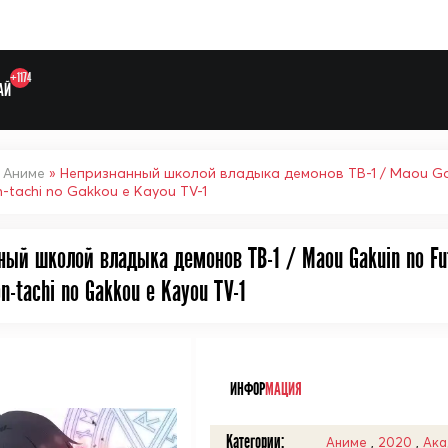
+1174
АЙ
»
Аниме
» Непризнанный школой владыка демонов ТВ-1 / Maou Gakui
n-tachi no Gakkou e Kayou TV-1
ый школой владыка демонов ТВ-1 / Maou Gakuin no Fute
on-tachi no Gakkou e Kayou TV-1
Выберите одну категорию дл
ᅠ
ИНФОР
МАЦИЯ
Категории:
Аниме
,
2020
,
Ака