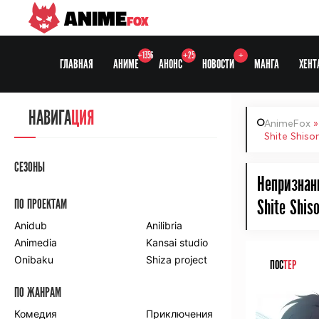
ANIME
FOX
+1356
+25
+
ГЛАВНАЯ
АНИМЕ
АНОНС
НОВОСТИ
МАНГА
ХЕНТ
НАВИГА
ЦИЯ
AnimeFox
Shite Shiso
СЕЗОНЫ
Непризнанн
ПО ПРОЕКТАМ
Shite Shis
Anidub
Anilibria
Animedia
Kansai studio
Onibaku
Shiza project
ПОС
ТЕР
ПО ЖАНРАМ
Комедия
Приключения