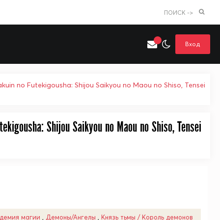
ПОИСК ->
Вход
n no Futekigousha: Shijou Saikyou no Maou no Shiso, Tensei
kigousha: Shijou Saikyou no Maou no Shiso, Tensei
Искать только в категории
я поиска
Аниме
Хентай
демия магии
,
Демоны/Ангелы
,
Князь тьмы / Король демонов