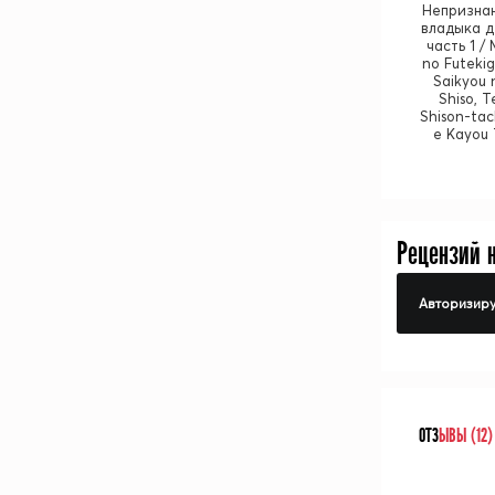
Непризна
владыка д
часть 1 /
no Futekig
Saikyou 
Shiso, T
Shison-ta
e Kayou 
Рецензий 
Авторизиру
ОТЗ
ЫВЫ (12)