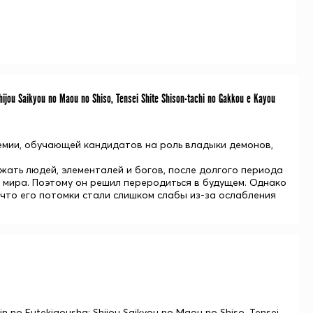
u Saikyou no Maou no Shiso, Tensei Shite Shison-tachi no Gakkou e Kayou
емии, обучающей кандидатов на роль владыки демонов,
ать людей, элементалей и богов, после долгого периода
я мира. Поэтому он решил переродиться в будущем. Однако
что его потомки стали слишком слабы из-за ослабления
no Futekigousha: Shijou Saikyou no Maou no Shiso, Tensei