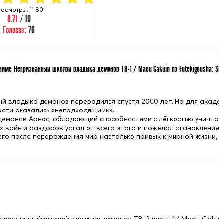
осмотры: 11 801
8.71
/ 10
Голосов:
76
име Непризнанный школой владыка демонов ТВ-1 / Maou Gakuin no Futekigousha: Shijo
й владыка демонов переродился спустя 2000 лет. Но для акад
ости оказались «неподходящими».
демонов Арнос, обладающий способностями с лёгкостью уничтож
х войн и раздоров устал от всего этого и пожелал становлени
го после перерождения мир настолько привык к мирной жизни, 
епризнанный школой владыка демонов ТВ-2 часть 1 / Maou Gakuin 