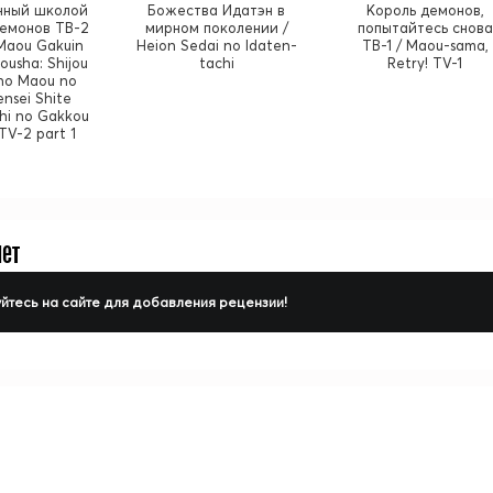
нный школой
Божества Идатэн в
Король демонов,
емонов ТВ-2
мирном поколении /
попытайтесь снова
 Maou Gakuin
Heion Sedai no Idaten-
ТВ-1 / Maou-sama,
ousha: Shijou
tachi
Retry! TV-1
no Maou no
ensei Shite
chi no Gakkou
TV-2 part 1
нет
йтесь на сайте для добавления рецензии!