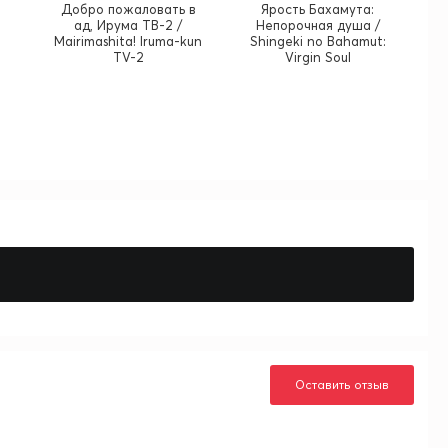
Добро пожаловать в
Ярость Бахамута:
ад, Ирума ТВ-2 /
Непорочная душа /
Mairimashita! Iruma-kun
Shingeki no Bahamut:
TV-2
Virgin Soul
Оставить отзыв