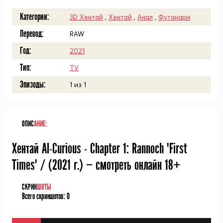
Категории:
3D Хентай
,
Хентай
,
Анал
,
Футанари
Перевод:
RAW
Год:
2021
Тип:
TV
Эпизоды:
1 из 1
ОПИС
АНИЕ:
Хентай AI-Curious - Chapter 1: Rannoch "First
Times" / (
2021
г.) — смотреть онлайн 18+
СКРИН
ШОТЫ
Всего скриншотов:
0