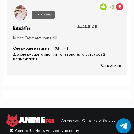
+9
Не в сети
27.02.2021, 12:41
NatashaFox
Масс Эффект супер!!!
РАНГ - III
Следующее звание:
До следующего звания Пользователю осталось 2
комментария
Ответить
ANIME
FOX
AnimeFox
|
Terms of Service -> TOS
|
Contact Us Here/Написать на почту