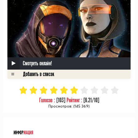
Смотреть онлайн!
Голосов :
[
103
]
Рейтинг :
[
6.21
/10]
Просмотров: (145 369)
ᅠ
ИНФОР
МАЦИЯ