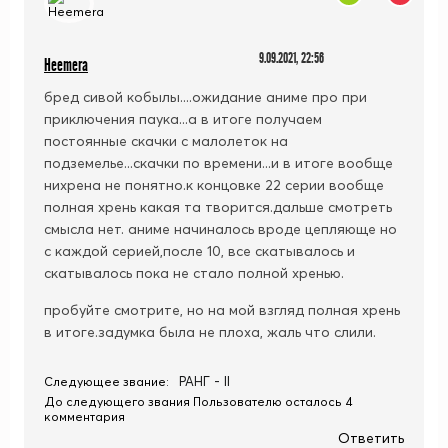
9.09.2021, 22:56
Heemera
бред сивой кобылы....ожидание аниме про при
приключения паука...а в итоге получаем
постоянные скачки с малолеток на
подземелье...скачки по времени...и в итоге вообще
нихрена не понятно.к концовке 22 серии вообще
полная хрень какая та творится.дальше смотреть
смысла нет. аниме начиналось вроде цепляюще но
с каждой серией,после 10, все скатывалось и
скатывалось пока не стало полной хренью.
пробуйте смотрите, но на мой взгляд полная хрень
в итоге.задумка была не плоха, жаль что слили.
РАНГ - II
Следующее звание:
До следующего звания Пользователю осталось 4
комментария
Ответить