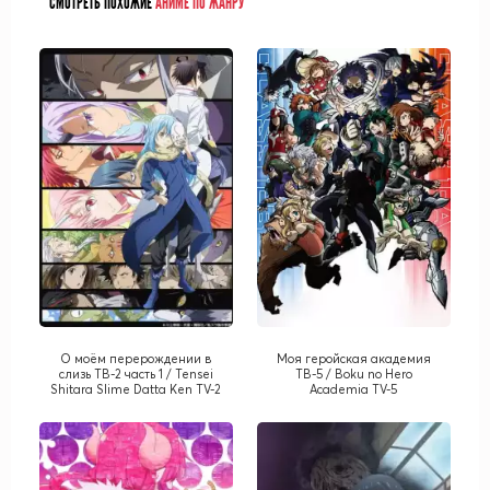
СМОТРЕТЬ ПОХОЖИЕ
АНИМЕ ПО ЖАНРУ
О моём перерождении в
Моя геройская академия
слизь ТВ-2 часть 1 / Tensei
ТВ-5 / Boku no Hero
Shitara Slime Datta Ken TV-2
Academia TV-5
part 1