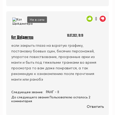
0
Не в сети
18.07.2021, 19:19
Кот Шрёдингера
если закрыть глаза на всратую графику,
постановку боевых сцен, бесячих персонажей,
упоротое повествование, просранные арки из
манги и быть под тяжелыми транками во время
просмотра то вам даже понравится, а так
рекомендую к ознакомлению после прочтения
манги или ранобэ
РАНГ - II
Следующее звание:
До следующего звания Пользователю осталось 2
комментария
Ответить