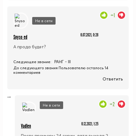
+1
Не в сети
6.07.2021, 0:28
Snyso ed
А прода будет?
РАНГ - III
Следующее звание:
До следующего звания Пользователю осталось 14
комментариев
Ответить
+2
Не в сети
6.12.2021, 1:25
Vadlen
После премьеры 24 серии, дата выхода 2