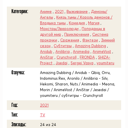
Категории:
Аниме
,
2021
,
Выживание
,
Демоны/
Ангелы
,
Князь тьмы / Король демонов /
Владыка тьмы
,
Комедия
,
Магия
,
Монстры/Зверолюди
,
Попаданцы в
другой мир
,
Приключения
,
Система
прокачки
,
Сражения
,
Фэнтези
,
Зимний
сезон
,
Субтитры
,
Amazing Dubbing
,
Anidub
,
Anilibria
,
Animedia
,
AnimeVost
,
AniStar
,
Crunchyroll
,
FRONDA
,
SHIZA-
Project
,
Jisedai
,
Sergei Vasya
,
youmiteru
Озвучка:
Amazing Dubbing / Anidub - Qbiq, Orru,
Indominus Rex, Aronilo / Anilibria - Silv,
Hekomi, Sharon, Nuts / Animedia - Meona,
Morin / AnimeVost / AniStar / Jesedai /
youmiteru / субтитры - Crunchyroll
Год:
2021
Тип:
TV
Эпизоды:
24 из 24