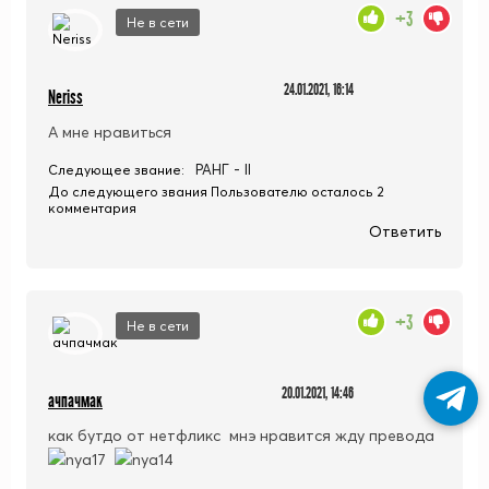
+3
Не в сети
24.01.2021, 16:14
Neriss
А мне нравиться
РАНГ - II
Следующее звание:
До следующего звания Пользователю осталось 2
комментария
Ответить
+3
Не в сети
20.01.2021, 14:46
ачпачмак
как бутдо от нетфликс мнэ нравится жду превода