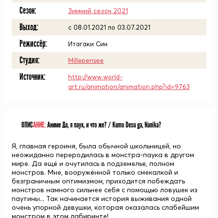
Сезон:
Зимний сезон 2021
Выход:
c 08.01.2021 по 03.07.2021
Режиссёр:
Итагаки Син
Студия:
Millepensee
Источник:
http://www.world-
art.ru/animation/animation.php?id=9763
ОПИС
АНИЕ:
Аниме Да, я паук, и что же? / Kumo Desu ga, Nanika?
Я, главная героиня, была обычной школьницей, но
неожиданно переродилась в монстра-паука в другом
мире. Да ещё и очутилась в подземелье, полном
монстров. Мне, вооружённой только смекалкой и
безграничным оптимизмом, приходится побеждать
монстров намного сильнее себя с помощью ловушек из
паутины... Так начинается история выживания одной
очень упорной девушки, которая оказалась слабейшим
монстром в этом лабиринте!