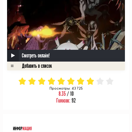
Смотреть онлайн!
Просмотры: 43 725
8.35
/ 10
Голосов:
92
ᅠ
ИНФОР
МАЦИЯ