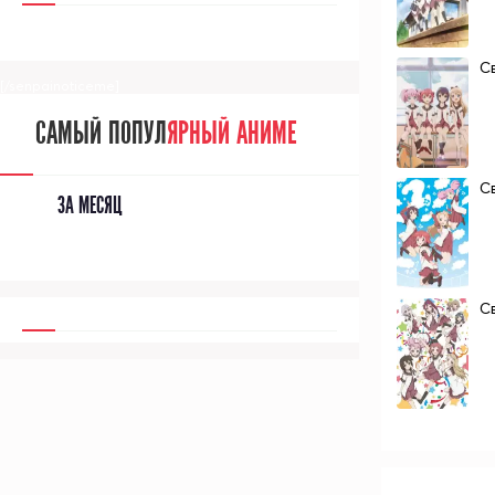
C
[/senpainoticeme]
САМЫЙ ПОПУЛ
ЯРНЫЙ АНИМЕ
C
ЗА МЕСЯЦ
C