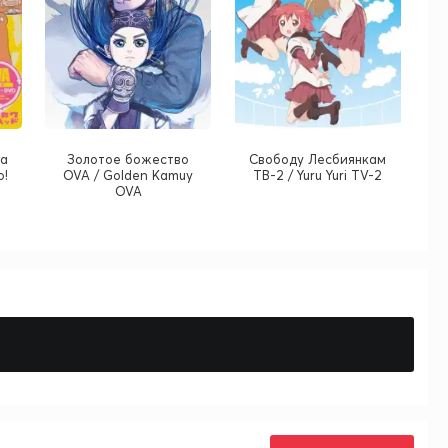
ка
Золотое божество
Cвободу Лесбиянкам
o!
OVA / Golden Kamuy
ТВ-2 / Yuru Yuri TV-2
OVA