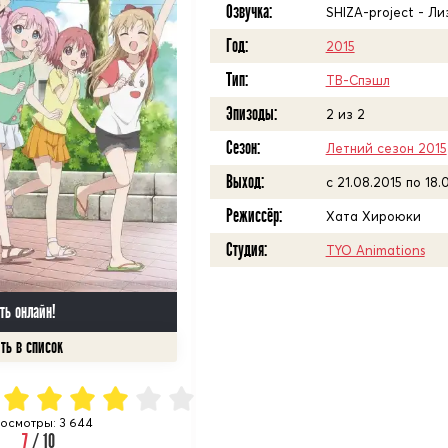
Озвучка:
SHIZA-project - Ли
Год:
2015
Тип:
ТВ-Спэшл
Эпизоды:
2 из 2
Сезон:
Летний сезон 2015
Выход:
c 21.08.2015 по 18.
Режиссёр:
Хата Хироюки
Студия:
TYO Animations
ть онлайн!
осмотры: 3 644
7
/ 10