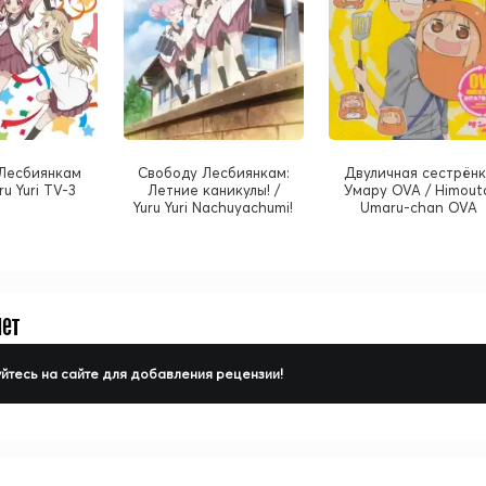
Лесбиянкам
Свободу Лесбиянкам:
Двуличная сестрён
ru Yuri TV-3
Летние каникулы! /
Умару OVA / Himout
Yuru Yuri Nachuyachumi!
Umaru-chan OVA
нет
йтесь на сайте для добавления рецензии!