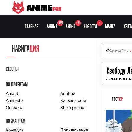
ANIME
FOX
+1356
+25
+
ГЛАВНАЯ
АНИМЕ
АНОНС
НОВОСТИ
МАНГА
ХЕНТ
НАВИГА
ЦИЯ
AnimeFox
СЕЗОНЫ
Свободу Л
Лилии на ветр
ПО ПРОЕКТАМ
Anidub
Anilibria
ПОС
ТЕР
Animedia
Kansai studio
Onibaku
Shiza project
ПО ЖАНРАМ
Комедия
Приключения