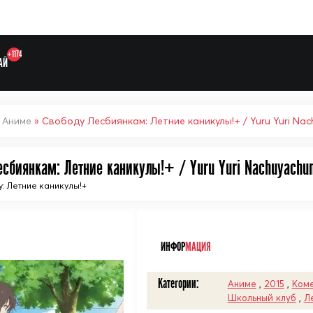
+1174
АЙ
»
Аниме
» Свободу Лесбиянкам: Летние каникулы!+ / Yuru Yuri Nac
есбиянкам: Летние каникулы!+ / Yuru Yuri Nachuyachu
Выберите одну категорию дл
у: Летние каникулы!+
ᅠ
ИНФОР
МАЦИЯ
Категории:
Аниме
,
2015
,
Ком
Школьный клуб
,
Л